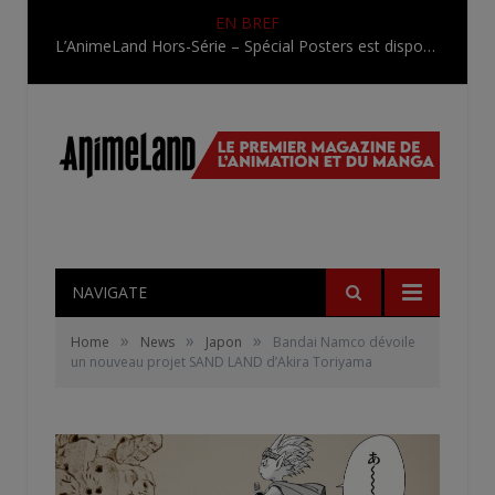
EN BREF
L’AnimeLand Hors-Série – Spécial Posters est disponible !
NAVIGATE
»
»
»
Home
News
Japon
Bandai Namco dévoile
un nouveau projet SAND LAND d’Akira Toriyama