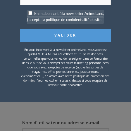
En m'abonnant à la newsletter AnimeLand,
j'accepte la politique de confidentialité du site.
4 JUILLET 2026
0
[Entretien] Mokochan : «
Lors des prémices du
projet, il était déjà
demandé de suivre au
En vous inscrivant à la newsletter AnimeLand, vous acceptez
mieux le manga
qu'AM MEDIA NETWORK collecte et utilise les données
originel.»
personnelles que vous venez de renseigner dans ce formulaire
dans le but de vous envoyer ses offres marketing personnalisées
que vous avez acceptées de recevoir (nouvelles sorties de
magazines, offres promotionnelles, jeux-concours,
Vous devez
vous connecter
pour laisser un
événementiel...), en accord avec
notre politique de protection des
commentaire.
données
. Veuillez cocher la cases ci-dessus si vous acceptez de
recevoir notre newsletter.
Nom d'utilisateur ou adresse e-mail