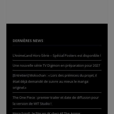
DERNIÈRES NEWS
L’AnimeLand Hors-Série – Spécial Posters est disponible !
Une nouvelle série TV Digimon en préparation pour 2027
[Entretien] Mokochan : « Lors des prémices du projet, il
était déjà demandé de suivre au mieux le manga
originel.»
The One Piece : premier trailer et date de diffusion pour
la version de WIT Studio !
Ninja Scroll : le film en 4K chez All The Anime