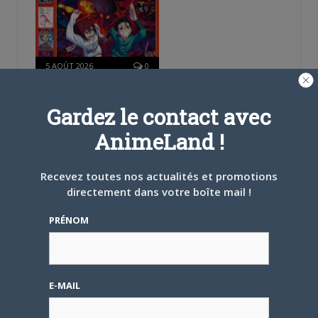
5 AOÛT 2026
0
L’AnimeLand Hors-Série
– Spécial Posters est
Gardez le contact avec
disponible !
AnimeLand !
Recevez toutes nos actualités et promotions
directement dans votre boîte mail !
4 AOÛT 2026
0
PRÉNOM
Une nouvelle série TV
Digimon en préparation
pour 2027
E-MAIL