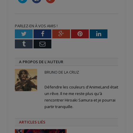
pour
pour
pour
partager
partager
partager
sur
sur
sur
Twitter(ouvre
Facebook(ouvre
Google+
dans
dans
(ouvre
une
une
dans
nouvelle
nouvelle
une
PARLEZ-EN À VOS AMIS !
fenêtre)
fenêtre)
nouvelle
fenêtre)
Twitter
Facebook
Google+
Pinterest
LinkedIn
Tumblr
Email
A PROPOS DE L'AUTEUR
BRUNO DE LA CRUZ
Défendre les couleurs d'AnimeLand était
un rêve. Il ne me reste plus qu'à
rencontrer Hiroaki Samura et je pourrai
partir tranquille.
ARTICLES LIÉS