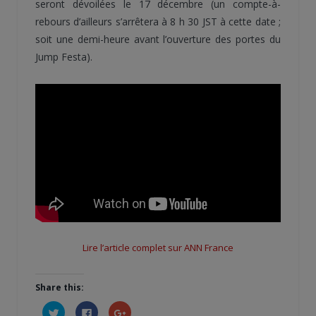
seront dévoilées le 17 décembre (un compte-à-
rebours d’ailleurs s’arrêtera à 8 h 30 JST à cette date ;
soit une demi-heure avant l’ouverture des portes du
Jump Festa).
Lire l’article complet sur ANN France
Share this:
Cliquez
Cliquez
Cliquez