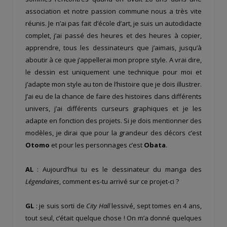
association et notre passion commune nous a très vite
réunis. Je n’ai pas fait d’école d’art, je suis un autodidacte
complet, j’ai passé des heures et des heures à copier,
apprendre, tous les dessinateurs que j’aimais, jusqu’à
aboutir à ce que j’appellerai mon propre style. A vrai dire,
le dessin est uniquement une technique pour moi et
j’adapte mon style au ton de l’histoire que je dois illustrer.
J’ai eu de la chance de faire des histoires dans différents
univers, j’ai différents curseurs graphiques et je les
adapte en fonction des projets. Si je dois mentionner des
modèles, je dirai que pour la grandeur des décors c’est
Otomo
et pour les personnages c’est
Obata
.
AL
: Aujourd’hui tu es le dessinateur du manga des
Légendaires
, comment es-tu arrivé sur ce projet-ci ?
GL
: je suis sorti de
City Hall
lessivé, sept tomes en 4 ans,
tout seul, c’était quelque chose ! On m’a donné quelques