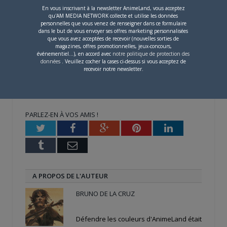
En vous inscrivant à la newsletter AnimeLand, vous acceptez
qu'AM MEDIA NETWORK collecte et utilise les données
Propos recueillis par
Sébastien CELIMON
personnelles que vous venez de renseigner dans ce formulaire
dans le but de vous envoyer ses offres marketing personnalisées
que vous avez acceptées de recevoir (nouvelles sorties de
magazines, offres promotionnelles, jeux-concours,
Share this:
événementiel...), en accord avec
notre politique de protection des
données
. Veuillez cocher la cases ci-dessus si vous acceptez de
Cliquez
Cliquez
Cliquez
recevoir notre newsletter.
pour
pour
pour
partager
partager
partager
sur
sur
sur
Twitter(ouvre
Facebook(ouvre
Google+
dans
dans
(ouvre
une
une
dans
nouvelle
nouvelle
une
PARLEZ-EN À VOS AMIS !
fenêtre)
fenêtre)
nouvelle
fenêtre)
Twitter
Facebook
Google+
Pinterest
LinkedIn
Tumblr
Email
A PROPOS DE L'AUTEUR
BRUNO DE LA CRUZ
Défendre les couleurs d'AnimeLand était