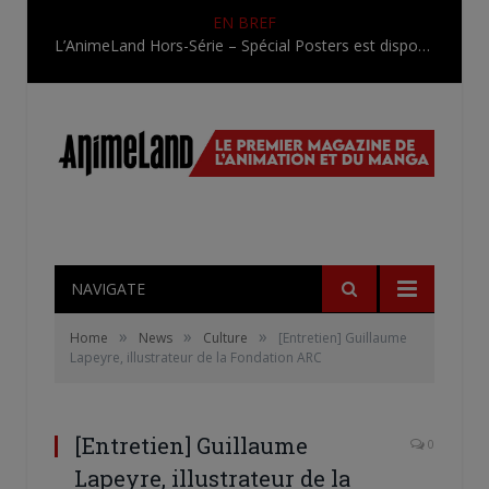
EN BREF
L’AnimeLand Hors-Série – Spécial Posters est disponible !
NAVIGATE
»
»
»
Home
News
Culture
[Entretien] Guillaume
Lapeyre, illustrateur de la Fondation ARC
[Entretien] Guillaume
0
Lapeyre, illustrateur de la