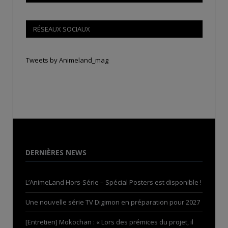
RÉSEAUX SOCIAUX
Tweets by Animeland_mag
DERNIÈRES NEWS
L’AnimeLand Hors-Série – Spécial Posters est disponible !
Une nouvelle série TV Digimon en préparation pour 2027
[Entretien] Mokochan : « Lors des prémices du projet, il