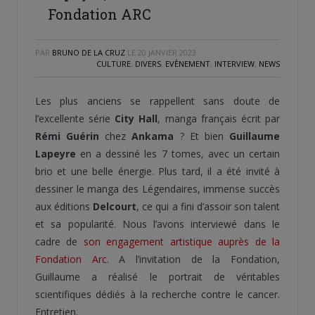
Fondation ARC
PAR
BRUNO DE LA CRUZ
LE
20 JANVIER 2023
CULTURE
,
DIVERS
,
EVÈNEMENT
,
INTERVIEW
,
NEWS
Les plus anciens se rappellent sans doute de
l’excellente série
City Hall
, manga français écrit par
Rémi Guérin
chez
Ankama
? Et bien
Guillaume
Lapeyre
en a dessiné les 7 tomes, avec un certain
brio et une belle énergie. Plus tard, il a été invité à
dessiner le manga des Légendaires, immense succès
aux éditions
Delcourt
, ce qui a fini d’assoir son talent
et sa popularité. Nous l’avons interviewé dans le
cadre de
son engagement artistique auprès de la
Fondation Arc
. A l’invitation de la Fondation,
Guillaume a réalisé le portrait de véritables
scientifiques dédiés à la recherche contre le cancer.
Entretien.