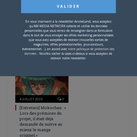
En vous inscrivant à la newsletter AnimeLand, vous acceptez
qu'AM MEDIA NETWORK collecte et utilise les données
personnelles que vous venez de renseigner dans ce formulaire
4 AOÛT 2026
0
dans le but de vous envoyer ses offres marketing personnalisées
que vous avez acceptées de recevoir (nouvelles sorties de
Une nouvelle série TV
magazines, offres promotionnelles, jeux-concours,
Digimon en préparation
événementiel...), en accord avec
notre politique de protection des
pour 2027
données
. Veuillez cocher la cases ci-dessus si vous acceptez de
recevoir notre newsletter.
4 JUILLET 2026
0
[Entretien] Mokochan : «
Lors des prémices du
projet, il était déjà
demandé de suivre au
mieux le manga
originel.»