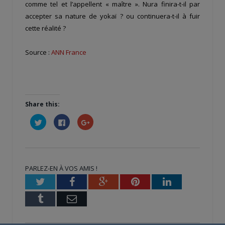
comme tel et l’appellent « maître ». Nura finira-t-il par
accepter sa nature de yokaï ? ou continuera-t-il à fuir
cette réalité ?
Source :
ANN France
Share this:
Cliquez
Cliquez
Cliquez
pour
pour
pour
partager
partager
partager
sur
sur
sur
Twitter(ouvre
Facebook(ouvre
Google+
dans
dans
(ouvre
une
une
dans
nouvelle
nouvelle
une
PARLEZ-EN À VOS AMIS !
fenêtre)
fenêtre)
nouvelle
fenêtre)
Twitter
Facebook
Google+
Pinterest
LinkedIn
Tumblr
Email