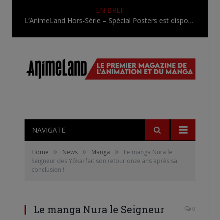
EN BREF
L’AnimeLand Hors-Série – Spécial Posters est disponible !
NAVIGATE
»
»
»
Home
News
Manga
Le manga Nura le
Seigneur des Yôkai fait son retour onze ans après sa
conclusion !
Le manga Nura le Seigneur
0