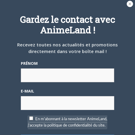
A PROPOS DE L'AUTEUR
BRUNO DE LA CRUZ
Gardez le contact avec
AnimeLand !
Défendre les couleurs d'AnimeLand était
un rêve. Il ne me reste plus qu'à
rencontrer Hiroaki Samura et je pourrai
Recevez toutes nos actualités et promotions
partir tranquille.
directement dans votre boîte mail !
PRÉNOM
ARTICLES LIÉS
E-MAIL
5 AOÛT 2026
0
L’AnimeLand Hors-Série
– Spécial Posters est
En m'abonnant à la newsletter AnimeLand,
disponible !
j'accepte la politique de confidentialité du site.