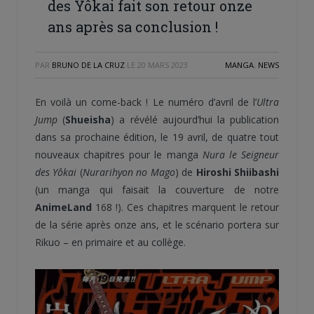
des Yôkai fait son retour onze
ans après sa conclusion !
PAR
BRUNO DE LA CRUZ
LE
20 MARS 2023
MANGA
,
NEWS
En voilà un come-back ! Le numéro d’avril de l’
Ultra
Jump
(
Shueisha
) a révélé aujourd’hui la publication
dans sa prochaine édition, le 19 avril, de quatre tout
nouveaux chapitres pour le manga
Nura le Seigneur
des Yôkai
(
Nurarihyon no Mago
) de
Hiroshi Shiibashi
(un manga qui faisait la couverture de notre
AnimeLand
168 !). Ces chapitres marquent le retour
de la série après onze ans, et le scénario portera sur
Rikuo – en primaire et au collège.