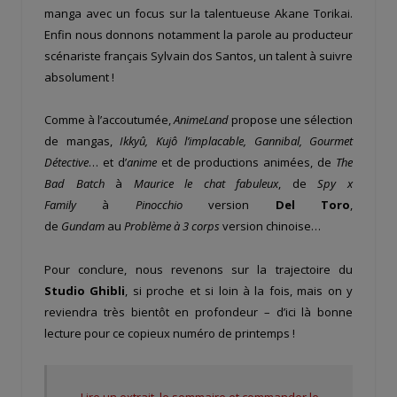
manga avec un focus sur la talentueuse Akane Torikai.
Enfin nous donnons notamment la parole au producteur
scénariste français Sylvain dos Santos, un talent à suivre
absolument !
Comme à l’accoutumée,
AnimeLand
propose une sélection
de mangas,
Ikkyû
,
Kujô
l’implacable,
Gannibal
, Gourmet
Détective
… et d’
anime
et de productions animées, de
The
Bad Batch
à
Maurice le chat fabuleux
, de
Spy
x
Family
à
Pinocchio
version
Del Toro
,
de
Gundam
au
Problème à 3 corps
version chinoise…
Pour conclure, nous revenons sur la trajectoire du
Studio Ghibli
, si proche et si loin à la fois, mais on y
reviendra très bientôt en profondeur – d’ici là bonne
lecture pour ce copieux numéro de printemps !
Lire un extrait, le sommaire et commander le