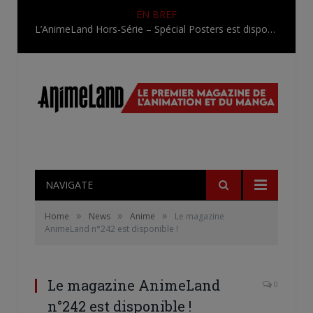
EN BREF
L’AnimeLand Hors-Série – Spécial Posters est disponible !
NAVIGATE
»
»
»
Home
News
Anime
Le magazine
AnimeLand n°242 est disponible !
Le magazine AnimeLand
0
n°242 est disponible !