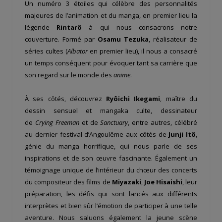
Un numéro 3 étoiles qui célèbre des personnalités
majeures de l’animation et du manga, en premier lieu la
légende
Rintarô
à qui nous consacrons notre
couverture. Formé par
Osamu Tezuka
, réalisateur de
séries cultes (
Albator
en premier lieu), il nous a consacré
un temps conséquent pour évoquer tant sa carrière que
son regard sur le monde des
anime
.
À ses côtés, découvrez
Ryôichi Ikegami
, maître du
dessin sensuel et mangaka culte, dessinateur
de
Crying
Freeman
et de
Sanctuary
, entre autres, célébré
au dernier festival d’Angoulême aux côtés de
Junji Itô
,
génie du manga horrifique, qui nous parle de ses
inspirations et de son œuvre fascinante. Également un
témoignage unique de l’intérieur du chœur des concerts
du compositeur des films de
Miyazaki
,
Joe Hisaishi
, leur
préparation, les défis qui sont lancés aux différents
interprètes et bien sûr l’émotion de participer à une telle
aventure. Nous saluons également la jeune scène