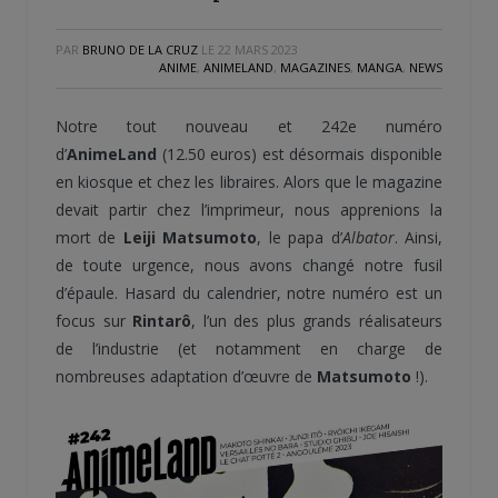
PAR
BRUNO DE LA CRUZ
LE
22 MARS 2023
ANIME
,
ANIMELAND
,
MAGAZINES
,
MANGA
,
NEWS
Notre tout nouveau et 242e numéro
d’
AnimeLand
(12.50 euros) est désormais disponible
en kiosque et chez les libraires. Alors que le magazine
devait partir chez l’imprimeur, nous apprenions la
mort de
Leiji Matsumoto
, le papa d’
Albator
. Ainsi,
de toute urgence, nous avons changé notre fusil
d’épaule. Hasard du calendrier, notre numéro est un
focus sur
Rintarô
, l’un des plus grands réalisateurs
de l’industrie (et notamment en charge de
nombreuses adaptation d’œuvre de
Matsumoto
!).