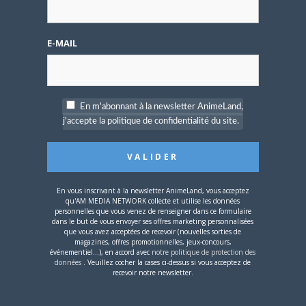
BRUNO DE LA CRUZ
Défendre les couleurs d'AnimeLand était
E-MAIL
un rêve. Il ne me reste plus qu'à
rencontrer Hiroaki Samura et je pourrai
partir tranquille.
En m'abonnant à la newsletter AnimeLand,
j'accepte la politique de confidentialité du site.
ARTICLES LIÉS
En vous inscrivant à la newsletter AnimeLand, vous acceptez
qu'AM MEDIA NETWORK collecte et utilise les données
personnelles que vous venez de renseigner dans ce formulaire
5 AOÛT 2026
0
dans le but de vous envoyer ses offres marketing personnalisées
L’AnimeLand Hors-Série
que vous avez acceptées de recevoir (nouvelles sorties de
magazines, offres promotionnelles, jeux-concours,
– Spécial Posters est
événementiel...), en accord avec
notre politique de protection des
disponible !
données
. Veuillez cocher la cases ci-dessus si vous acceptez de
recevoir notre newsletter.