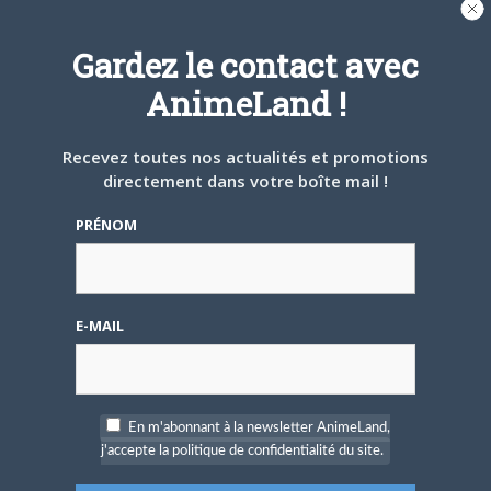
Gardez le contact avec
AnimeLand !
4 AOÛT 2026
0
Une nouvelle série TV
Recevez toutes nos actualités et promotions
Digimon en préparation
pour 2027
directement dans votre boîte mail !
PRÉNOM
E-MAIL
4 JUILLET 2026
0
[Entretien] Mokochan : «
Lors des prémices du
projet, il était déjà
En m'abonnant à la newsletter AnimeLand,
demandé de suivre au
j'accepte la politique de confidentialité du site.
mieux le manga
originel.»