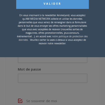
Vous devez
vous connecter
pour laisser un
commentaire.
En vous inscrivant à la newsletter AnimeLand, vous acceptez
qu'AM MEDIA NETWORK collecte et utilise les données
personnelles que vous venez de renseigner dans ce formulaire
dans le but de vous envoyer ses offres marketing personnalisées
que vous avez acceptées de recevoir (nouvelles sorties de
magazines, offres promotionnelles, jeux-concours,
événementiel...), en accord avec
notre politique de protection des
données
. Veuillez cocher la cases ci-dessus si vous acceptez de
recevoir notre newsletter.
Nom d'utilisateur ou adresse e-mail
Mot de passe
Se souvenir de moi