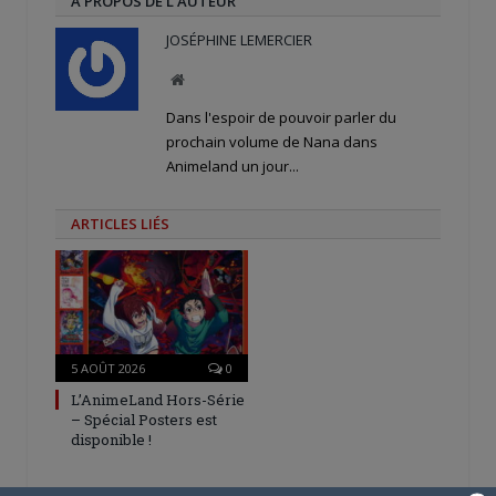
A PROPOS DE L'AUTEUR
JOSÉPHINE LEMERCIER
Site
web
Dans l'espoir de pouvoir parler du
prochain volume de Nana dans
Animeland un jour...
ARTICLES LIÉS
5 AOÛT 2026
0
L’AnimeLand Hors-Série
– Spécial Posters est
disponible !