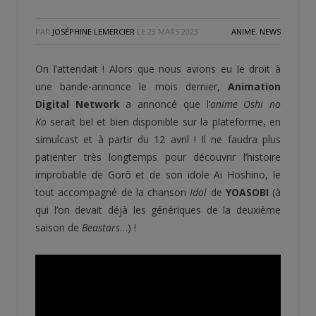
PAR
JOSÉPHINE LEMERCIER
LE
23 MARS 2023
ANIME
,
NEWS
On l’attendait ! Alors que nous avions eu le droit à
une bande-annonce le mois dernier,
Animation
Digital Network
a annoncé que l’
anime Oshi no
Ko
serait bel et bien disponible sur la plateforme, en
simulcast et à partir du 12 avril ! Il ne faudra plus
patienter très longtemps pour découvrir l’histoire
improbable de Gorô et de son idole Ai Hoshino, le
tout accompagné de la chanson
Idol
de
YOASOBI
(à
qui l’on devait déjà les génériques de la deuxième
saison de
Beastars
…) !