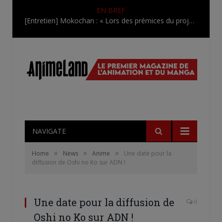
EN BREF
[Entretien] Mokochan : « Lors des prémices du projet, il était déjà demandé de suivre au mieux le manga originel.»
NAVIGATE
»
»
»
Home
News
Anime
Une date pour la
diffusion de Oshi no Ko sur ADN !
Une date pour la diffusion de
0
Oshi no Ko sur ADN !