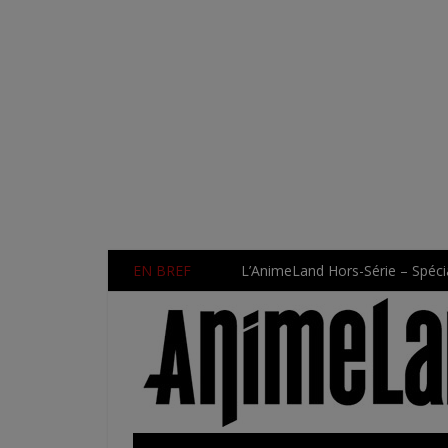
EN BREF
L’AnimeLand Hors-Série – Spécia