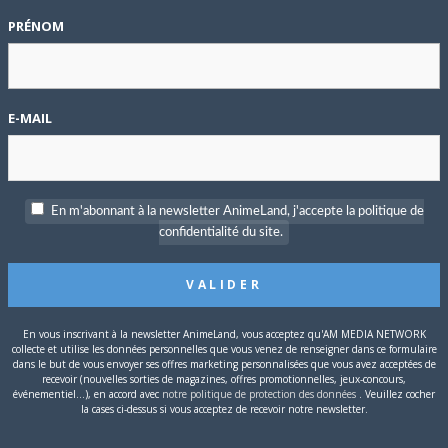
PRÉNOM
P
c
E-MAIL
r Force
) mène la réalisation de la nouvelle saison, remplaçant
, mais au
Studio KAI
. On retrouve
Atsuhiro Tomioka
à la
ouveau le designer des personnages et le directeur d’animation
S
nages secondaires.
En m'abonnant à la newsletter AnimeLand, j'accepte la politique de
confidentialité du site.
 Takahashi
, est sorti en avril 2019. Il a pour ambition de couvrir
1981 et 1988, et son 52e et dernier épisode a été diffusé en avril
licence à a ce jour expiré pour le streaming. En home-vidéo, il est
En vous inscrivant à la newsletter AnimeLand, vous acceptez qu'AM MEDIA NETWORK
collecte et utilise les données personnelles que vous venez de renseigner dans ce formulaire
dans le but de vous envoyer ses offres marketing personnalisées que vous avez acceptées de
recevoir (nouvelles sorties de magazines, offres promotionnelles, jeux-concours,
événementiel...), en accord avec
notre politique de protection des données
. Veuillez cocher
la cases ci-dessus si vous acceptez de recevoir notre newsletter.
T