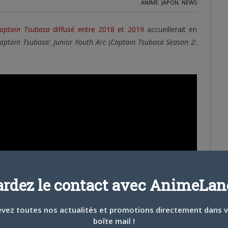
ANIME
,
JAPON
,
NEWS
aptain Tsubasa
diffusé entre 2018 et 2019
accueillerait en
aptain Tsubasa: Junior Youth Arc
(
Captain Tsubasa Season 2:
ardez le contact avec AnimeLand
vez toutes nos actualités et promotions directement dans 
boîte mail !