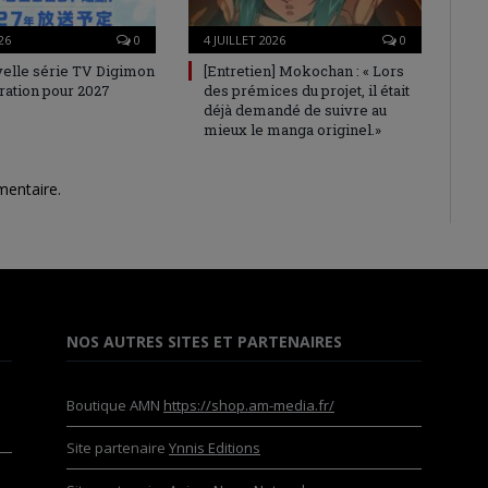
26
0
4 JUILLET 2026
0
elle série TV Digimon
[Entretien] Mokochan : « Lors
ration pour 2027
des prémices du projet, il était
déjà demandé de suivre au
mieux le manga originel.»
mentaire.
NOS AUTRES SITES ET PARTENAIRES
Boutique AMN
https://shop.am-media.fr/
Site partenaire
Ynnis Editions