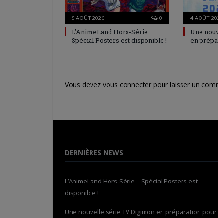
5 AOÛT 2026
0
4 AOÛT 20
L’AnimeLand Hors-Série –
Une nouv
Spécial Posters est disponible !
en prépa
Vous devez
vous connecter
pour laisser un com
DERNIÈRES NEWS
L’AnimeLand Hors-Série – Spécial Posters est
disponible !
Une nouvelle série TV Digimon en préparation pour