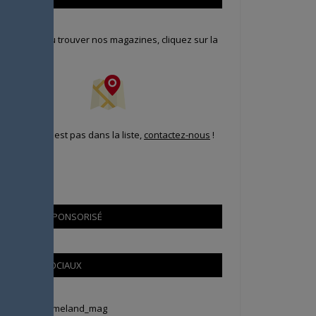
our savoir où trouver nos magazines, cliquez sur la
arte !
i votre ville n'est pas dans la liste,
contactez-nous
!
CONTENU SPONSORISÉ
RÉSEAUX SOCIAUX
weets by Animeland_mag