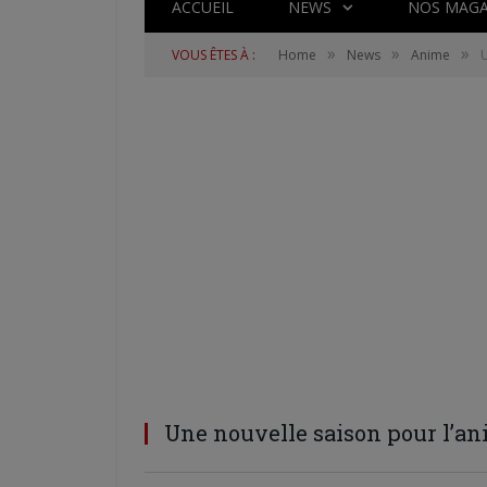
ACCUEIL
NEWS
NOS MAGA
»
»
»
VOUS ÊTES À :
Home
News
Anime
U
Une nouvelle saison pour l’ani