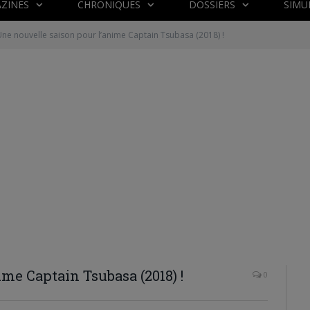
ZINES
CHRONIQUES
DOSSIERS
SIMU
ne nouvelle saison pour l’anime Captain Tsubasa (2018) !
me Captain Tsubasa (2018) !
0