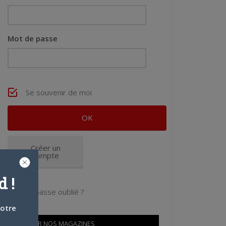
Mot de passe
Se souvenir de moi
Créer un
compte
 !
Mot de passe oublié ?
votre
OÙ TROUVER NOS MAGAZINES