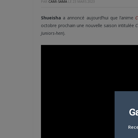
PAR
CAMI-SAMA
LE
23 MARS 2023
Shueisha
a annoncé aujourd’hui que l’anime
C
octobre prochain une nouvelle saison intitulée
C
Juniors-hen
).
G
Rece