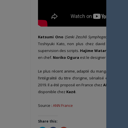
Katsumi Ono
(
Senki Zesshô Symphogear GX, Girly Ai
Toshiyuki Kato, non plus chez david production
supervision des scripts.
Hajime Watanabe
est à n
en chef.
Noriko Ogura
est le designer des person
Le plus récent anime, adapté du manga de
Yôichi
l’intégralité du titre d’origine, sérialisé entre en 
2019. Il a été proposé en France chez
ADN
, mais la 
disponible chez
Kazé
.
Source :
ANN France
Share this: