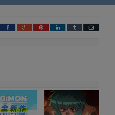
tter
Facebook
Google+
Pinterest
LinkedIn
Tumblr
Email