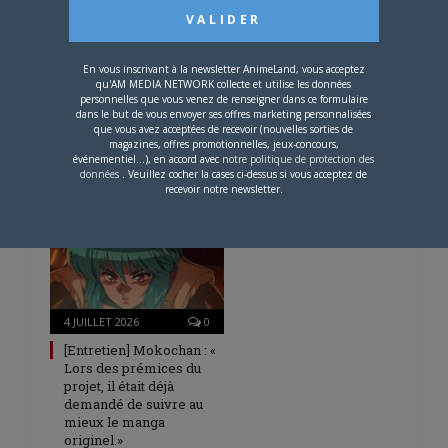
En vous inscrivant à la newsletter AnimeLand, vous acceptez
qu'AM MEDIA NETWORK collecte et utilise les données
personnelles que vous venez de renseigner dans ce formulaire
4 AOÛT 2026
0
dans le but de vous envoyer ses offres marketing personnalisées
que vous avez acceptées de recevoir (nouvelles sorties de
Une nouvelle série TV
magazines, offres promotionnelles, jeux-concours,
Digimon en préparation
événementiel...), en accord avec
notre politique de protection des
pour 2027
données
. Veuillez cocher la cases ci-dessus si vous acceptez de
recevoir notre newsletter.
4 JUILLET 2026
0
[Entretien] Mokochan : «
Lors des prémices du
projet, il était déjà
demandé de suivre au
mieux le manga
originel.»