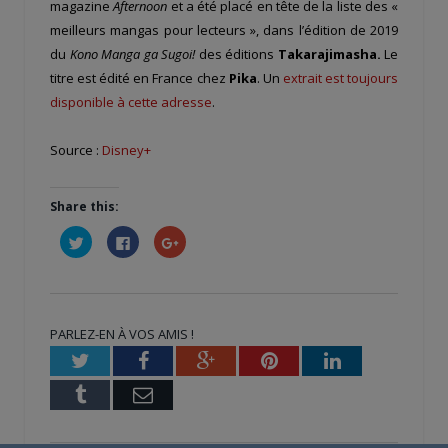
magazine
Afternoon
et a été placé en tête de la liste des «
meilleurs mangas pour lecteurs », dans l’édition de 2019
du
Kono Manga ga Sugoi!
des éditions
Takarajimasha.
Le
titre est édité en France chez
Pika
. Un
extrait est toujours
disponible à cette adresse
.
Source :
Disney+
Share this:
Cliquez
Cliquez
Cliquez
pour
pour
pour
partager
partager
partager
sur
sur
sur
Twitter(ouvre
Facebook(ouvre
Google+
dans
dans
(ouvre
une
une
dans
nouvelle
nouvelle
une
PARLEZ-EN À VOS AMIS !
fenêtre)
fenêtre)
nouvelle
fenêtre)
Twitter
Facebook
Google+
Pinterest
LinkedIn
Tumblr
Email