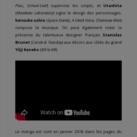
Pass, School-Live!
) supervise les scripts, et
Utashita
(
Minakata Laboratory
) signe le design des personnages.
kensuke ushio
(
Space Dandy, A Silent Voice, Chainsaw Man
)
compose la musique. On peut également noter la
présence du talentueux designer français
Stanislas
Brunet
(
Carole & Tuesday
) aux décors aux côtés du grand
Yûji Kaneko
(
Kill la Kill
).
Le manga est sorti en janvier 2018 dans les pages du