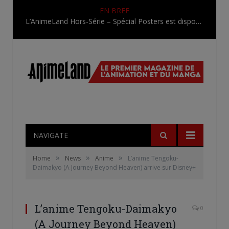
EN BREF
L’AnimeLand Hors-Série – Spécial Posters est disponible !
NAVIGATE
»
»
»
Home
News
Anime
L’anime Tengoku-
Daimakyo (A Journey Beyond Heaven) arrive sur Disney+
L’anime Tengoku-Daimakyo
0
(A Journey Beyond Heaven)