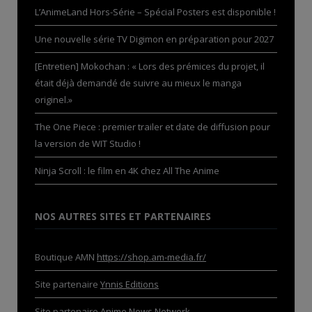
L’AnimeLand Hors-Série – Spécial Posters est disponible !
Une nouvelle série TV Digimon en préparation pour 2027
[Entretien] Mokochan : « Lors des prémices du projet, il
était déjà demandé de suivre au mieux le manga
originel.»
The One Piece : premier trailer et date de diffusion pour
la version de WIT Studio !
Ninja Scroll : le film en 4K chez All The Anime
NOS AUTRES SITES ET PARTENAIRES
Boutique AMN
https://shop.am-media.fr/
Site partenaire
Ynnis Editions
Site partenaire
Anime News Network