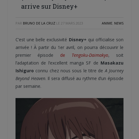
arrive sur Disney+
PAR
BRUNO DE LA CRUZ
LE
27 MARS 2023
ANIME
,
NEWS
C’est une belle exclusivité
Disney+
qui officialise son
arrivée ! À partir du 1er avril, on pourra découvrir le
premier épisode
de
Tengoku-Daimakyo
, soit
l’adaptation de l’excellent manga SF de
Masakazu
Ishiguro
connu chez nous sous le titre de
A Journey
Beyond Heaven
. Il sera diffusé au rythme d’un épisode
par semaine.