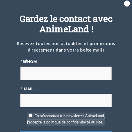
A PROPOS DE L'AUTEUR
BRUNO DE LA CRUZ
Gardez le contact avec
AnimeLand !
Défendre les couleurs d'AnimeLand était
un rêve. Il ne me reste plus qu'à
rencontrer Hiroaki Samura et je pourrai
Recevez toutes nos actualités et promotions
partir tranquille.
directement dans votre boîte mail !
PRÉNOM
ARTICLES LIÉS
E-MAIL
5 AOÛT 2026
0
L’AnimeLand Hors-Série
– Spécial Posters est
En m'abonnant à la newsletter AnimeLand,
disponible !
j'accepte la politique de confidentialité du site.