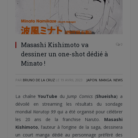
Masashi Kishimoto va
0
dessiner un one-shot dédié à
Minato !
PAR
BRUNO DE LA CRUZ
LE
19 AVRIL 2023
JAPON
,
MANGA
,
NEWS
La chaîne
YouTube
du
Jump Comics
(
Shueisha
) a
dévoilé en streaming les résultats du sondage
mondial
Narutop 99
qui a été organisé pour célébrer
les 20 ans de la franchise Naruto.
Masashi
Kishimoto
, l’auteur à l’origine de la saga, dessinera
un court manga dédié au personnage préféré des