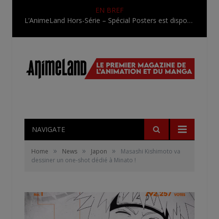
EN BREF
L’AnimeLand Hors-Série – Spécial Posters est disponible !
NAVIGATE
»
»
»
Home
News
Japon
Masashi Kishimoto va
dessiner un one-shot dédié à Minato !