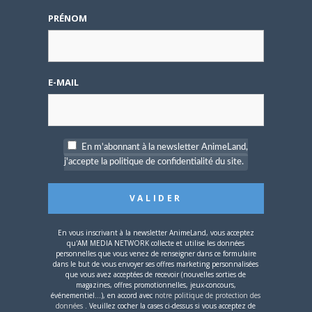
L’AnimeLand Hors-Série
– Spécial Posters est
PRÉNOM
disponible !
E-MAIL
4 AOÛT 2026
0
En m'abonnant à la newsletter AnimeLand,
Une nouvelle série TV
Digimon en préparation
j'accepte la politique de confidentialité du site.
pour 2027
En vous inscrivant à la newsletter AnimeLand, vous acceptez
qu'AM MEDIA NETWORK collecte et utilise les données
personnelles que vous venez de renseigner dans ce formulaire
dans le but de vous envoyer ses offres marketing personnalisées
que vous avez acceptées de recevoir (nouvelles sorties de
4 JUILLET 2026
0
magazines, offres promotionnelles, jeux-concours,
événementiel...), en accord avec
notre politique de protection des
[Entretien] Mokochan : «
données
. Veuillez cocher la cases ci-dessus si vous acceptez de