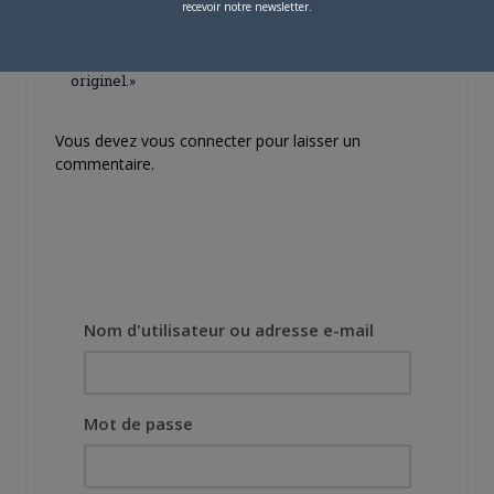
Lors des prémices du
recevoir notre newsletter.
projet, il était déjà
demandé de suivre au
mieux le manga
originel.»
Vous devez
vous connecter
pour laisser un
commentaire.
Nom d'utilisateur ou adresse e-mail
Mot de passe