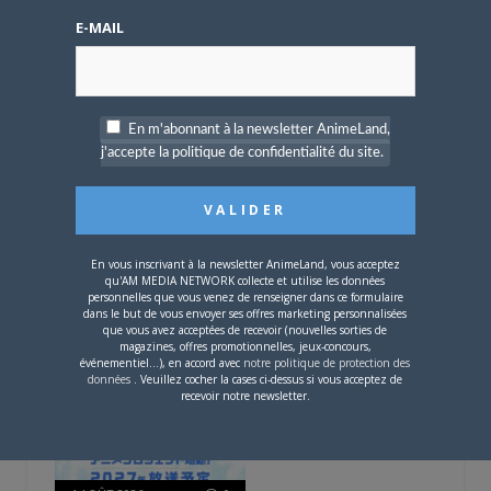
E-MAIL
ARTICLES LIÉS
En m'abonnant à la newsletter AnimeLand,
j'accepte la politique de confidentialité du site.
5 AOÛT 2026
0
En vous inscrivant à la newsletter AnimeLand, vous acceptez
qu'AM MEDIA NETWORK collecte et utilise les données
L’AnimeLand Hors-Série
personnelles que vous venez de renseigner dans ce formulaire
– Spécial Posters est
dans le but de vous envoyer ses offres marketing personnalisées
disponible !
que vous avez acceptées de recevoir (nouvelles sorties de
magazines, offres promotionnelles, jeux-concours,
événementiel...), en accord avec
notre politique de protection des
données
. Veuillez cocher la cases ci-dessus si vous acceptez de
recevoir notre newsletter.