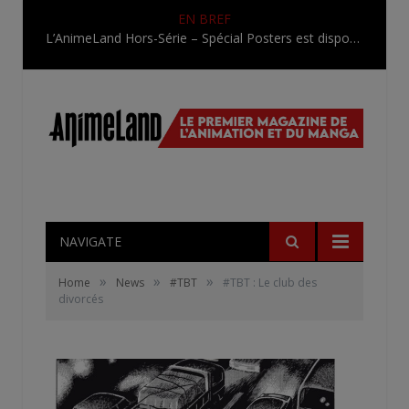
EN BREF
L’AnimeLand Hors-Série – Spécial Posters est disponible !
NAVIGATE
»
»
»
Home
News
#TBT
#TBT : Le club des
divorcés