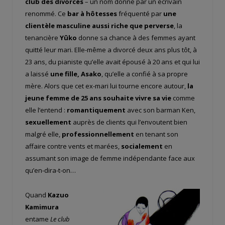
club des divorcés
– un nom donné par un écrivain
renommé. Ce
bar à hôtesses
fréquenté par
une
clientèle masculine aussi riche que perverse
, la
tenancière
Yûko
donne sa chance à des femmes ayant
quitté leur mari. Elle-même a divorcé deux ans plus tôt, à
23 ans, du pianiste qu’elle avait épousé à 20 ans et qui lui
a laissé
une fille, Asako
, qu’elle a confié à sa propre
mère. Alors que cet ex-mari lui tourne encore autour,
la
jeune femme de 25 ans souhaite vivre sa vie
comme
elle l’entend :
romantiquement
avec son barman Ken,
sexuellement
auprès de clients qui l’envoutent bien
malgré elle,
professionnellement
en tenant son
affaire contre vents et marées,
socialement
en
assumant son image de femme indépendante face aux
qu’en-dira-t-on…
Quand
Kazuo
Kamimura
entame
Le club