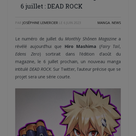
6 juillet : DEAD ROCK
PAR
JOSÉPHINE LEMERCIER
LE
6 JUIN 2023
MANGA
,
NEWS
Le numéro de juillet du
Monthly Shônen Magazine
a
révélé aujourd’hui que
Hiro Mashima
(
Fairy Tail
,
Edens Zero
) sortirait dans l’édition d’août du
magazine, le 6 juillet prochain, un nouveau manga
intitulé
DEAD ROCK
. Sur Twitter, l’auteur précise que se
projet sera une série courte.