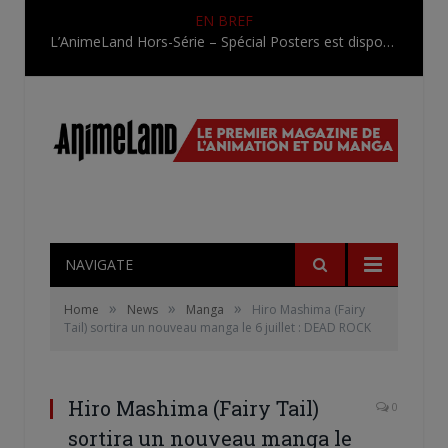
EN BREF
L’AnimeLand Hors-Série – Spécial Posters est disponible !
NAVIGATE
»
»
»
Home
News
Manga
Hiro Mashima (Fairy
Tail) sortira un nouveau manga le 6 juillet : DEAD ROCK
Hiro Mashima (Fairy Tail)
0
sortira un nouveau manga le