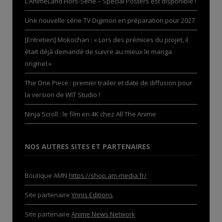
L’AnimeLand Hors-Série – Spécial Posters est disponible !
Une nouvelle série TV Digimon en préparation pour 2027
[Entretien] Mokochan : « Lors des prémices du projet, il
était déjà demandé de suivre au mieux le manga
originel.»
The One Piece : premier trailer et date de diffusion pour
la version de WIT Studio !
Ninja Scroll : le film en 4K chez All The Anime
NOS AUTRES SITES ET PARTENAIRES
Boutique AMN
https://shop.am-media.fr/
Site partenaire
Ynnis Editions
Site partenaire
Anime News Network