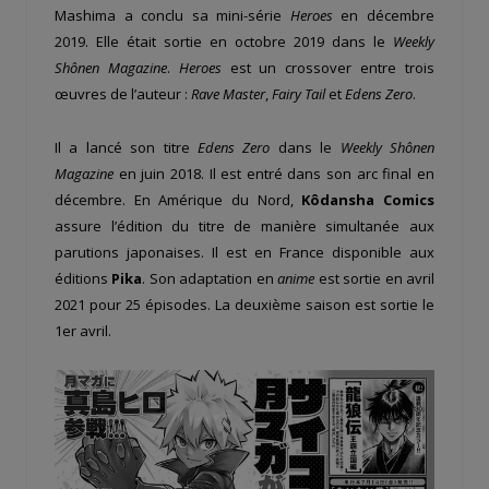
Mashima a conclu sa mini-série
Heroes
en décembre
2019. Elle était sortie en octobre 2019 dans le
Weekly
Shônen Magazine
.
Heroes
est un crossover entre trois
œuvres de l’auteur :
Rave Master
,
Fairy Tail
et
Edens Zero
.
Il a lancé son titre
Edens Zero
dans le
Weekly Shônen
Magazine
en juin 2018. Il est entré dans son arc final en
décembre. En Amérique du Nord,
Kôdansha Comics
assure l’édition du titre de manière simultanée aux
parutions japonaises. Il est en France disponible aux
éditions
Pika
. Son adaptation en
anime
est sortie en avril
2021 pour 25 épisodes. La deuxième saison est sortie le
1er avril.