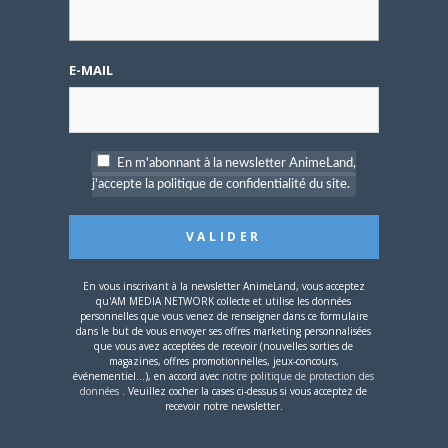
JOSÉPHINE LEMERCIER
Site
E-MAIL
web
Dans l'espoir de pouvoir parler du
prochain volume de Nana dans
Animeland un jour...
En m'abonnant à la newsletter AnimeLand,
j'accepte la politique de confidentialité du site.
ARTICLES LIÉS
En vous inscrivant à la newsletter AnimeLand, vous acceptez
qu'AM MEDIA NETWORK collecte et utilise les données
personnelles que vous venez de renseigner dans ce formulaire
5 AOÛT 2026
0
dans le but de vous envoyer ses offres marketing personnalisées
que vous avez acceptées de recevoir (nouvelles sorties de
L’AnimeLand Hors-Série
magazines, offres promotionnelles, jeux-concours,
– Spécial Posters est
événementiel...), en accord avec
notre politique de protection des
disponible !
données
. Veuillez cocher la cases ci-dessus si vous acceptez de
recevoir notre newsletter.