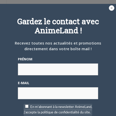
A PROPOS DE L'AUTEUR
Gardez le contact avec
BRUNO DE LA CRUZ
AnimeLand !
Défendre les couleurs d'AnimeLand était
un rêve. Il ne me reste plus qu'à
Recevez toutes nos actualités et promotions
rencontrer Hiroaki Samura et je pourrai
directement dans votre boîte mail !
partir tranquille.
PRÉNOM
ARTICLES LIÉS
E-MAIL
5 AOÛT 2026
0
L’AnimeLand Hors-Série
En m'abonnant à la newsletter AnimeLand,
– Spécial Posters est
j'accepte la politique de confidentialité du site.
disponible !