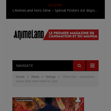
EN BREF
L’AnimeLand Hors-Série – Spécial Posters est disponible !
NAVIGATE
»
»
»
Home
News
Manga
Yôkai War – Guardians
arrive chez nobi nobi! le 7 juin