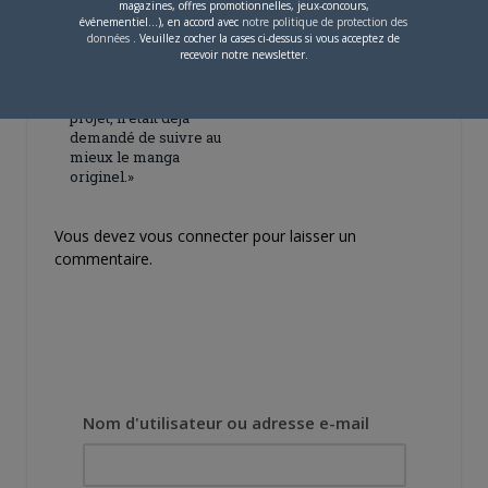
magazines, offres promotionnelles, jeux-concours,
événementiel...), en accord avec
notre politique de protection des
données
. Veuillez cocher la cases ci-dessus si vous acceptez de
4 JUILLET 2026
0
recevoir notre newsletter.
[Entretien] Mokochan : «
Lors des prémices du
projet, il était déjà
demandé de suivre au
mieux le manga
originel.»
Vous devez
vous connecter
pour laisser un
commentaire.
Nom d'utilisateur ou adresse e-mail