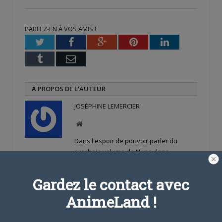
Twitter(ouvre
Facebook(ouvre
Google+
dans
dans
(ouvre
une
une
dans
nouvelle
nouvelle
une
PARLEZ-EN À VOS AMIS !
fenêtre)
fenêtre)
nouvelle
fenêtre)
Twitter
Facebook
Google+
Pinterest
LinkedIn
Tumblr
Email
A PROPOS DE L'AUTEUR
JOSÉPHINE LEMERCIER
Site
web
Dans l'espoir de pouvoir parler du
prochain volume de Nana dans
Animeland un jour...
Gardez le contact avec
ARTICLES LIÉS
AnimeLand !