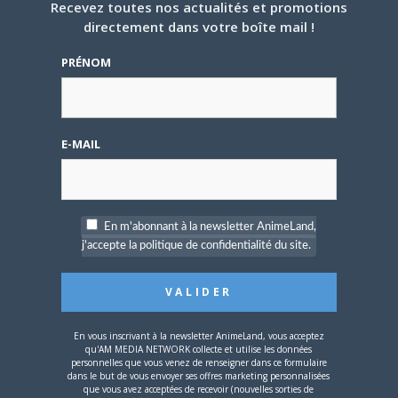
Recevez toutes nos actualités et promotions
directement dans votre boîte mail !
5 AOÛT 2026
0
PRÉNOM
L’AnimeLand Hors-Série
– Spécial Posters est
disponible !
E-MAIL
En m'abonnant à la newsletter AnimeLand,
4 AOÛT 2026
0
j'accepte la politique de confidentialité du site.
Une nouvelle série TV
Digimon en préparation
pour 2027
En vous inscrivant à la newsletter AnimeLand, vous acceptez
qu'AM MEDIA NETWORK collecte et utilise les données
personnelles que vous venez de renseigner dans ce formulaire
dans le but de vous envoyer ses offres marketing personnalisées
que vous avez acceptées de recevoir (nouvelles sorties de