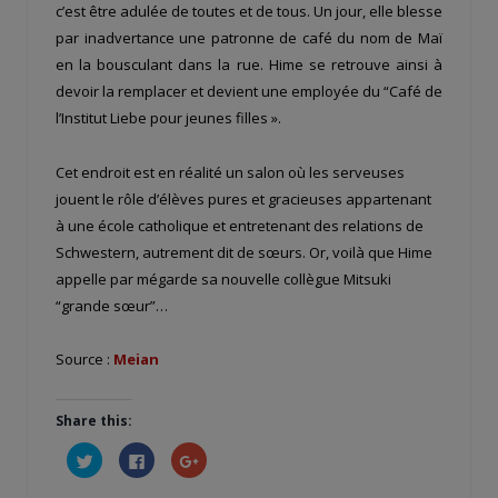
c’est être adulée de toutes et de tous. Un jour, elle blesse
par inadvertance une patronne de café du nom de Maï
en la bousculant dans la rue. Hime se retrouve ainsi à
devoir la remplacer et devient une employée du “Café de
l’Institut Liebe pour jeunes filles ».
Cet endroit est en réalité un salon où les serveuses
jouent le rôle d’élèves pures et gracieuses appartenant
à une école catholique et entretenant des relations de
Schwestern, autrement dit de sœurs. Or, voilà que Hime
appelle par mégarde sa nouvelle collègue Mitsuki
“grande sœur”…
Source :
Meian
Share this:
Cliquez
Cliquez
Cliquez
pour
pour
pour
partager
partager
partager
sur
sur
sur