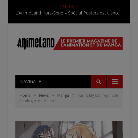
EN BREF
L’AnimeLand Hors-Série – Spécial Posters est disponible !
NAVIGATE
»
»
»
Home
News
Manga
Yuri Is My Job! rejoint le
catalogue de Meian !