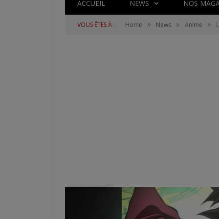
ACCUEIL
NEWS
NOS MAGA
»
»
»
VOUS ÊTES À :
Home
News
Anime
L