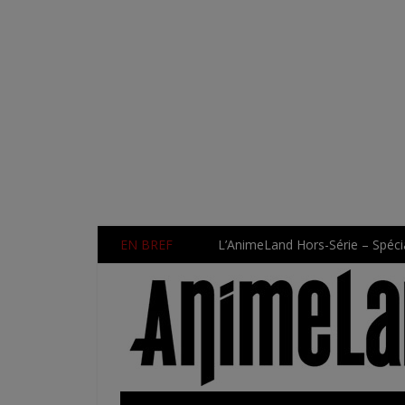
EN BREF
L’AnimeLand Hors-Série – Spécia