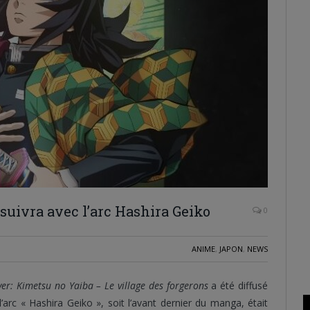
uivra avec l’arc Hashira Geiko
0
ANIME
,
JAPON
,
NEWS
r: Kimetsu no Yaiba – Le village des forgerons
a été diffusé
’arc « Hashira Geiko », soit l’avant dernier du manga, était