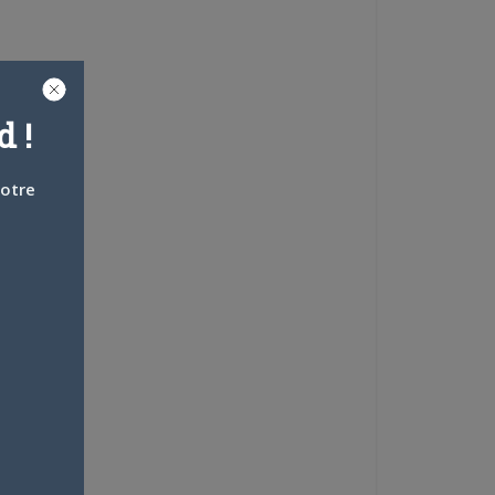
 !
votre