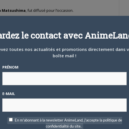
a Matsushima
, fut diffusé pour l’occasion.
ardez le contact avec AnimeLand
ntégralement disponible aux éditions
Panini
tandis que l’anime,
streamé par
Crunchyroll
. De nôtre côté, cette nouvelle saison de
vez toutes nos actualités et promotions directement dans 
meLand X-Tra 69
, avec un très beau poster.
boîte mail !
PRÉNOM
E-MAIL
En m'abonnant à la newsletter AnimeLand, j'accepte la politique de
confidentialité du site.