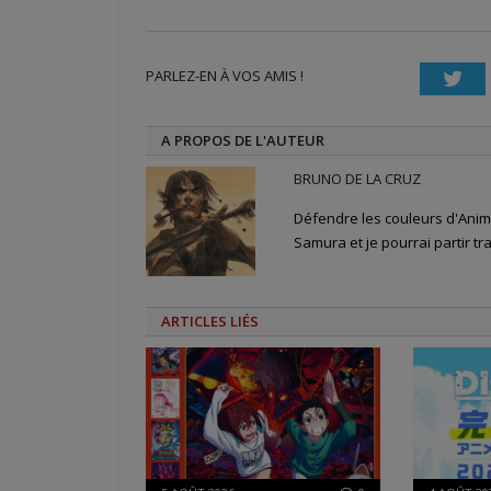
sur
sur
sur
Twitter(ouvre
Facebook(ouvre
Google+
dans
dans
(ouvre
une
une
dans
nouvelle
nouvelle
une
PARLEZ-EN À VOS AMIS !
fenêtre)
fenêtre)
nouvelle
Twi
fenêtre)
A PROPOS DE L'AUTEUR
BRUNO DE LA CRUZ
Défendre les couleurs d'Anime
Samura et je pourrai partir tra
ARTICLES LIÉS