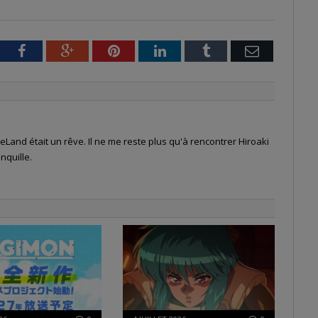
tter
Facebook
Google+
Pinterest
LinkedIn
Tumblr
Email
Land était un rêve. Il ne me reste plus qu'à rencontrer Hiroaki
nquille.