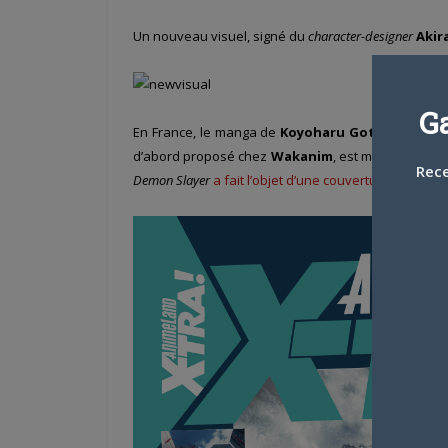
Un nouveau visuel, signé du
character-designer
Akir
G
En France, le manga de
Koyoharu Gotouge
est i
d’abord proposé chez
Wakanim
, est maintenant 
Rece
Demon Slayer
a fait l’objet d’une couverture de l’Ani