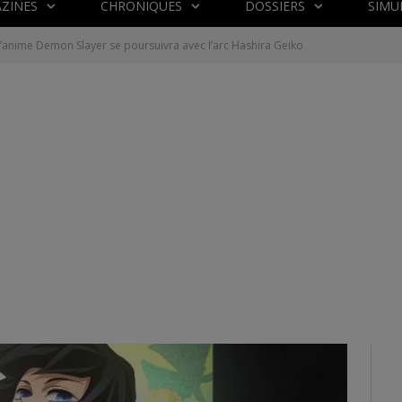
ZINES
CHRONIQUES
DOSSIERS
SIMU
’anime Demon Slayer se poursuivra avec l’arc Hashira Geiko