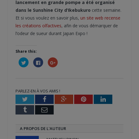
lancement en grande pompe a été organisé
dans le Sunshine City d’Ikebukuro
cette semaine.
Et si vous voulez en savoir plus,
un site web recense
les créations olfactives
, afin de vous démarquer de
l’odeur de sueur durant Japan Expo !
Share this:
Cliquez
Cliquez
Cliquez
pour
pour
pour
partager
partager
partager
sur
sur
sur
Twitter(ouvre
Facebook(ouvre
Google+
dans
dans
(ouvre
une
une
dans
nouvelle
nouvelle
une
PARLEZ-EN À VOS AMIS !
fenêtre)
fenêtre)
nouvelle
fenêtre)
Twitter
Facebook
Google+
Pinterest
LinkedIn
Tumblr
Email
A PROPOS DE L'AUTEUR