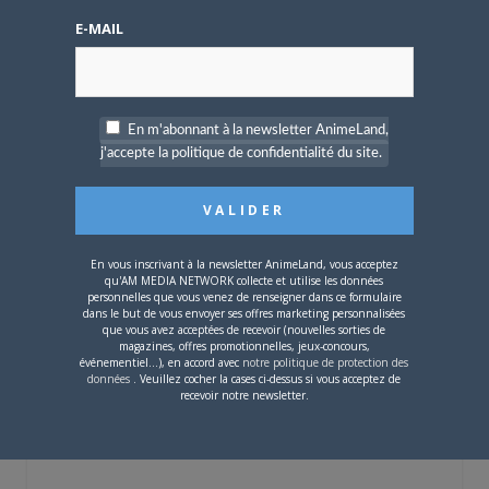
4 AOÛT 2026
0
E-MAIL
Une nouvelle série TV
Digimon en préparation
pour 2027
En m'abonnant à la newsletter AnimeLand,
j'accepte la politique de confidentialité du site.
4 JUILLET 2026
0
En vous inscrivant à la newsletter AnimeLand, vous acceptez
[Entretien] Mokochan : «
qu'AM MEDIA NETWORK collecte et utilise les données
Lors des prémices du
personnelles que vous venez de renseigner dans ce formulaire
projet, il était déjà
dans le but de vous envoyer ses offres marketing personnalisées
demandé de suivre au
que vous avez acceptées de recevoir (nouvelles sorties de
magazines, offres promotionnelles, jeux-concours,
mieux le manga
événementiel...), en accord avec
notre politique de protection des
originel.»
données
. Veuillez cocher la cases ci-dessus si vous acceptez de
recevoir notre newsletter.
Vous devez
vous connecter
pour laisser un
commentaire.