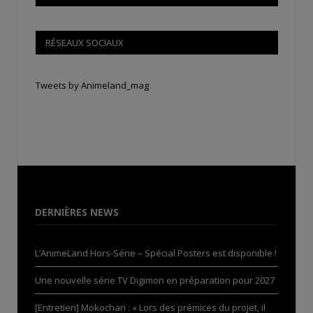
RÉSEAUX SOCIAUX
Tweets by Animeland_mag
DERNIÈRES NEWS
L’AnimeLand Hors-Série – Spécial Posters est disponible !
Une nouvelle série TV Digimon en préparation pour 2027
[Entretien] Mokochan : « Lors des prémices du projet, il