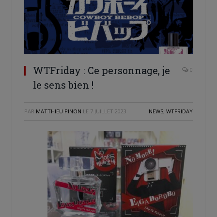
WTFriday : Ce personnage, je
0
le sens bien !
PAR
MATTHIEU PINON
LE
7 JUILLET 2023
NEWS
,
WTFRIDAY