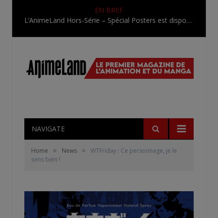
EN BREF
L’AnimeLand Hors-Série – Spécial Posters est disponible !
NAVIGATE
»
»
Home
News
WTFriday : Ce personnage, je le
sens bien !