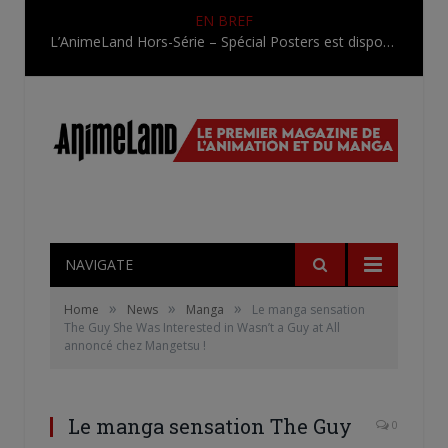
EN BREF
L’AnimeLand Hors-Série – Spécial Posters est disponible !
NAVIGATE
»
»
»
Home
News
Manga
Le manga sensation
The Guy She Was Interested in Wasn’t a Guy at All
annoncé chez Mangetsu !
Le manga sensation The Guy
0