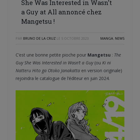
She Was Interested in Wasn’t
a Guy at All annoncé chez
Mangetsu !
PAR
BRUNO DE LA CRUZ
LE
5 OCTOBRE 2023
MANGA
,
NEWS
C’est une bonne petite pioche pour
Mangetsu
:
The
Guy She Was Interested in Wasn’t a Guy
(ou
Ki ni
Natteru Hito ga Otoko Janakatta
en version originale)
rejoindra le catalogue de l’éditeur en juin 2024.