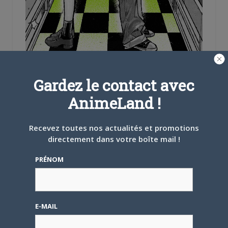
Gardez le contact avec
AnimeLand !
L’histoire met en scène une jeune fille qui tombe
Recevez toutes nos actualités et promotions
amoureuse d’un vendeur de disques (masqué) qui est
directement dans votre boîte mail !
en faite une femme. Cette dernière est même la
camarade de classe de l’héroïne !
PRÉNOM
Source :
Mangetsu
.
E-MAIL
Share this:
Cliquez
Cliquez
Cliquez