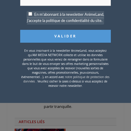
pour
pour
pour
partager
partager
partager
sur
sur
sur
Twitter(ouvre
Facebook(ouvre
Google+
En m'abonnant à la newsletter AnimeLand,
dans
dans
(ouvre
une
une
dans
j'accepte la politique de confidentialité du site.
nouvelle
nouvelle
une
PARLEZ-EN À VOS AMIS !
fenêtre)
fenêtre)
nouvelle
fenêtre)
Twitter
Facebook
Google+
Pinterest
LinkedIn
Tumblr
Email
En vous inscrivant à la newsletter AnimeLand, vous acceptez
qu'AM MEDIA NETWORK collecte et utilise les données
personnelles que vous venez de renseigner dans ce formulaire
A PROPOS DE L'AUTEUR
dans le but de vous envoyer ses offres marketing personnalisées
que vous avez acceptées de recevoir (nouvelles sorties de
BRUNO DE LA CRUZ
magazines, offres promotionnelles, jeux-concours,
événementiel...), en accord avec
notre politique de protection des
données
. Veuillez cocher la cases ci-dessus si vous acceptez de
recevoir notre newsletter.
Défendre les couleurs d'AnimeLand était
un rêve. Il ne me reste plus qu'à
rencontrer Hiroaki Samura et je pourrai
partir tranquille.
ARTICLES LIÉS