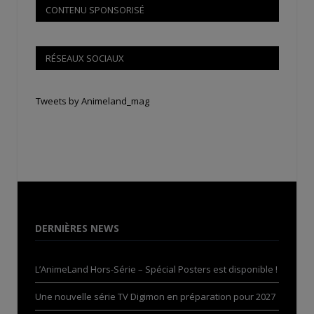
CONTENU SPONSORISÉ
RÉSEAUX SOCIAUX
Tweets by Animeland_mag
DERNIÈRES NEWS
L’AnimeLand Hors-Série – Spécial Posters est disponible !
Une nouvelle série TV Digimon en préparation pour 2027