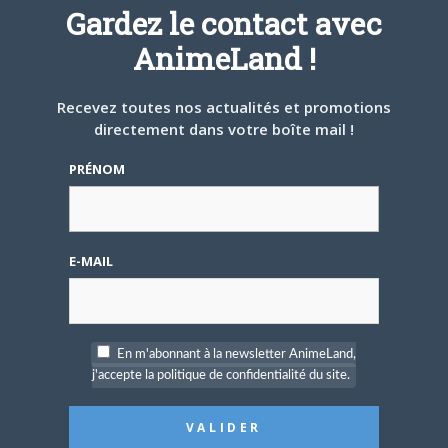
Gardez le contact avec
AnimeLand !
Source :
Arkhane Asylum
Recevez toutes nos actualités et promotions
Share this:
directement dans votre boîte mail !
Cliquez
Cliquez
Cliquez
PRÉNOM
pour
pour
pour
partager
partager
partager
sur
sur
sur
Twitter(ouvre
Facebook(ouvre
Google+
dans
dans
(ouvre
une
une
dans
nouvelle
nouvelle
une
PARLEZ-EN À VOS AMIS !
fenêtre)
fenêtre)
nouvelle
E-MAIL
fenêtre)
Twitter
Facebook
Google+
Pinterest
LinkedIn
Tumblr
Email
En m'abonnant à la newsletter AnimeLand,
A PROPOS DE L'AUTEUR
j'accepte la politique de confidentialité du site.
BRUNO DE LA CRUZ