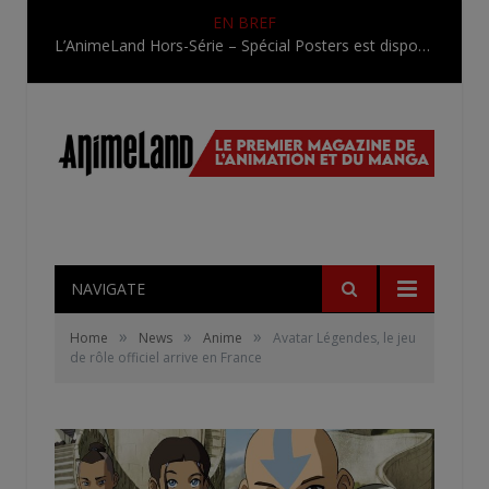
EN BREF
L’AnimeLand Hors-Série – Spécial Posters est disponible !
NAVIGATE
»
»
»
Home
News
Anime
Avatar Légendes, le jeu
de rôle officiel arrive en France