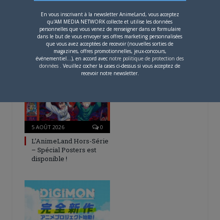
Défendre les couleurs d'AnimeLand était
En vous inscrivant à la newsletter AnimeLand, vous acceptez
un rêve. Il ne me reste plus qu'à
qu'AM MEDIA NETWORK collecte et utilise les données
rencontrer Hiroaki Samura et je pourrai
personnelles que vous venez de renseigner dans ce formulaire
dans le but de vous envoyer ses offres marketing personnalisées
partir tranquille.
que vous avez acceptées de recevoir (nouvelles sorties de
magazines, offres promotionnelles, jeux-concours,
événementiel...), en accord avec
notre politique de protection des
ARTICLES LIÉS
données
. Veuillez cocher la cases ci-dessus si vous acceptez de
recevoir notre newsletter.
5 AOÛT 2026
0
L’AnimeLand Hors-Série
– Spécial Posters est
disponible !