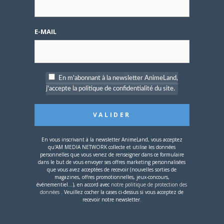
JOSÉPHINE LEMERCIER
Site
E-MAIL
web
Dans l'espoir de pouvoir parler du
prochain volume de Nana dans
Animeland un jour...
En m'abonnant à la newsletter AnimeLand,
j'accepte la politique de confidentialité du site.
ARTICLES LIÉS
En vous inscrivant à la newsletter AnimeLand, vous acceptez
qu'AM MEDIA NETWORK collecte et utilise les données
personnelles que vous venez de renseigner dans ce formulaire
5 AOÛT 2026
0
dans le but de vous envoyer ses offres marketing personnalisées
L’AnimeLand Hors-Série
que vous avez acceptées de recevoir (nouvelles sorties de
magazines, offres promotionnelles, jeux-concours,
– Spécial Posters est
événementiel...), en accord avec
notre politique de protection des
disponible !
données
. Veuillez cocher la cases ci-dessus si vous acceptez de
recevoir notre newsletter.