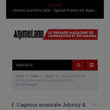
EN BREF
L’AnimeLand Hors-Série – Spécial Posters est disponible !
NAVIGATE
»
»
»
Home
News
Japon
L’agence musicale
Johnny & Associates se renomme STARTO
ENTERTAINMNET
L’agence musicale Johnny &
0