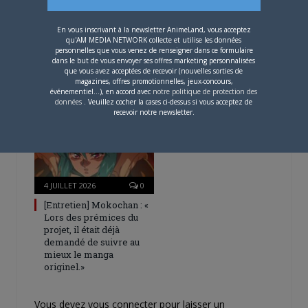
En vous inscrivant à la newsletter AnimeLand, vous acceptez
4 AOÛT 2026
0
qu'AM MEDIA NETWORK collecte et utilise les données
personnelles que vous venez de renseigner dans ce formulaire
Une nouvelle série TV
dans le but de vous envoyer ses offres marketing personnalisées
Digimon en préparation
que vous avez acceptées de recevoir (nouvelles sorties de
pour 2027
magazines, offres promotionnelles, jeux-concours,
événementiel...), en accord avec
notre politique de protection des
données
. Veuillez cocher la cases ci-dessus si vous acceptez de
recevoir notre newsletter.
4 JUILLET 2026
0
[Entretien] Mokochan : «
Lors des prémices du
projet, il était déjà
demandé de suivre au
mieux le manga
originel.»
Vous devez
vous connecter
pour laisser un