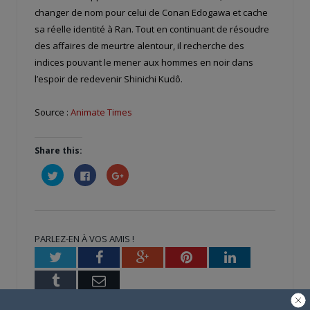
changer de nom pour celui de Conan Edogawa et cache
sa réelle identité à Ran. Tout en continuant de résoudre
des affaires de meurtre alentour, il recherche des
indices pouvant le mener aux hommes en noir dans
l’espoir de redevenir Shinichi Kudô.
Source :
Animate Times
Share this:
Cliquez
Cliquez
Cliquez
pour
pour
pour
partager
partager
partager
sur
sur
sur
Twitter(ouvre
Facebook(ouvre
Google+
dans
dans
(ouvre
une
une
dans
nouvelle
nouvelle
une
PARLEZ-EN À VOS AMIS !
fenêtre)
fenêtre)
nouvelle
fenêtre)
Twitter
Facebook
Google+
Pinterest
LinkedIn
Tumblr
Email