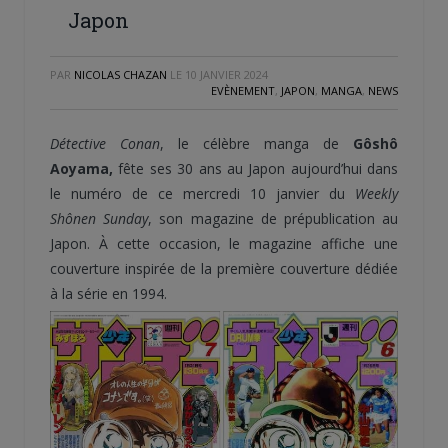
Japon
PAR
NICOLAS CHAZAN
LE
10 JANVIER 2024
EVÈNEMENT
,
JAPON
,
MANGA
,
NEWS
Détective
Conan
, le célèbre manga de
Gôshô
Aoyama,
fête ses 30 ans au Japon aujourd’hui dans
le numéro de ce mercredi 10 janvier du
Weekly
Shônen Sunday
, son magazine de prépublication au
Japon. À cette occasion, le magazine affiche une
couverture inspirée de la première couverture dédiée
à la série en 1994.