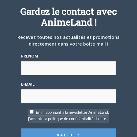
A PROPOS DE L'AUTEUR
Gardez le contact avec
NICOLAS CHAZAN
AnimeLand !
Recevez toutes nos actualités et promotions
directement dans votre boîte mail !
ARTICLES LIÉS
PRÉNOM
E-MAIL
5 AOÛT 2026
0
L’AnimeLand Hors-Série
– Spécial Posters est
disponible !
En m'abonnant à la newsletter AnimeLand,
j'accepte la politique de confidentialité du site.