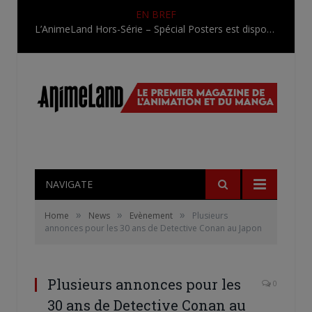
EN BREF
L’AnimeLand Hors-Série – Spécial Posters est disponible !
NAVIGATE
»
»
»
Home
News
Evènement
Plusieurs
annonces pour les 30 ans de Detective Conan au Japon
Plusieurs annonces pour les
0
30 ans de Detective Conan au