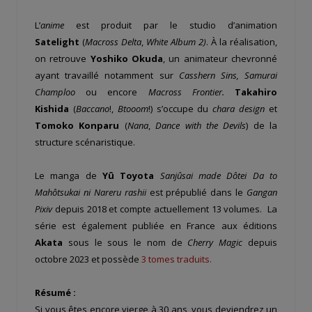
L’
anime
est produit par le studio d’animation
Satelight
(
Macross Delta
,
White Album 2)
. À la réalisation,
on retrouve
Yoshiko Okuda
, un animateur chevronné
ayant travaillé notamment sur
Casshern Sins, Samurai
Champloo
ou encore
Macross Frontier.
Takahiro
Kishida
(
Baccano
!,
Btooom
!) s’occupe du
chara design
et
Tomoko Konparu
(
Nana
,
Dance with the Devils
) de la
structure scénaristique.
Le manga de
Yû Toyota
Sanjûsai made Dôtei Da to
Mahôtsukai ni Nareru rashii
est prépublié dans le
Gangan
Pixiv
depuis 2018 et compte actuellement 13 volumes. La
série est également publiée en France aux éditions
Akata
sous le sous le nom de
Cherry Magic
depuis
octobre 2023 et possède
3 tomes traduits.
Résumé :
Si vous êtes encore vierge à 30 ans, vous deviendrez un