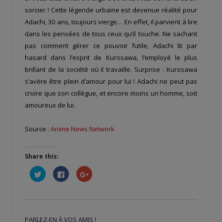
sorcier ! Cette légende urbaine est devenue réalité pour
Adachi, 30 ans, toujours vierge… En effet, il parvient à lire
dans les pensées de tous ceux qu’il touche. Ne sachant
pas comment gérer ce pouvoir futile, Adachi lit par
hasard dans l’esprit de Kurosawa, l’employé le plus
brillant de la société où il travaille. Surprise : Kurosawa
s’avère être plein d’amour pour lui ! Adachi ne peut pas
croire que son collègue, et encore moins un homme, soit
amoureux de lui.
Source :
Anime News Network
Share this:
Cliquez
Cliquez
Cliquez
pour
pour
pour
partager
partager
partager
sur
sur
sur
Twitter(ouvre
Facebook(ouvre
Google+
dans
dans
(ouvre
une
une
dans
nouvelle
nouvelle
une
PARLEZ-EN À VOS AMIS !
fenêtre)
fenêtre)
nouvelle