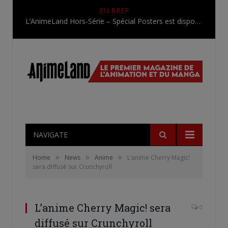
EN BREF
L’AnimeLand Hors-Série – Spécial Posters est disponible !
NAVIGATE
»
»
»
Home
News
Anime
L’anime Cherry Magic!
sera diffusé sur Crunchyroll
L’anime Cherry Magic! sera
0
diffusé sur Crunchyroll