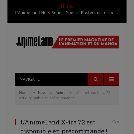
EN BREF
L’AnimeLand Hors-Série – Spécial Posters est disponible !
NAVIGATE
»
»
»
Home
News
Anime
L’AnimeLand X-tra 72
est disponible en précommande !
L’AnimeLand X-tra 72 est
0
disponible en précommande !