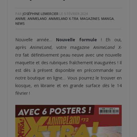
PAR
JOSÉPHINE LEMERCIER
LE
5 FÉVRIER 2024
ANIME
,
ANIMELAND
,
ANIMELAND X-TRA
,
MAGAZINES
,
MANGA
,
NEWS
Nouvelle année…
Nouvelle formule
! Eh oui,
après
AnimeLand
, votre magazine
AnimeLand X-
tra
fait définitivement peau neuve avec une nouvelle
maquette et des rubriques fraîchement inaugurées ! Il
est dès à présent disponible en précommande sur
notre boutique en ligne… Vous pourrez le trouver en
kiosque, en librairie et en grande surface dès le 14
février !