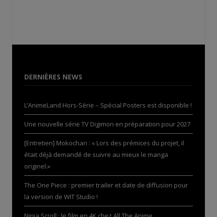
DERNIÈRES NEWS
L’AnimeLand Hors-Série – Spécial Posters est disponible !
Une nouvelle série TV Digimon en préparation pour 2027
[Entretien] Mokochan : « Lors des prémices du projet, il
était déjà demandé de suivre au mieux le manga
originel.»
The One Piece : premier trailer et date de diffusion pour
la version de WIT Studio !
Ninja Scroll : le film en 4K chez All The Anime