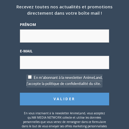
Recevez toutes nos actualités et promotions
directement dans votre boîte mail !
PRÉNOM
E-MAIL
En m'abonnant à la newsletter AnimeLand,
j'accepte la politique de confidentialité du site.
Si nos magazines vous plaisent,
n’hésitez pas à vous
abonner juste ici !
En vous inscrivant à la newsletter AnimeLand, vous acceptez
Share this:
qu'AM MEDIA NETWORK collecte et utilise les données
personnelles que vous venez de renseigner dans ce formulaire
dans le but de vous envoyer ses offres marketing personnalisées
Cliquez
Cliquez
Cliquez