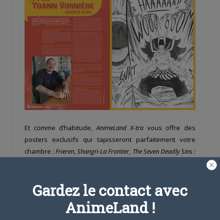
Et comme d’habitude,
AnimeLand X-tra
vous offre des
posters exclusifs qui tapisseront parfaitement votre
chambre :
Frieren
,
Shangri-La Frontier
,
The Seven Deadly Sins :
Gruge of Edinburgh
,
One Piece Live
,
Silence
et
Créer un manga
: l’école du Shônen Jump
!
Gardez le contact avec
AnimeLand !