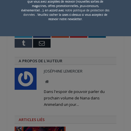
pour
pour
pour
que vous avez acceptées de recevoir (nouvelles sorties de
partager
partager
partager
magazines, offres promotionnelles, jeux-concours,
sur
sur
sur
événementiel...), en accord avec
notre politique de protection des
Twitter(ouvre
Facebook(ouvre
Google+
données
. Veuillez cocher la cases ci-dessus si vous acceptez de
dans
dans
(ouvre
une
une
dans
recevoir notre newsletter.
nouvelle
nouvelle
une
PARLEZ-EN À VOS AMIS !
fenêtre)
fenêtre)
nouvelle
fenêtre)
Twitter
Facebook
Google+
Pinterest
LinkedIn
Tumblr
Email
A PROPOS DE L'AUTEUR
JOSÉPHINE LEMERCIER
Site
web
Dans l'espoir de pouvoir parler du
prochain volume de Nana dans
Animeland un jour...
ARTICLES LIÉS