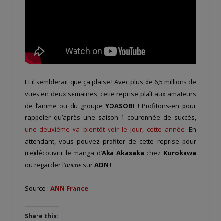
Et il semblerait que ça plaise ! Avec plus de 6,5 millions de
vues en deux semaines, cette reprise plaît aux amateurs
de l’anime ou du groupe
YOASOBI
! Profitons-en pour
rappeler qu’après une saison 1 couronnée de succès,
une deuxième va bientôt voir le jour, cette année
. En
attendant, vous pouvez profiter de cette reprise pour
(re)découvrir le manga d’
Aka Akasaka
chez
Kurokawa
ou regarder l’
anime
sur
ADN
!
Source :
ANN France
Share this: