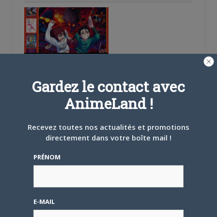
5 AOÛT 2026
0
L’AnimeLand Hors-Série
– Spécial Posters est
Gardez le contact avec
disponible !
AnimeLand !
Recevez toutes nos actualités et promotions
directement dans votre boîte mail !
PRÉNOM
4 AOÛT 2026
0
Une nouvelle série TV
Digimon en préparation
pour 2027
E-MAIL