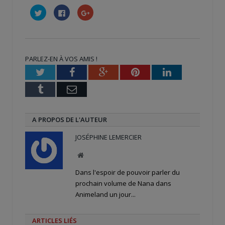
Cliquez
Cliquez
Cliquez
pour
pour
pour
partager
partager
partager
sur
sur
sur
Twitter(ouvre
Facebook(ouvre
Google+
dans
dans
(ouvre
une
une
dans
nouvelle
nouvelle
une
PARLEZ-EN À VOS AMIS !
fenêtre)
fenêtre)
nouvelle
fenêtre)
Twitter
Facebook
Google+
Pinterest
LinkedIn
Tumblr
Email
A PROPOS DE L'AUTEUR
JOSÉPHINE LEMERCIER
Site
web
Dans l'espoir de pouvoir parler du
prochain volume de Nana dans
Animeland un jour...
ARTICLES LIÉS