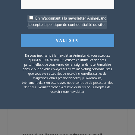
En m'abonnant à la newsletter AnimeLand,
j'accepte la politique de confidentialité du site.
4 JUILLET 2026
0
[Entretien] Mokochan : «
Lors des prémices du
projet, il était déjà
demandé de suivre au
En vous inscrivant à la newsletter AnimeLand, vous acceptez
qu'AM MEDIA NETWORK collecte et utilise les données
mieux le manga
personnelles que vous venez de renseigner dans ce formulaire
originel.»
dans le but de vous envoyer ses offres marketing personnalisées
que vous avez acceptées de recevoir (nouvelles sorties de
magazines, offres promotionnelles, jeux-concours,
Vous devez
vous connecter
pour laisser un
événementiel...), en accord avec
notre politique de protection des
données
. Veuillez cocher la cases ci-dessus si vous acceptez de
commentaire.
recevoir notre newsletter.
Nom d'utilisateur ou adresse e-mail