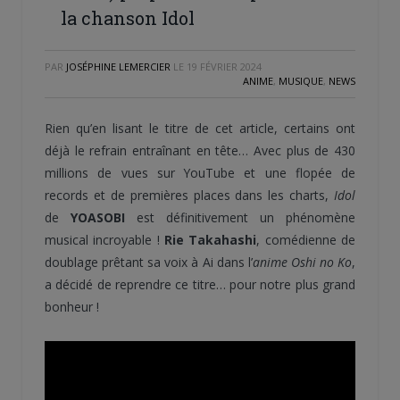
la chanson Idol
PAR
JOSÉPHINE LEMERCIER
LE
19 FÉVRIER 2024
ANIME
,
MUSIQUE
,
NEWS
Rien qu’en lisant le titre de cet article, certains ont
déjà le refrain entraînant en tête… Avec plus de 430
millions de vues sur YouTube et une flopée de
records et de premières places dans les charts,
Idol
de
YOASOBI
est définitivement un phénomène
musical incroyable !
Rie Takahashi
, comédienne de
doublage prêtant sa voix à Ai dans l’
anime Oshi no Ko
,
a décidé de reprendre ce titre… pour notre plus grand
bonheur !