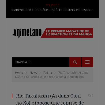
EN BREF
L’AnimeLand Hors-Série – Spécial Posters est disponible !
NAVIGATE
»
»
»
Home
News
Anime
Rie Takahashi (Ai dans
Oshi no Ko) propose une reprise de la chanson Idol
Rie Takahashi (Ai dans Oshi
0
no Ko) propose une reprise de