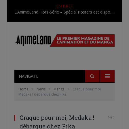
EN BREF
L’AnimeLand Hors-Série – Spécial Posters est disponible !
NAVIGATE
»
»
»
Home
News
Manga
Craque pour moi,
Medaka ! débarque chez Pika
Craque pour moi, Medaka !
0
débarque chez Pika