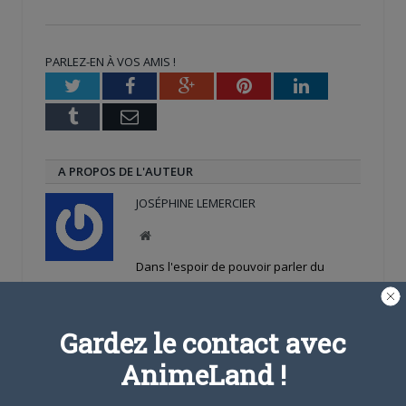
sur
sur
sur
Twitter(ouvre
Facebook(ouvre
Google+
dans
dans
(ouvre
une
une
dans
nouvelle
nouvelle
une
PARLEZ-EN À VOS AMIS !
fenêtre)
fenêtre)
nouvelle
fenêtre)
Twitter
Facebook
Google+
Pinterest
LinkedIn
Tumblr
Email
A PROPOS DE L'AUTEUR
JOSÉPHINE LEMERCIER
Site
web
Dans l'espoir de pouvoir parler du
prochain volume de Nana dans
Animeland un jour...
Gardez le contact avec
ARTICLES LIÉS
AnimeLand !