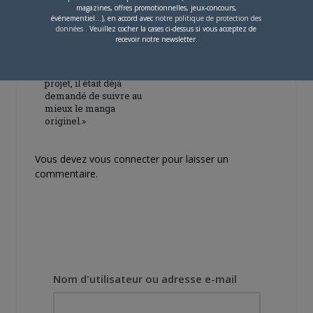
magazines, offres promotionnelles, jeux-concours,
événementiel...), en accord avec
notre politique de protection des
données
. Veuillez cocher la cases ci-dessus si vous acceptez de
4 JUILLET 2026
0
recevoir notre newsletter.
[Entretien] Mokochan : «
Lors des prémices du
projet, il était déjà
demandé de suivre au
mieux le manga
originel.»
Vous devez
vous connecter
pour laisser un
commentaire.
Nom d'utilisateur ou adresse e-mail