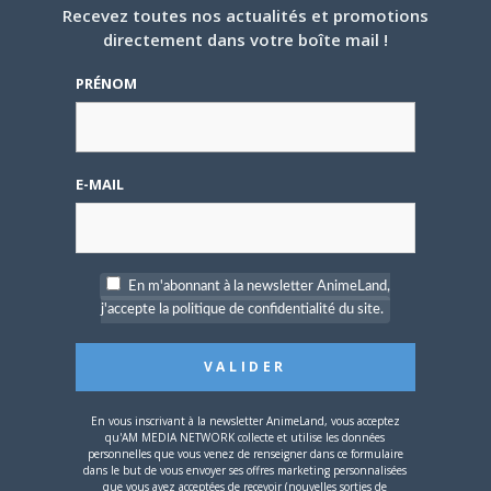
Recevez toutes nos actualités et promotions
directement dans votre boîte mail !
5 AOÛT 2026
0
PRÉNOM
L’AnimeLand Hors-Série
– Spécial Posters est
disponible !
E-MAIL
En m'abonnant à la newsletter AnimeLand,
j'accepte la politique de confidentialité du site.
4 AOÛT 2026
0
Une nouvelle série TV
Digimon en préparation
pour 2027
En vous inscrivant à la newsletter AnimeLand, vous acceptez
qu'AM MEDIA NETWORK collecte et utilise les données
personnelles que vous venez de renseigner dans ce formulaire
dans le but de vous envoyer ses offres marketing personnalisées
que vous avez acceptées de recevoir (nouvelles sorties de