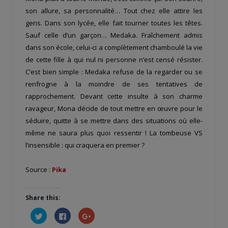
son allure, sa personnalité… Tout chez elle attire les
gens. Dans son lycée, elle fait tourner toutes les têtes.
Sauf celle d’un garçon… Medaka. Fraîchement admis
dans son école, celui-ci a complètement chamboulé la vie
de cette fille à qui nul ni personne n’est censé résister.
C’est bien simple : Medaka refuse de la regarder ou se
renfrogne à la moindre de ses tentatives de
rapprochement. Devant cette insulte à son charme
ravageur, Mona décide de tout mettre en œuvre pour le
séduire, quitte à se mettre dans des situations où elle-
même ne saura plus quoi ressentir ! La tombeuse VS
l’insensible : qui craquera en premier ?
Source :
Pika
Share this:
Cliquez
Cliquez
Cliquez
pour
pour
pour
partager
partager
partager