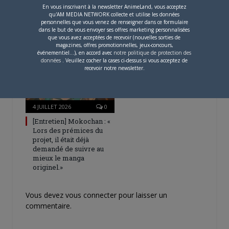
En vous inscrivant à la newsletter AnimeLand, vous acceptez
Une nouvelle série TV
qu'AM MEDIA NETWORK collecte et utilise les données
Digimon en préparation
personnelles que vous venez de renseigner dans ce formulaire
pour 2027
dans le but de vous envoyer ses offres marketing personnalisées
que vous avez acceptées de recevoir (nouvelles sorties de
magazines, offres promotionnelles, jeux-concours,
événementiel...), en accord avec
notre politique de protection des
données
. Veuillez cocher la cases ci-dessus si vous acceptez de
recevoir notre newsletter.
4 JUILLET 2026
0
[Entretien] Mokochan : «
Lors des prémices du
projet, il était déjà
demandé de suivre au
mieux le manga
originel.»
Vous devez
vous connecter
pour laisser un
commentaire.