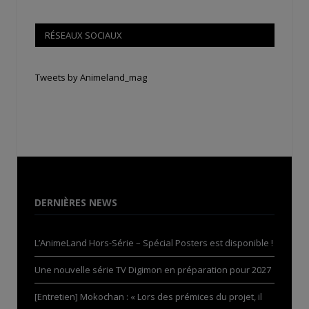
RÉSEAUX SOCIAUX
Tweets by Animeland_mag
DERNIÈRES NEWS
L’AnimeLand Hors-Série – Spécial Posters est disponible !
Une nouvelle série TV Digimon en préparation pour 2027
[Entretien] Mokochan : « Lors des prémices du projet, il