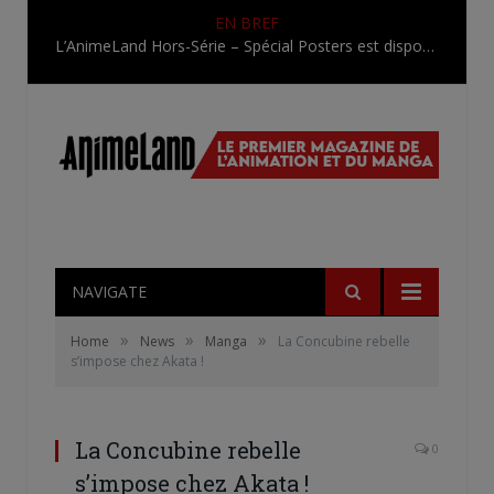
EN BREF
L’AnimeLand Hors-Série – Spécial Posters est disponible !
NAVIGATE
»
»
»
Home
News
Manga
La Concubine rebelle
s’impose chez Akata !
La Concubine rebelle
0
s’impose chez Akata !