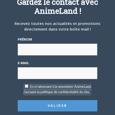
Gardez le contact avec
Dans l'espoir de pouvoir parler du
prochain volume de Nana dans
AnimeLand !
Animeland un jour...
Recevez toutes nos actualités et promotions
ARTICLES LIÉS
directement dans votre boîte mail !
PRÉNOM
5 AOÛT 2026
0
E-MAIL
L’AnimeLand Hors-Série
– Spécial Posters est
disponible !
En m'abonnant à la newsletter AnimeLand,
j'accepte la politique de confidentialité du site.
4 AOÛT 2026
0