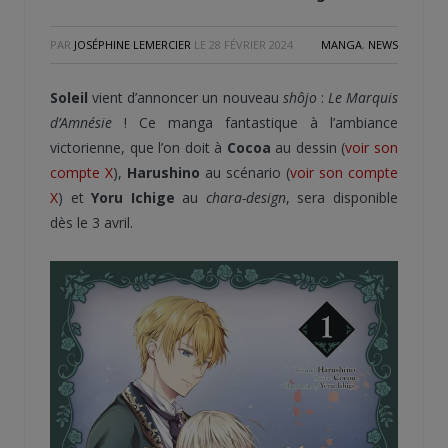
PAR
JOSÉPHINE LEMERCIER
LE
28 FÉVRIER 2024
MANGA
,
NEWS
Soleil
vient d’annoncer un nouveau
shôjo
:
Le Marquis
d’Amnésie
! Ce manga fantastique à l’ambiance
victorienne, que l’on doit à
Cocoa
au dessin (
voir son
compte X
),
Harushino
au scénario (
voir son compte
X
) et
Yoru Ichige
au
chara-design
, sera disponible
dès le 3 avril.