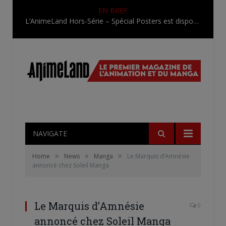
EN BREF
L’AnimeLand Hors-Série – Spécial Posters est disponible !
NAVIGATE
»
»
»
Home
News
Manga
Le Marquis d’Amnésie
annoncé chez Soleil Manga
Le Marquis d’Amnésie
0
annoncé chez Soleil Manga