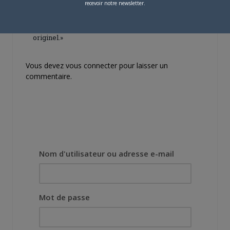
Lors des prémices du
recevoir notre newsletter.
projet, il était déjà
demandé de suivre au
mieux le manga
originel.»
Vous devez
vous connecter
pour laisser un
commentaire.
Nom d'utilisateur ou adresse e-mail
Mot de passe