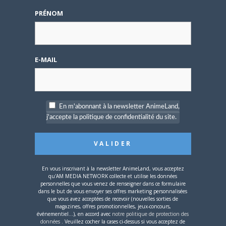
L’AnimeLand Hors-Série
– Spécial Posters est
PRÉNOM
disponible !
E-MAIL
4 AOÛT 2026
0
En m'abonnant à la newsletter AnimeLand,
Une nouvelle série TV
j'accepte la politique de confidentialité du site.
Digimon en préparation
pour 2027
En vous inscrivant à la newsletter AnimeLand, vous acceptez
qu'AM MEDIA NETWORK collecte et utilise les données
personnelles que vous venez de renseigner dans ce formulaire
dans le but de vous envoyer ses offres marketing personnalisées
que vous avez acceptées de recevoir (nouvelles sorties de
4 JUILLET 2026
0
magazines, offres promotionnelles, jeux-concours,
événementiel...), en accord avec
notre politique de protection des
[Entretien] Mokochan : «
données
. Veuillez cocher la cases ci-dessus si vous acceptez de