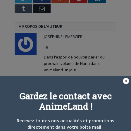
Tumblr
Email
A PROPOS DE L'AUTEUR
JOSÉPHINE LEMERCIER
Site
web
Dans l'espoir de pouvoir parler du
prochain volume de Nana dans
Animeland un jour...
ARTICLES LIÉS
Gardez le contact avec
AnimeLand !
Recevez toutes nos actualités et promotions
5 AOÛT 2026
0
directement dans votre boîte mail !