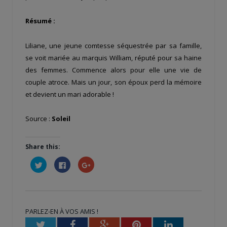
Résumé :
Liliane, une jeune comtesse séquestrée par sa famille,
se voit mariée au marquis William, réputé pour sa haine
des femmes. Commence alors pour elle une vie de
couple atroce. Mais un jour, son époux perd la mémoire
et devient un mari adorable !
Source :
Soleil
Share this:
Cliquez
Cliquez
Cliquez
pour
pour
pour
partager
partager
partager
sur
sur
sur
Twitter(ouvre
Facebook(ouvre
Google+
dans
dans
(ouvre
une
une
dans
nouvelle
nouvelle
une
PARLEZ-EN À VOS AMIS !
fenêtre)
fenêtre)
nouvelle
fenêtre)
Twitter
Facebook
Google+
Pinterest
LinkedIn