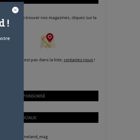
our savoir où trouver nos magazines, cliquez sur la
 !
arte !
votre
i votre ville n'est pas dans la liste,
contactez-nous
!
CONTENU SPONSORISÉ
RÉSEAUX SOCIAUX
weets by Animeland_mag