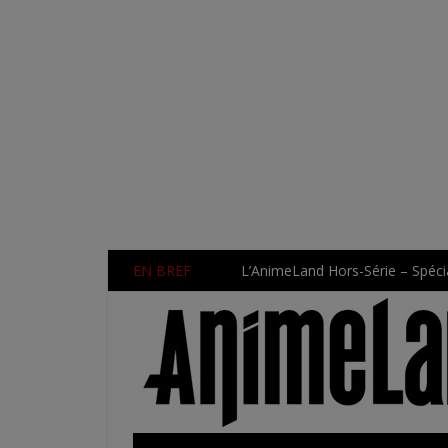
EN BREF
L’AnimeLand Hors-Série – Spécia