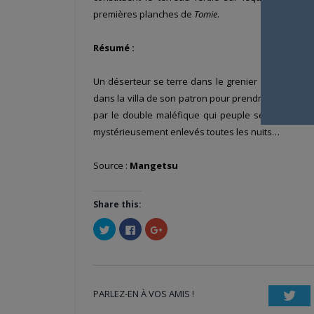
premières planches de
Tomie
.
Résumé :
Un déserteur se terre dans le grenier d’une famille
dans la villa de son patron pour prendre part à un h
par le double maléfique qui peuple ses cauchemar
mystérieusement enlevés toutes les nuits…
Source :
Mangetsu
Share this:
Cliquez
Cliquez
Cliquez
pour
pour
pour
partager
partager
partager
sur
sur
sur
Twitter(ouvre
Facebook(ouvre
Google+
dans
dans
(ouvre
une
une
dans
nouvelle
nouvelle
une
PARLEZ-EN À VOS AMIS !
fenêtre)
fenêtre)
nouvelle
Twi
fenêtre)