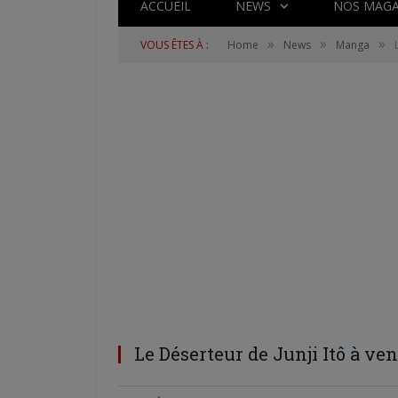
ACCUEIL
NEWS
NOS MAGA
»
»
»
VOUS ÊTES À :
Home
News
Manga
Le Déserteur de Junji Itô à v