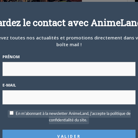
P
ardez le contact avec AnimeLand
c
vez toutes nos actualités et promotions directement dans 
boîte mail !
PRÉNOM
S
E-MAIL
En m'abonnant à la newsletter AnimeLand, j'accepte la politique de
confidentialité du site.
91, les douze nouvelles qui composent l’ouvrage
Le Déserteur
T
r se construira au début de sa carrière, quatre ans après les