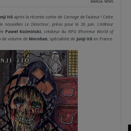
MANGA
,
NEWS
unji Itô
après la récente sortie de
Carnage
de l’auteur ! Cette
e nouvelles
Le Déserteur
, prévu pour le 26 juin. L’éditeur
née
Paweł Koźmiński
, créateur du RPG d’horreur
World of
in de volume de
Morolian
, spécialiste de
Junji Itô
en France.