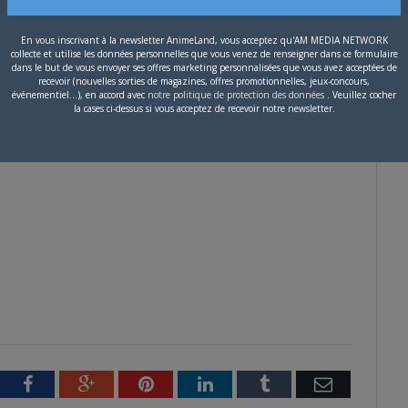
En vous inscrivant à la newsletter AnimeLand, vous acceptez qu'AM MEDIA NETWORK
collecte et utilise les données personnelles que vous venez de renseigner dans ce formulaire
dans le but de vous envoyer ses offres marketing personnalisées que vous avez acceptées de
recevoir (nouvelles sorties de magazines, offres promotionnelles, jeux-concours,
événementiel...), en accord avec
notre politique de protection des données
. Veuillez cocher
 qui lui cache une terrible vérité, une jeune secrétaire se rend
la cases ci-dessus si vous acceptez de recevoir notre newsletter.
orrible festin, un écrivain débutant craint de se faire remplacer
s, des centaines de nourrissons à travers tout le pays sont
tter
Facebook
Google+
Pinterest
LinkedIn
Tumblr
Email