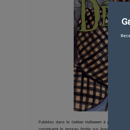
G
Rece
Publiées dans le
Gekkan Halloween
à partir de 19
constituent le terreau fertile sur lequel l’auteu