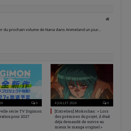
Site
web
ler du prochain volume de Nana dans Animeland un jour...
26
0
4 JUILLET 2026
0
elle série TV Digimon
[Entretien] Mokochan : « Lors
ration pour 2027
des prémices du projet, il était
déjà demandé de suivre au
mieux le manga originel.»