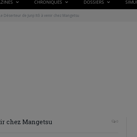
ZINES
CHRONIQUES
DOSSIERS
SIMU
Le Déserteur de Junji Itô à venir chez Mangetsu
enir chez Mangetsu
0