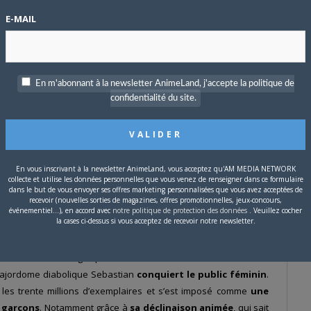
t
Mitsuru Adachi
comme
E-MAIL
édia. En particulier pour
jeune au plus âgé, peut
s. Paradoxalement, c’est
 qu’elle fait ses débuts
En m'abonnant à la newsletter AnimeLand, j'accepte la politique de
licon, centré sur l’attrait
confidentialité du site.
 premiers récits érotiques
2005… année qui la voit
re en effet les pages de
de vampires dans le Tokyo
En vous inscrivant à la newsletter AnimeLand, vous acceptez qu'AM MEDIA NETWORK
ne éditoriale mixte du
collecte et utilise les données personnelles que vous venez de renseigner dans ce formulaire
elle d’étrenner un nouveau
dans le but de vous envoyer ses offres marketing personnalisées que vous avez acceptées de
recevoir (nouvelles sorties de magazines, offres promotionnelles, jeux-concours,
nnaîtra enfin le succès dès
événementiel...), en accord avec
notre politique de protection des données
. Veuillez cocher
la cases ci-dessus si vous acceptez de recevoir notre newsletter.
torienne de ce manga qui se teinte de
shotacon
dans la relation
majordome diabolique Sebastian
conquiert le public féminin
.
t les trente millions d’exemplaires et s’est imposé comme
une
s garçons
. Notamment grâce à
sa déclinaison animée
, qui sait