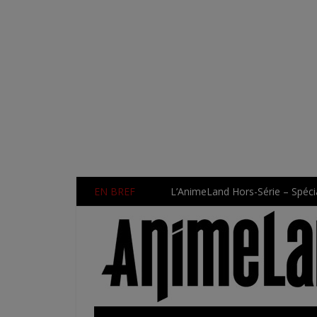
EN BREF
L’AnimeLand Hors-Série – Spécia