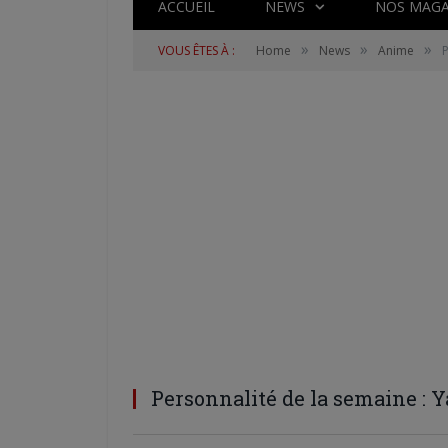
ACCUEIL
NEWS
NOS MAGA
»
»
»
VOUS ÊTES À :
Home
News
Anime
P
Personnalité de la semaine : 