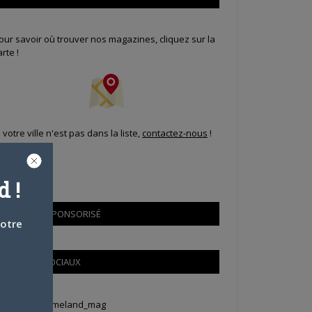
our savoir où trouver nos magazines, cliquez sur la
arte !
i votre ville n'est pas dans la liste,
contactez-nous
!
 !
CONTENU SPONSORISÉ
votre
RÉSEAUX SOCIAUX
weets by Animeland_mag