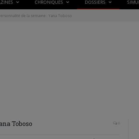
ZINES
CHRONIQUES
DOSSIERS
SIMU
ersonnalité de la semaine : Yana Toboso
Yana Toboso
0