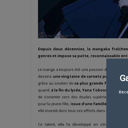
Depuis deux décennies, la mangaka fraîchem
genres et impose sa patte, reconnaissable entr
Le manga a toujours été une passion dévorante pour
G
dessins
une vingtaine de carnets par année
! S
grâce au soutien de
sa plus grande fan, sa gra
quand,
à la fin du lycée, Yana Toboso démarche
Rece
de s’orienter vers des études supérieures comme
pour la jeune fille,
issue d’une famille extrême
elle investit donc tous ses efforts dans le seul talen
Ce talent, elle l’a développé en s’inspirant d