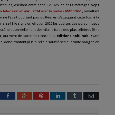
istiques, oscillant entre série TV, OAV et longs métrages.
Sept
 la télévision en
avril 2024
avec la partie
Public School
, remettant
 ne l’avait pourtant pas quittée, en s’attaquant cette fois
à la
onaise
! Elle signe en effet en 2020 les designs des personnages
 scène essentiellement des vilains issus des plus célèbres films
a
, qui vient de sortir en France aux
éditions nobi-nobi !
Une
, donc, d’autant plus qu’elle a soufflé ses quarante bougies en
tter
Facebook
Google+
Pinterest
LinkedIn
Tumblr
Email