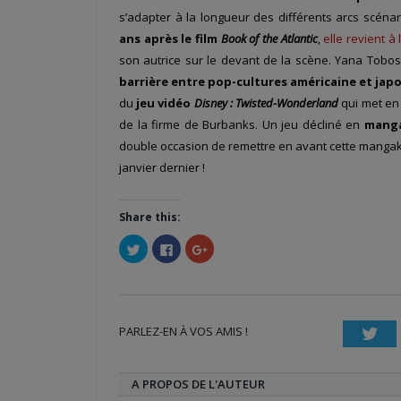
s’adapter à la longueur des différents arcs scénar
ans après le film
Book of the Atlantic
,
elle revient à
son autrice sur le devant de la scène. Yana Toboso
barrière entre pop-cultures américaine et jap
du
jeu vidéo
Disney : Twisted-Wonderland
qui met en
de la firme de Burbanks. Un jeu décliné en
mang
double occasion de remettre en avant cette mangaka
janvier dernier !
Share this:
Cliquez
Cliquez
Cliquez
pour
pour
pour
partager
partager
partager
sur
sur
sur
Twitter(ouvre
Facebook(ouvre
Google+
dans
dans
(ouvre
une
une
dans
nouvelle
nouvelle
une
PARLEZ-EN À VOS AMIS !
fenêtre)
fenêtre)
nouvelle
Twi
fenêtre)
A PROPOS DE L'AUTEUR