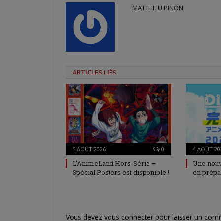
MATTHIEU PINON
ARTICLES LIÉS
5 AOÛT 2026
0
4 AOÛT 20
L’AnimeLand Hors-Série –
Une nouv
Spécial Posters est disponible !
en prépa
Vous devez
vous connecter
pour laisser un com