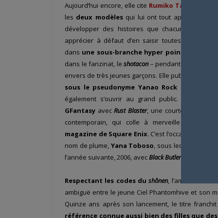
Aujourd’hui encore, elle cite
Rumiko Takahashi
e
les
deux modèles
qui lui ont tout appris de ce m
développer des histoires que chacun, du plus 
apprécier à défaut d’en saisir toutes les nuance
dans
une sous-branche hyper pointue
du manga
dans le fanzinat, le
shotacon
– pendant masculin du lo
envers de très jeunes garçons. Elle publie ainsi ses
sous le pseudonyme Yanao Rock
à partir de 
également s’ouvrir au grand public. Elle intèg
GFantasy
avec
Rust Blaster
, une courte histoire 
contemporain, qui colle à merveille à
la lig
magazine de Square Enix
. C’est l’occasion pour 
nom de plume,
Yana Toboso
, sous lequel elle co
l’année suivante, 2006, avec
Black Butler
.
Respectant les codes du
shônen
, l’ambiance vic
ambiguë entre le jeune Ciel Phantomhive et son 
Quinze ans après son lancement, le titre franchi
référence connue aussi bien des filles que de