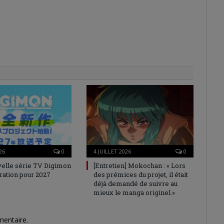
26
0
4 JUILLET 2026
0
elle série TV Digimon
[Entretien] Mokochan : « Lors
ration pour 2027
des prémices du projet, il était
déjà demandé de suivre au
mieux le manga originel.»
mentaire.