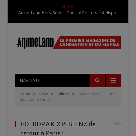
EN BREF
L’AnimeLand Hors-Série – Spécial Posters est disponible !
NAVIGATE
»
»
»
Home
News
Culture
GOLDORAK XPERIENZ
de retour à Paris !
GOLDORAK XPERIENZ de
0
retour à Paris !