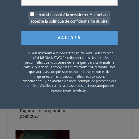
En m'abonnant à la newsletter AnimeLand,
j'accepte la politique de confidentialité du site.
5 AOÛT 2026
0
L’AnimeLand Hors-Série
– Spécial Posters est
disponible !
En vous inscrivant à la newsletter AnimeLand, vous acceptez
qu'AM MEDIA NETWORK collecte et utilise les données
personnelles que vous venez de renseigner dans ce formulaire
dans le but de vous envoyer ses offres marketing personnalisées
que vous avez acceptées de recevoir (nouvelles sorties de
magazines, offres promotionnelles, jeux-concours,
événementiel...), en accord avec
notre politique de protection des
données
. Veuillez cocher la cases ci-dessus si vous acceptez de
recevoir notre newsletter.
4 AOÛT 2026
0
Une nouvelle série TV
Digimon en préparation
pour 2027