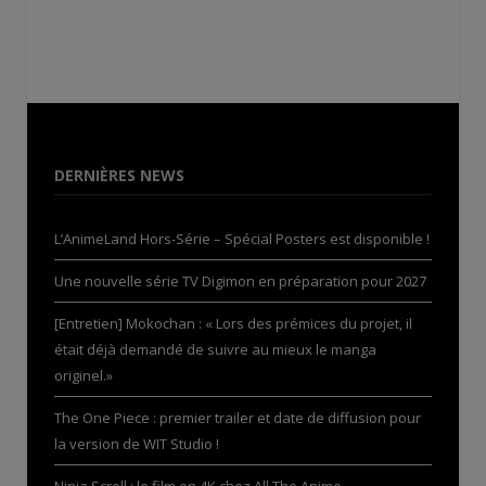
DERNIÈRES NEWS
L’AnimeLand Hors-Série – Spécial Posters est disponible !
Une nouvelle série TV Digimon en préparation pour 2027
[Entretien] Mokochan : « Lors des prémices du projet, il
était déjà demandé de suivre au mieux le manga
originel.»
The One Piece : premier trailer et date de diffusion pour
la version de WIT Studio !
Ninja Scroll : le film en 4K chez All The Anime