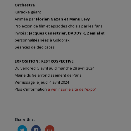
Orchestra
Karaoké géant
Animée par
Florian Gazan et Manu Levy
Projection de film et épisodes choisis par les fans
Invités :
Jacques Canestrier, DADDY K, Zemial
et
personnalités liées à Goldorak
Séances de dédicaces
EXPOSITION : RESTROSPECTIVE
Du vendredi 5 avril au dimanche 28 avril 2024
Mairie du 9
e
arrondissement de Paris
Vernissage le jeudi 4 avril 2024
Plus d’information
à venir sur le site de l’expo’
.
Share this:
Cliquez
Cliquez
Cliquez