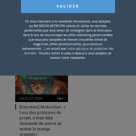
En vous inscrivant à la newsletter AnimeLand, vous acceptez
qu'AM MEDIA NETWORK collecte et utilise les données
personnelles que vous venez de renseigner dans ce formulaire
4 AOÛT 2026
0
dans le but de vous envoyer ses offres marketing personnalisées
que vous avez acceptées de recevoir (nouvelles sorties de
Une nouvelle série TV
magazines, offres promotionnelles, jeux-concours,
Digimon en préparation
événementiel...), en accord avec
notre politique de protection des
pour 2027
données
. Veuillez cocher la cases ci-dessus si vous acceptez de
recevoir notre newsletter.
4 JUILLET 2026
0
[Entretien] Mokochan : «
Lors des prémices du
projet, il était déjà
demandé de suivre au
mieux le manga
originel.»