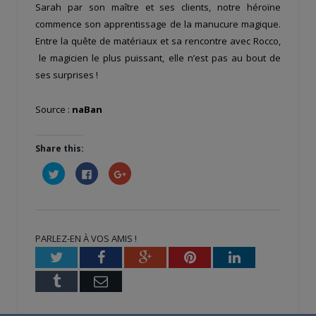
Sarah par son maître et ses clients, notre héroïne
commence son apprentissage de la manucure magique.
Entre la quête de matériaux et sa rencontre avec Rocco,
le magicien le plus puissant, elle n’est pas au bout de
ses surprises !
Source :
naBan
Share this:
Cliquez
Cliquez
Cliquez
pour
pour
pour
partager
partager
partager
sur
sur
sur
Twitter(ouvre
Facebook(ouvre
Google+
dans
dans
(ouvre
une
une
dans
nouvelle
nouvelle
une
PARLEZ-EN À VOS AMIS !
fenêtre)
fenêtre)
nouvelle
fenêtre)
Twitter
Facebook
Google+
Pinterest
LinkedIn
Tumblr
Email