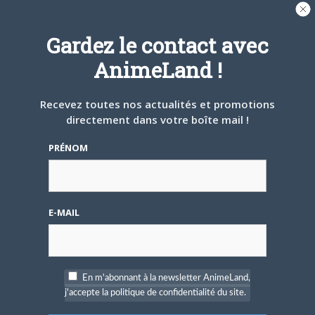
A PROPOS DE L'AUTEUR
JOSÉPHINE LEMERCIER
Gardez le contact avec
Site
AnimeLand !
web
Dans l'espoir de pouvoir parler du
prochain volume de Nana dans
Recevez toutes nos actualités et promotions
Animeland un jour...
directement dans votre boîte mail !
PRÉNOM
ARTICLES LIÉS
E-MAIL
5 AOÛT 2026
0
L’AnimeLand Hors-Série
– Spécial Posters est
En m'abonnant à la newsletter AnimeLand,
disponible !
j'accepte la politique de confidentialité du site.