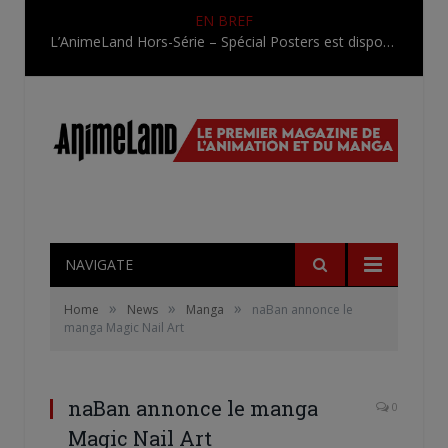
EN BREF
L’AnimeLand Hors-Série – Spécial Posters est disponible !
NAVIGATE
»
»
»
Home
News
Manga
naBan annonce le
manga Magic Nail Art
naBan annonce le manga
0
Magic Nail Art