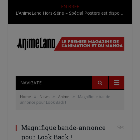
EN BREF
L’AnimeLand Hors-Série – Spécial Posters est disponible !
NAVIGATE
»
»
»
Home
News
Anime
Magnifique bande-
annonce pour Look Back !
Magnifique bande-annonce
0
pour Look Back !