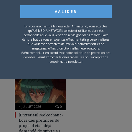
En vous inscrivant à la newsletter AnimeLand, vous acceptez
qu'AM MEDIA NETWORK collecte et utilise les données
personnelles que vous venez de renseigner dans ce formulaire
dans le but de vous envoyer ses offres marketing personnalisées
4 AOÛT 2026
0
que vous avez acceptées de recevoir (nouvelles sorties de
magazines, offres promotionnelles, jeux-concours,
Une nouvelle série TV
événementiel...), en accord avec
notre politique de protection des
Digimon en préparation
données
. Veuillez cocher la cases ci-dessus si vous acceptez de
recevoir notre newsletter.
pour 2027
4 JUILLET 2026
0
[Entretien] Mokochan : «
Lors des prémices du
projet, il était déjà
demandé de suivre au