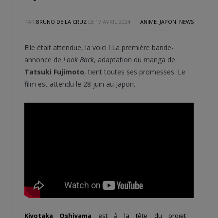
PAR
BRUNO DE LA CRUZ
LE
17 AVRIL 2024
ANIME
,
JAPON
,
NEWS
Elle était attendue, la voici ! La première bande-
annonce de
Look Back
, adaptation du manga de
Tatsuki Fujimoto
, tient toutes ses promesses. Le
film est attendu le 28 juin au Japon.
Kiyotaka Oshiyama
est à la tête du projet :