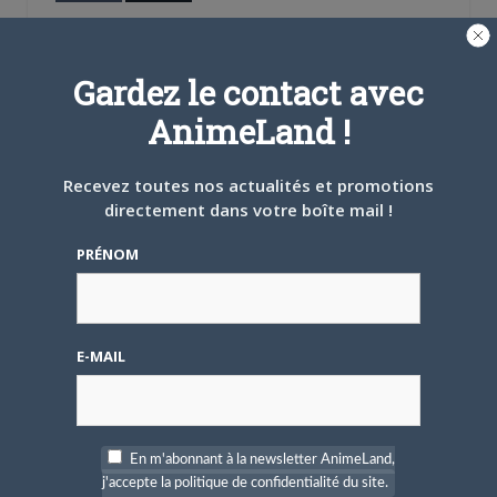
A PROPOS DE L'AUTEUR
Gardez le contact avec
BRUNO DE LA CRUZ
AnimeLand !
Défendre les couleurs d'AnimeLand était
un rêve. Il ne me reste plus qu'à
Recevez toutes nos actualités et promotions
rencontrer Hiroaki Samura et je pourrai
directement dans votre boîte mail !
partir tranquille.
PRÉNOM
ARTICLES LIÉS
E-MAIL
5 AOÛT 2026
0
L’AnimeLand Hors-Série
En m'abonnant à la newsletter AnimeLand,
– Spécial Posters est
j'accepte la politique de confidentialité du site.
disponible !