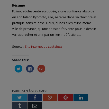
Résumé :
Fujino, adolescente surdouée, a une confiance absolue
en son talent. Kyômoto, elle, se terre dans sa chambre et
pratique sans relâche. Deux jeunes filles d’une même
ville de province, qu’une passion fervente pour le dessin
va rapprocher et unir par un lien indéfectible…
Source :
Site internet de
Look Back
Share this:
Cliquez
Cliquez
Cliquez
pour
pour
pour
partager
partager
partager
sur
sur
sur
Twitter(ouvre
Facebook(ouvre
Google+
dans
dans
(ouvre
une
une
dans
nouvelle
nouvelle
une
PARLEZ-EN À VOS AMIS !
fenêtre)
fenêtre)
nouvelle
fenêtre)
Twitter
Facebook
Google+
Pinterest
LinkedIn
Tumblr
Email