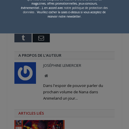
sur
sur
sur
magazines, offres promotionnelles, jeux-concours,
Twitter(ouvre
Facebook(ouvre
Google+
événementiel...), en accord avec
notre politique de protection des
dans
dans
(ouvre
données
. Veuillez cocher la cases ci-dessus si vous acceptez de
une
une
dans
recevoir notre newsletter.
nouvelle
nouvelle
une
PARLEZ-EN À VOS AMIS !
fenêtre)
fenêtre)
nouvelle
fenêtre)
Twitter
Facebook
Google+
Pinterest
LinkedIn
Tumblr
Email
A PROPOS DE L'AUTEUR
JOSÉPHINE LEMERCIER
Site
web
Dans l'espoir de pouvoir parler du
prochain volume de Nana dans
Animeland un jour...
ARTICLES LIÉS