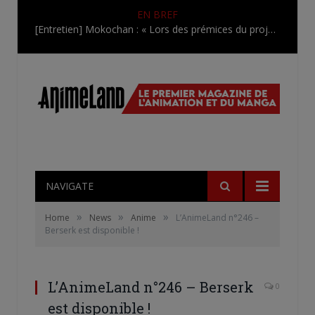
EN BREF
[Entretien] Mokochan : « Lors des prémices du projet, il était déjà demandé de suivre au mieux le manga originel.»
NAVIGATE
»
»
»
Home
News
Anime
L’AnimeLand n°246 –
Berserk est disponible !
L’AnimeLand n°246 – Berserk
0
est disponible !