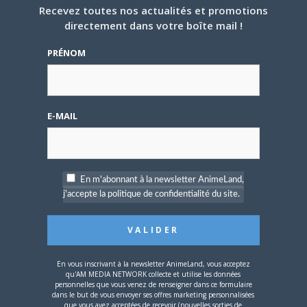
Recevez toutes nos actualités et promotions
directement dans votre boîte mail !
PRÉNOM
E-MAIL
On espère vous retrouver nombreux pour soutenir cette
nouvelle formule ! En qualité de magazine indépendant,
En m'abonnant à la newsletter AnimeLand,
j'accepte la politique de confidentialité du site.
AnimeLand
ne pourra continuer sans vous. Vous pouvez
retrouver le numéro chez tous vos kiosquiers, libraires
dès maintenant
!
En vous inscrivant à la newsletter AnimeLand, vous acceptez
Share this:
qu'AM MEDIA NETWORK collecte et utilise les données
personnelles que vous venez de renseigner dans ce formulaire
Cliquez
Cliquez
Cliquez
dans le but de vous envoyer ses offres marketing personnalisées
pour
pour
pour
que vous avez acceptées de recevoir (nouvelles sorties de
partager
partager
partager