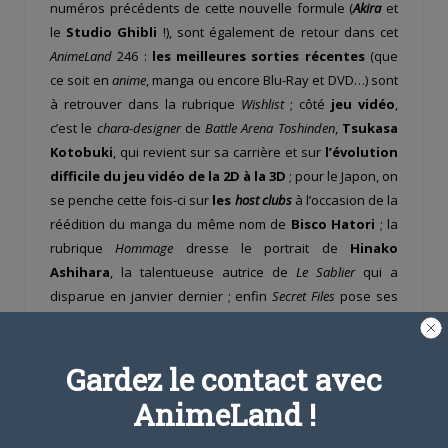
numéros précédents de cette nouvelle formule (
Akira
et
le
Studio Ghibli
!), sont également de retour dans cet
AnimeLand
246 :
les meilleures sorties récentes
(que
ce soit en
anime
, manga ou encore Blu-Ray et DVD…) sont
à retrouver dans la rubrique
Wishlist
; côté
jeu vidéo
,
c’est le
chara-designer
de
Battle Arena Toshinden
,
Tsukasa
Kotobuki
, qui revient sur sa carrière et sur
l’évolution
difficile du jeu vidéo de la 2D à la 3D
; pour le Japon, on
se penche cette fois-ci sur
les
host clubs
à l’occasion de la
réédition du manga du même nom de
Bisco Hatori
; la
rubrique
Hommage
dresse le portrait de
Hinako
Ashihara
, la talentueuse autrice de
Le Sablier
qui a
disparue en janvier dernier ; enfin
Secret Files
pose ses
valises en 2017 et revient sur
la création d’univers à
travers l’exemple de
Violet Evergarden
… Que de belles
choses à découvrir dans ce nouveau numéro !
Gardez le contact avec
AnimeLand !