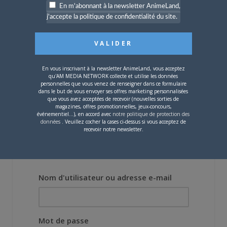
4 JUILLET 2026
0
En m'abonnant à la newsletter AnimeLand,
[Entretien] Mokochan : «
j'accepte la politique de confidentialité du site.
Lors des prémices du
projet, il était déjà
demandé de suivre au
mieux le manga
originel.»
En vous inscrivant à la newsletter AnimeLand, vous acceptez
qu'AM MEDIA NETWORK collecte et utilise les données
personnelles que vous venez de renseigner dans ce formulaire
Vous devez
vous connecter
pour laisser un
dans le but de vous envoyer ses offres marketing personnalisées
que vous avez acceptées de recevoir (nouvelles sorties de
commentaire.
magazines, offres promotionnelles, jeux-concours,
événementiel...), en accord avec
notre politique de protection des
données
. Veuillez cocher la cases ci-dessus si vous acceptez de
recevoir notre newsletter.
Nom d'utilisateur ou adresse e-mail
Mot de passe