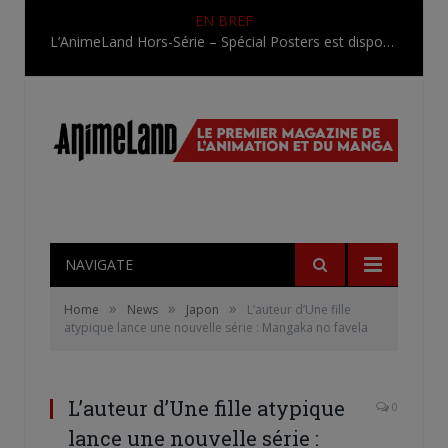
EN BREF
L’AnimeLand Hors-Série – Spécial Posters est disponible !
NAVIGATE
»
»
»
Home
News
Japon
L’auteur d’Une fille
atypique lance une nouvelle série : Mangaka no favela
L’auteur d’Une fille atypique
0
lance une nouvelle série :