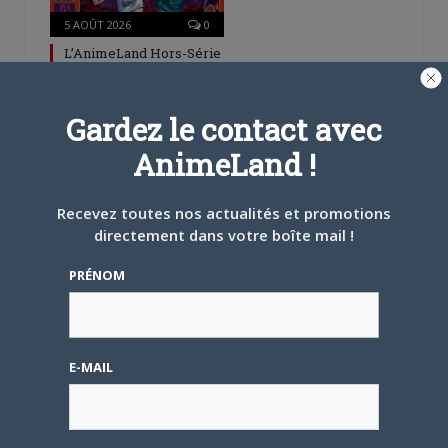
5 AOÛT 2026
0
L’AnimeLand Hors-Série
– Spécial Posters est
disponible !
Gardez le contact avec
AnimeLand !
Recevez toutes nos actualités et promotions
directement dans votre boîte mail !
4 AOÛT 2026
0
Une nouvelle série TV
PRÉNOM
Digimon en préparation
pour 2027
E-MAIL