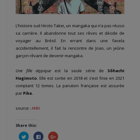
L’histoire suit Hiroto Takei, un mangaka qui n’a pas réussi
sa carrière. Il abandonne tout ses rêves et décide de
voyager au Brésil. En errant dans une favela
accidentellement, il fait la rencontre de Joao, un jeûne
garçon rêvant de devenir mangaka.
Une fille atypique
est la seule série de
Sôhachi
Hagimoto
. Elle est sortie en 2018 et s’est finie en 2021
comptant 12 tomes. La parution française est assurée
par
Pika.
source :
ANN
Share this:
Cliquez
Cliquez
Cliquez
pour
pour
pour