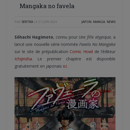
Mangaka no favela
PAR
SERTRA
LE
21 JUIN 2024
JAPON
,
MANGA
,
NEWS
Sôhachi Hagimoto
, connu pour
Une fille atypique,
a
lancé une nouvelle série nommée
Favela No Mangaka
sur le site de prépublication
Comic Howl
de l’éditeur
Ichijinsha
. Le premier chapitre est disponible
gratuitement en japonais
ici
.