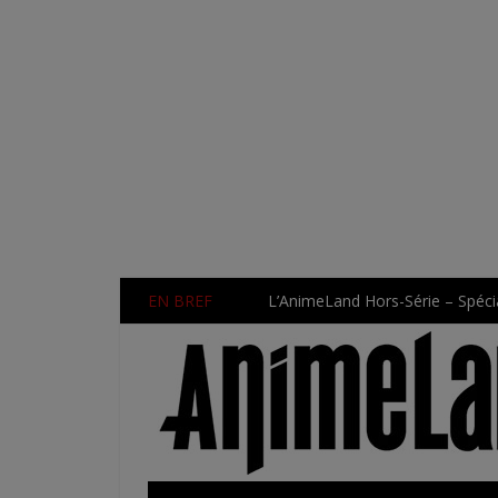
EN BREF
L’AnimeLand Hors-Série – Spécia