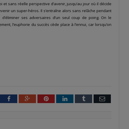
t sans réelle perspective d’avenir, jusqu’au jour où il décide
evenir un super-héros. Il s’entraîne alors sans relâche pendant
le d’éliminer ses adversaires d’un seul coup de poing. On le
t, l’euphorie du succès cède place à l’ennui, car lorsqu’on
tter
Facebook
Google+
Pinterest
LinkedIn
Tumblr
Email