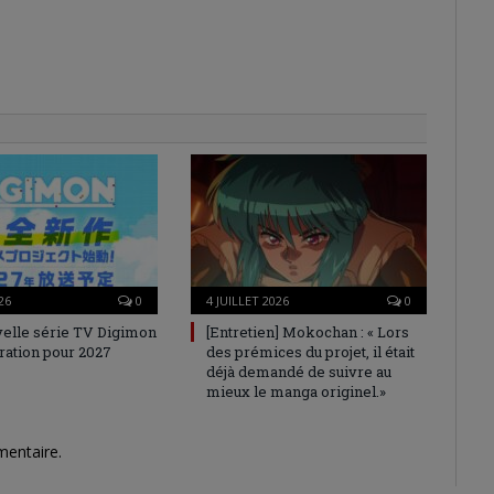
26
0
4 JUILLET 2026
0
elle série TV Digimon
[Entretien] Mokochan : « Lors
ration pour 2027
des prémices du projet, il était
déjà demandé de suivre au
mieux le manga originel.»
mentaire.