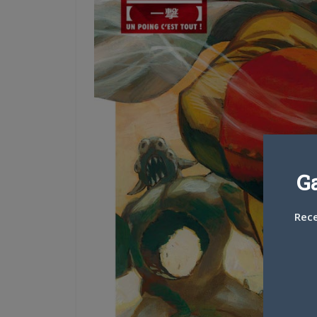
G
Rece