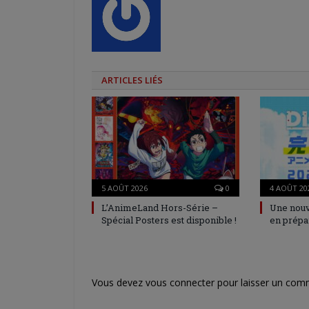
ARTICLES LIÉS
5 AOÛT 2026
0
4 AOÛT 20
L’AnimeLand Hors-Série –
Une nouv
Spécial Posters est disponible !
en prépa
Vous devez
vous connecter
pour laisser un com