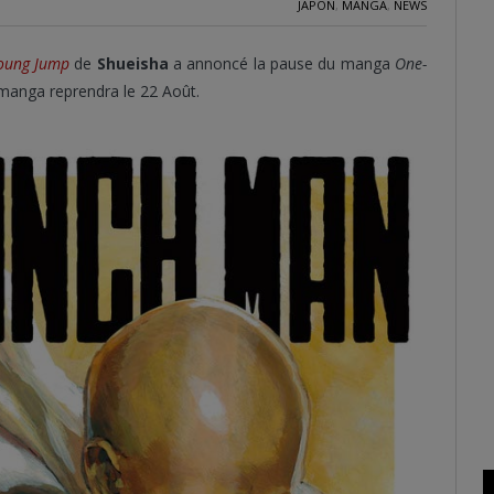
JAPON
,
MANGA
,
NEWS
oung Jump
de
Shueisha
a annoncé la pause du manga
One-
e manga reprendra le 22 Août.