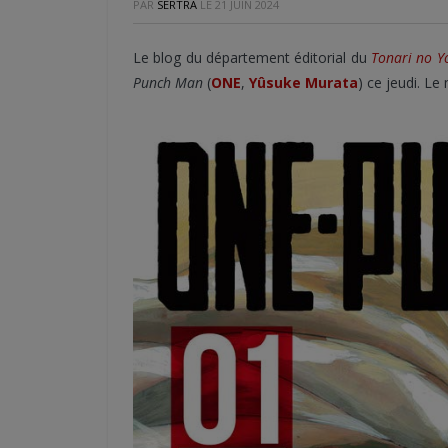
PAR
SERTRA
LE
21 JUIN 2024
Le blog du département éditorial du
Tonari no Y
Punch Man
(
ONE
,
Yûsuke Murata
) ce jeudi. L