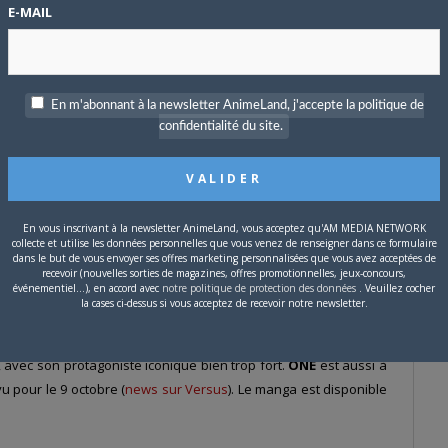
E-MAIL
En m'abonnant à la newsletter AnimeLand, j'accepte la politique de
confidentialité du site.
En vous inscrivant à la newsletter AnimeLand, vous acceptez qu'AM MEDIA NETWORK
collecte et utilise les données personnelles que vous venez de renseigner dans ce formulaire
dans le but de vous envoyer ses offres marketing personnalisées que vous avez acceptées de
recevoir (nouvelles sorties de magazines, offres promotionnelles, jeux-concours,
événementiel...), en accord avec
notre politique de protection des données
. Veuillez cocher
la cases ci-dessus si vous acceptez de recevoir notre newsletter.
2012 dans le magazine du
Tonari no Young Jump.
Cette série est
avec son protagoniste iconique bien trop fort.
ONE
est aussi à
u pour le 9 octobre (
news sur Versus
). Le manga est disponible