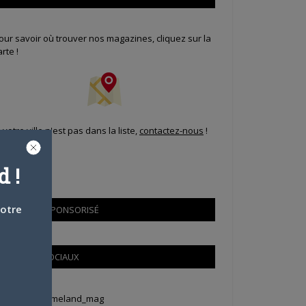
our savoir où trouver nos magazines, cliquez sur la
arte !
i votre ville n'est pas dans la liste,
contactez-nous
!
 !
votre
CONTENU SPONSORISÉ
RÉSEAUX SOCIAUX
weets by Animeland_mag