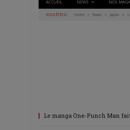
ACCUEIL
NEWS
NOS MAGA
»
»
»
VOUS ÊTES À :
Home
News
Japon
L
Le manga One-Punch Man fait