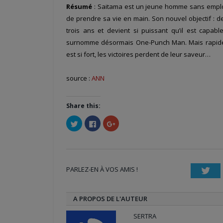
Résumé
: Saitama est un jeune homme sans emploi e
de prendre sa vie en main. Son nouvel objectif : d
trois ans et devient si puissant qu’il est capab
surnomme désormais One-Punch Man. Mais rapidemen
est si fort, les victoires perdent de leur saveur…
source :
ANN
Share this:
Cliquez
Cliquez
Cliquez
pour
pour
pour
partager
partager
partager
sur
sur
sur
Twitter(ouvre
Facebook(ouvre
Google+
dans
dans
(ouvre
une
une
dans
nouvelle
nouvelle
une
PARLEZ-EN À VOS AMIS !
fenêtre)
fenêtre)
nouvelle
Twi
fenêtre)
A PROPOS DE L'AUTEUR
SERTRA