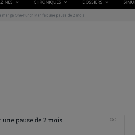
ZINES
CHRONIQUES
DOSSIERS
SIMU
e manga One-Punch Man fait une pause de 2 mois
 une pause de 2 mois
0