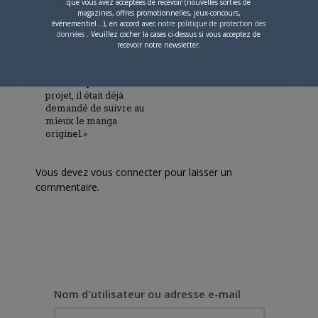
que vous avez acceptées de recevoir (nouvelles sorties de
magazines, offres promotionnelles, jeux-concours,
événementiel...), en accord avec
notre politique de protection des
données
. Veuillez cocher la cases ci-dessus si vous acceptez de
recevoir notre newsletter.
4 JUILLET 2026
0
[Entretien] Mokochan : «
Lors des prémices du
projet, il était déjà
demandé de suivre au
mieux le manga
originel.»
Vous devez
vous connecter
pour laisser un
commentaire.
Nom d'utilisateur ou adresse e-mail