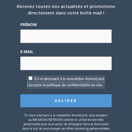
Recevez toutes nos actualités et promotions
directement dans votre boîte mail !
PRÉNOM
5 AOÛT 2026
0
L’AnimeLand Hors-Série
– Spécial Posters est
disponible !
E-MAIL
En m'abonnant à la newsletter AnimeLand,
j'accepte la politique de confidentialité du site.
4 AOÛT 2026
0
Une nouvelle série TV
Digimon en préparation
pour 2027
En vous inscrivant à la newsletter AnimeLand, vous acceptez
qu'AM MEDIA NETWORK collecte et utilise les données
personnelles que vous venez de renseigner dans ce formulaire
dans le but de vous envoyer ses offres marketing personnalisées