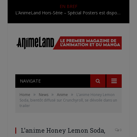
EN BREF
L’AnimeLand Hors-Série – Spécial Posters est disponible !
NAVIGATE
»
»
»
Home
News
Anime
L’anime Honey Lemon
Soda, bientôt diffusé sur Crunchyroll, se dévoile dans un
trailer
L’anime Honey Lemon Soda,
0