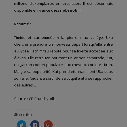
millions d’exemplaires en circulation. Il est désormais
disponible en France chez
nobi nobi !
.
Résumé :
Timide et surnommée « la pierre » au collège, Uka
cherche à prendre un nouveau départ lorsqu’elle entre
au lycée Hachimitsu réputé pour sa liberté accordée aux
élèves. Elle retrouve pourtant un ancien camarade, Kai,
un garçon cool et populaire aux cheveux couleur citron.
Malgré sa popularité, Kai prend étonnamment Uka sous
son aile, l’aidant à sortir de sa coquille et à se rapprocher
des autres…
Source : CP Crunchyroll
Share this:
Cliquez
Cliquez
Cliquez