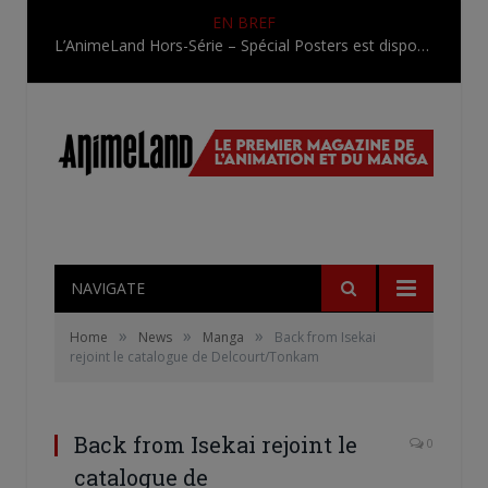
EN BREF
L’AnimeLand Hors-Série – Spécial Posters est disponible !
NAVIGATE
»
»
»
Home
News
Manga
Back from Isekai
rejoint le catalogue de Delcourt/Tonkam
Back from Isekai rejoint le
0
catalogue de