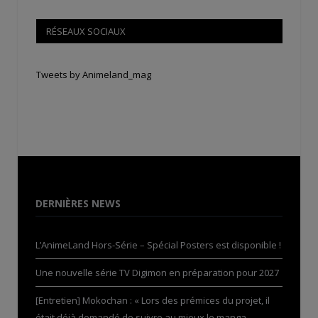
RÉSEAUX SOCIAUX
Tweets by Animeland_mag
DERNIÈRES NEWS
L’AnimeLand Hors-Série – Spécial Posters est disponible !
Une nouvelle série TV Digimon en préparation pour 2027
[Entretien] Mokochan : « Lors des prémices du projet, il
était déjà demandé de suivre au mieux le manga