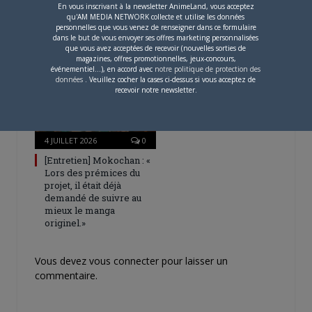
En vous inscrivant à la newsletter AnimeLand, vous acceptez
Une nouvelle série TV
qu'AM MEDIA NETWORK collecte et utilise les données
Digimon en préparation
personnelles que vous venez de renseigner dans ce formulaire
pour 2027
dans le but de vous envoyer ses offres marketing personnalisées
que vous avez acceptées de recevoir (nouvelles sorties de
magazines, offres promotionnelles, jeux-concours,
événementiel...), en accord avec
notre politique de protection des
données
. Veuillez cocher la cases ci-dessus si vous acceptez de
recevoir notre newsletter.
4 JUILLET 2026
0
[Entretien] Mokochan : «
Lors des prémices du
projet, il était déjà
demandé de suivre au
mieux le manga
originel.»
Vous devez
vous connecter
pour laisser un
commentaire.