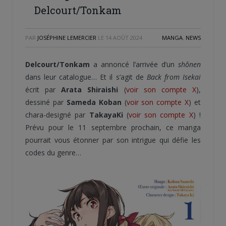
Delcourt/Tonkam
PAR
JOSÉPHINE LEMERCIER
LE
14 AOÛT 2024
MANGA
,
NEWS
Delcourt/Tonkam
a annoncé l’arrivée d’un
shônen
dans leur catalogue… Et il s’agit de
Back from Isekai
écrit par
Arata Shiraishi
(
voir son compte X
),
dessiné par
Sameda Koban
(
voir son compte X
) et
chara-designé par
TakayaKi
(
voir son compte X
) !
Prévu pour le 11 septembre prochain, ce manga
pourrait vous étonner par son intrigue qui défie les
codes du genre…