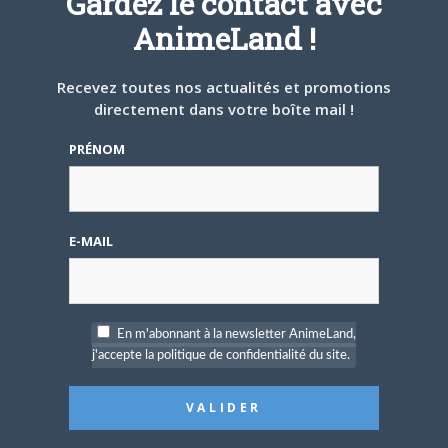
Gardez le contact avec
prochain volume de Nana dans
AnimeLand !
Animeland un jour...
Recevez toutes nos actualités et promotions
ARTICLES LIÉS
directement dans votre boîte mail !
PRÉNOM
5 AOÛT 2026
0
E-MAIL
L’AnimeLand Hors-Série
– Spécial Posters est
disponible !
En m'abonnant à la newsletter AnimeLand,
j'accepte la politique de confidentialité du site.
4 AOÛT 2026
0