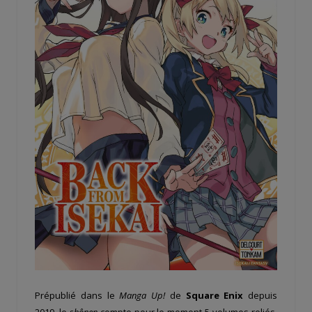
Prépublié dans le
Manga Up!
de
Square Enix
depuis
2019, le
shônen
compte pour le moment 5 volumes reliés.