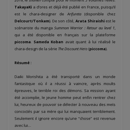
TakayaKi
a d’ores et déjà été publié en France, puisqu’il
est le chara-designer de
Arifureta
(disponible chez
Delcourt/Tonkam
). De son côté,
Arata Shiraishi
est le
scénariste du manga
Summon Warrior : Retour au level 1
,
qui a été disponible en français sur la plateforme
piccoma
.
Sameda Koban
avait quant à lui réalisé le
chara-design de la série
The Discount Hero
(
piccoma
).
Résumé :
Daiki Morishita a été transporté dans un monde
fantastique où il a réussi à vaincre, après moults
épreuves, le terrible roi des démons. Sa mission ayant
été accomplie, le jeune homme peut enfin rentrer chez
lui, heureux de pouvoir se délecter à nouveau des mets
concoctés par sa mère qui lui manquaient terriblement.
Seulement il ignore encore qu’une “chose” est revenue
avec lui…