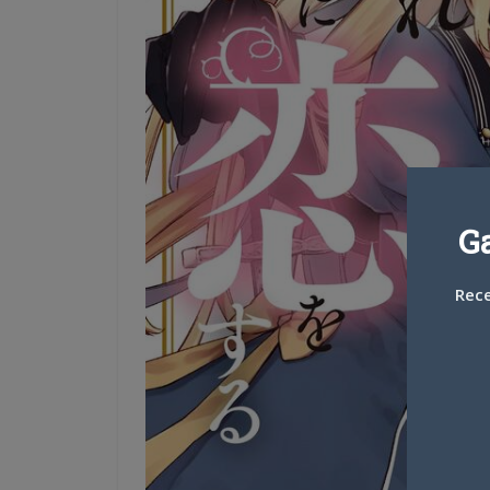
G
Rece