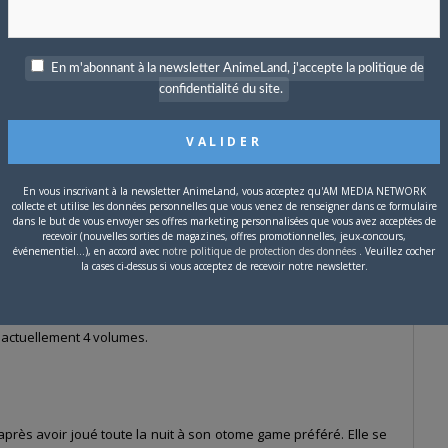
En m'abonnant à la newsletter AnimeLand, j'accepte la politique de
confidentialité du site.
En vous inscrivant à la newsletter AnimeLand, vous acceptez qu'AM MEDIA NETWORK
collecte et utilise les données personnelles que vous venez de renseigner dans ce formulaire
dans le but de vous envoyer ses offres marketing personnalisées que vous avez acceptées de
recevoir (nouvelles sorties de magazines, offres promotionnelles, jeux-concours,
événementiel...), en accord avec
notre politique de protection des données
. Veuillez cocher
la cases ci-dessus si vous acceptez de recevoir notre newsletter.
wa
depuis 2020,
The Second Chance of the Villainess
(ou
Akuyaku Reijô
 actuellement 4 volumes.
après avoir joué toute la nuit à son otome game préféré. Elle se