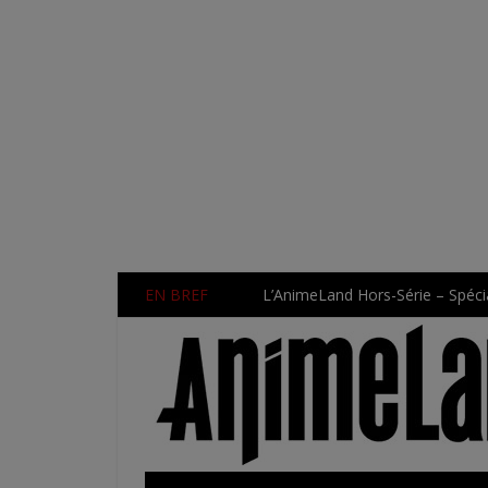
EN BREF
L’AnimeLand Hors-Série – Spécia