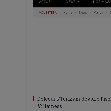
ACCUEIL
NEWS
NOS MAGA
»
»
»
VOUS ÊTES À :
Home
News
Manga
Delcourt/Tonkam dévoile l’is
Villainess