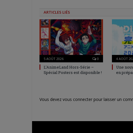
ARTICLES LIÉS
5 AOÛT 2026
0
4 AOÛT 20
L’AnimeLand Hors-Série –
Une nouv
Spécial Posters est disponible !
en prépa
Vous devez
vous connecter
pour laisser un com