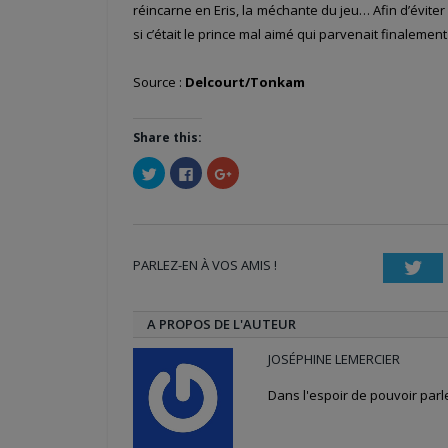
réincarne en Eris, la méchante du jeu… Afin d’éviter 
si c’était le prince mal aimé qui parvenait finaleme
Source :
Delcourt/Tonkam
Share this:
Cliquez
Cliquez
Cliquez
pour
pour
pour
partager
partager
partager
sur
sur
sur
Twitter(ouvre
Facebook(ouvre
Google+
dans
dans
(ouvre
une
une
dans
nouvelle
nouvelle
une
PARLEZ-EN À VOS AMIS !
fenêtre)
fenêtre)
nouvelle
Twi
fenêtre)
A PROPOS DE L'AUTEUR
JOSÉPHINE LEMERCIER
Dans l'espoir de pouvoir par