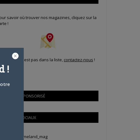
our savoir où trouver nos magazines, cliquez sur la
arte !
i votre ville n'est pas dans la liste,
contactez-nous
!
 !
votre
CONTENU SPONSORISÉ
RÉSEAUX SOCIAUX
weets by Animeland_mag