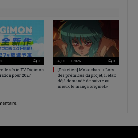
26
0
4 JUILLET 2026
0
elle série TV Digimon
[Entretien] Mokochan : « Lors
ration pour 2027
des prémices du projet, il était
déjà demandé de suivre au
mieux le manga originel.»
mentaire.