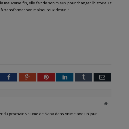
la mauvaise fin, elle fait de son mieux pour changer l’histoire. Et
nt à transformer son malheureux destin ?
tter
Facebook
Google+
Pinterest
LinkedIn
Tumblr
Email
Site
web
ler du prochain volume de Nana dans Animeland un jour...