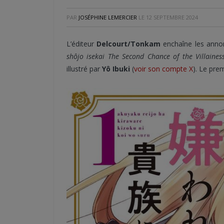
PAR
JOSÉPHINE LEMERCIER
LE
12 SEPTEMBRE 2024
L’éditeur
Delcourt/Tonkam
enchaîne les annonc
shôjo
isekai The Second Chance of the Villaines
illustré par
Yô Ibuki
(
voir son compte X
). Le pre