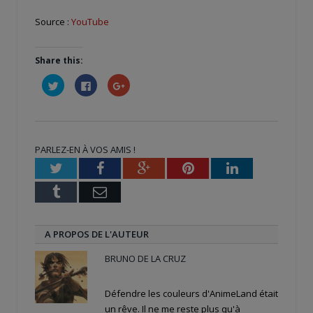
Source :
YouTube
Share this:
Cliquez
Cliquez
Cliquez
pour
pour
pour
partager
partager
partager
sur
sur
sur
Twitter(ouvre
Facebook(ouvre
Google+
dans
dans
(ouvre
une
une
dans
nouvelle
nouvelle
une
PARLEZ-EN À VOS AMIS !
fenêtre)
fenêtre)
nouvelle
fenêtre)
Twitter
Facebook
Google+
Pinterest
LinkedIn
Tumblr
Email
A PROPOS DE L'AUTEUR
BRUNO DE LA CRUZ
Défendre les couleurs d'AnimeLand était
un rêve. Il ne me reste plus qu'à