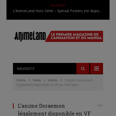
EN BREF
L’AnimeLand Hors-Série – Spécial Posters est disponible !
NAVIGATE
»
»
»
Home
News
Anime
L’anime Doraemon
légalement disponible en VF sur YouTube !
L’anime Doraemon
0
légalement disponible en VF