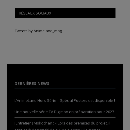
RÉSEAUX SOCIAUX
Tweets by Animeland_mag
DERNIÈRES NEWS
L’AnimeLand Hors-Série – Spécial Posters est disponible !
Une nouvelle série TV Digimon en préparation pour 2027
[Entretien] Mokochan : « Lors des prémices du projet, il
était déjà demandé de suivre au mieux le manga