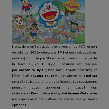
Notez donc qu’il s’agit de la jolie version de 1979, et non
de celle de 1973 (produite par
TMS
et qui avait aussi ses
qualités). Produite par Shin-Ei et reposant sur manga de
la team
Fujiko F. Fujio
,
Dorameon
est réalisée
par
Motohira Ryû
(
Esper Mami, Crayon Shin-chan
) et
l’éternel
Shibayama Tsutomu
(un ancien de
Tôei
qui
sera LE réalisateur phare de la licence). Les spectateurs
pourront aussi apprécier le travail des
réalisateurs
Keiichi Hara
(
Colorful
) et
Ayumu Watanabe
(
Les enfants de la mer, L’Atelier des sorciers
) sur plusieurs
épisodes.