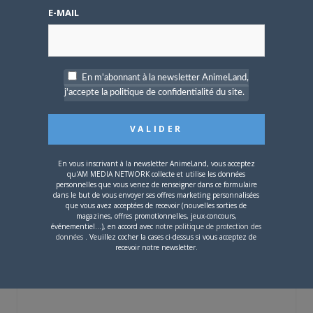
Une nouvelle série TV
E-MAIL
Digimon en préparation
pour 2027
En m'abonnant à la newsletter AnimeLand,
j'accepte la politique de confidentialité du site.
4 JUILLET 2026
0
[Entretien] Mokochan : «
En vous inscrivant à la newsletter AnimeLand, vous acceptez
Lors des prémices du
qu'AM MEDIA NETWORK collecte et utilise les données
personnelles que vous venez de renseigner dans ce formulaire
projet, il était déjà
dans le but de vous envoyer ses offres marketing personnalisées
demandé de suivre au
que vous avez acceptées de recevoir (nouvelles sorties de
mieux le manga
magazines, offres promotionnelles, jeux-concours,
originel.»
événementiel...), en accord avec
notre politique de protection des
données
. Veuillez cocher la cases ci-dessus si vous acceptez de
recevoir notre newsletter.
Vous devez
vous connecter
pour laisser un
commentaire.