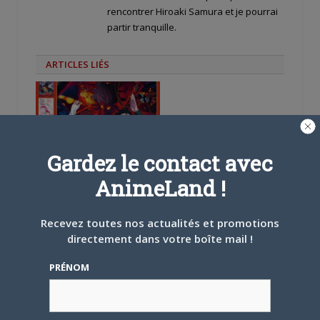
rencontrer Hiroaki Samura et je pourrai
partir tranquille.
ARTICLES LIÉS
Gardez le contact avec
5 AOÛT 2026
0
L’AnimeLand Hors-Série
AnimeLand !
– Spécial Posters est
disponible !
Recevez toutes nos actualités et promotions
directement dans votre boîte mail !
PRÉNOM
4 AOÛT 2026
0