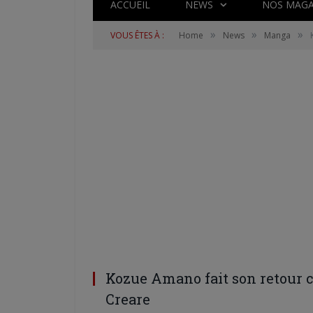
ACCUEIL
NEWS
NOS MAGA
»
»
»
VOUS ÊTES À :
Home
News
Manga
Kozue Amano fait son retour c
Creare