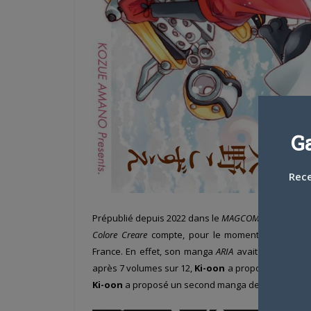
G
Rece
Prépublié depuis 2022 dans le
MAGCOMI
puis dans 
Colore Creare
compte, pour le moment, cinq volum
France. En effet, son manga
ARIA
avait initialemen
après 7 volumes sur 12,
Ki-oon
a proposé en 2020 un
Ki-oon
a proposé un second manga de l’autrice,
Am