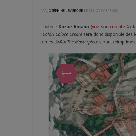
PAR
JOSÉPHINE LEMERCIER
LE
13 NOVEMBRE 2024
L’autrice
Kozue Amano
(
voir son compte X
) f
!
Colori Colore Creare
sera donc disponible dès le
tomes d’
ARIA The Masterpiece
seront réimprimés et