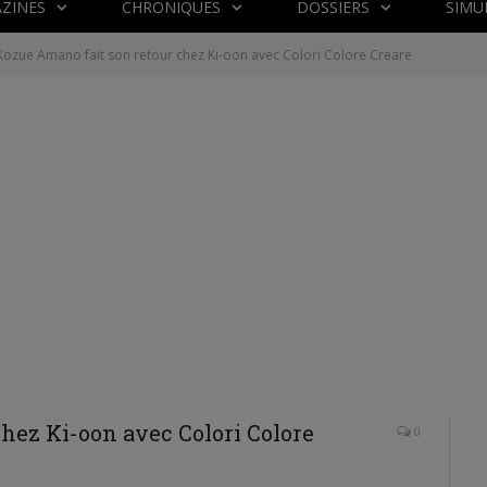
ZINES
CHRONIQUES
DOSSIERS
SIMU
Kozue Amano fait son retour chez Ki-oon avec Colori Colore Creare
hez Ki-oon avec Colori Colore
0