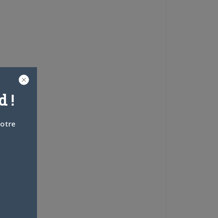
 !
votre