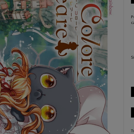
P
c
S
T