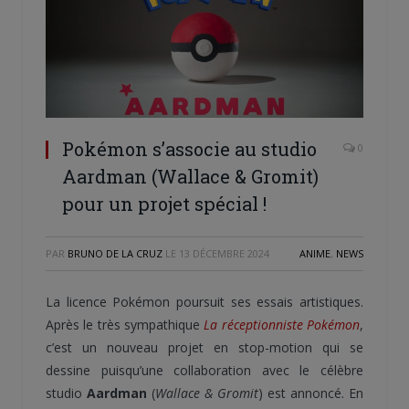
Pokémon s’associe au studio
0
Aardman (Wallace & Gromit)
pour un projet spécial !
PAR
BRUNO DE LA CRUZ
LE
13 DÉCEMBRE 2024
ANIME
,
NEWS
La licence Pokémon poursuit ses essais artistiques.
Après le très sympathique
La réceptionniste Pokémon
,
c’est un nouveau projet en stop-motion qui se
dessine puisqu’une collaboration avec le célèbre
studio
Aardman
(
Wallace & Gromit
) est annoncé. En