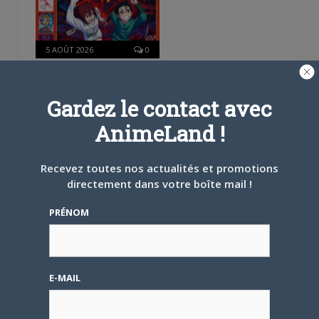
5 AOÛT 2026
0
L’AnimeLand Hors-Série
– Spécial Posters est
disponible !
Gardez le contact avec
AnimeLand !
Recevez toutes nos actualités et promotions
directement dans votre boîte mail !
4 AOÛT 2026
0
PRÉNOM
Une nouvelle série TV
Digimon en préparation
pour 2027
E-MAIL