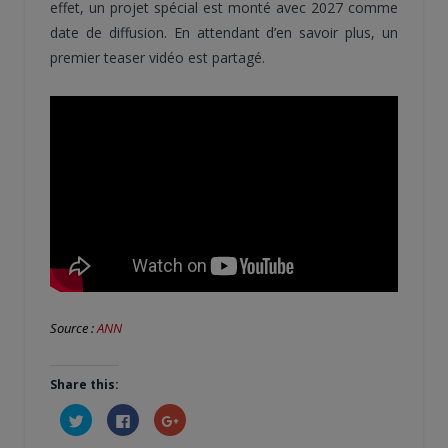
effet, un projet spécial est monté avec 2027 comme
date de diffusion. En attendant d’en savoir plus, un
premier teaser vidéo est partagé.
Source :
ANN
Share this:
Cliquez
Cliquez
Cliquez
pour
pour
pour
partager
partager
partager