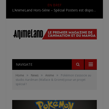
EN BREF
L’AnimeLand Hors-Série – Spécial Posters est disponible !
NAVIGATE
»
»
»
Home
News
Anime
Pokémon s’associe au
studio Aardman (Wallace & Gromit) pour un projet
spécial !