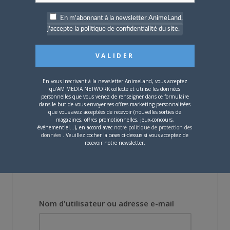
En m'abonnant à la newsletter AnimeLand,
4 JUILLET 2026
0
j'accepte la politique de confidentialité du site.
[Entretien] Mokochan : «
Lors des prémices du
projet, il était déjà
demandé de suivre au
mieux le manga
En vous inscrivant à la newsletter AnimeLand, vous acceptez
originel.»
qu'AM MEDIA NETWORK collecte et utilise les données
personnelles que vous venez de renseigner dans ce formulaire
dans le but de vous envoyer ses offres marketing personnalisées
que vous avez acceptées de recevoir (nouvelles sorties de
Vous devez
vous connecter
pour laisser un
magazines, offres promotionnelles, jeux-concours,
commentaire.
événementiel...), en accord avec
notre politique de protection des
données
. Veuillez cocher la cases ci-dessus si vous acceptez de
recevoir notre newsletter.
Nom d'utilisateur ou adresse e-mail