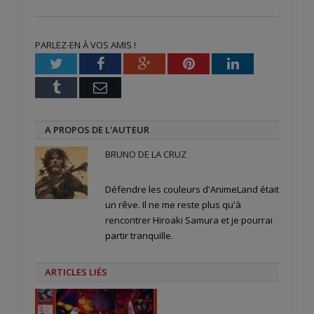
sur
sur
sur
Twitter(ouvre
Facebook(ouvre
Google+
dans
dans
(ouvre
une
une
dans
nouvelle
nouvelle
une
PARLEZ-EN À VOS AMIS !
fenêtre)
fenêtre)
nouvelle
fenêtre)
Twitter
Facebook
Google+
Pinterest
LinkedIn
Tumblr
Email
A PROPOS DE L'AUTEUR
BRUNO DE LA CRUZ
Défendre les couleurs d'AnimeLand était
un rêve. Il ne me reste plus qu'à
rencontrer Hiroaki Samura et je pourrai
partir tranquille.
ARTICLES LIÉS