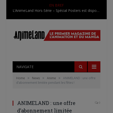
EN BREF
L’AnimeLand Hors-Série – Spécial Posters est disponible !
NAVIGATE
»
»
»
Home
News
Anime
ANIMELAND : une offre
d’abonnement limitée pendant les fêtes !
ANIMELAND : une offre
0
d’abonnement limitée