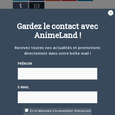
Tumblr
Email
A PROPOS DE L'AUTEUR
Gardez le contact avec
BRUNO DE LA CRUZ
AnimeLand !
Défendre les couleurs d'AnimeLand était
Recevez toutes nos actualités et promotions
un rêve. Il ne me reste plus qu'à
directement dans votre boîte mail !
rencontrer Hiroaki Samura et je pourrai
partir tranquille.
PRÉNOM
ARTICLES LIÉS
E-MAIL
5 AOÛT 2026
0
En m'abonnant à la newsletter AnimeLand,
L’AnimeLand Hors-Série