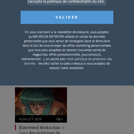
j'accepte la politique de confidentialité du site.
– Spécial Posters est
disponible !
En vous inscrivant à la newsletter AnimeLand, vous acceptez
qu'AM MEDIA NETWORK collecte et utilise les données
personnelles que vous venez de renseigner dans ce formulaire
dans le but de vous envoyer ses offres marketing personnalisées
que vous avez acceptées de recevoir (nouvelles sorties de
magazines, offres promotionnelles, jeux-concours,
4 AOÛT 2026
0
événementiel...), en accord avec
notre politique de protection des
Une nouvelle série TV
données
. Veuillez cocher la cases ci-dessus si vous acceptez de
recevoir notre newsletter.
Digimon en préparation
pour 2027
4 JUILLET 2026
0
[Entretien] Mokochan : «
Lors des prémices du