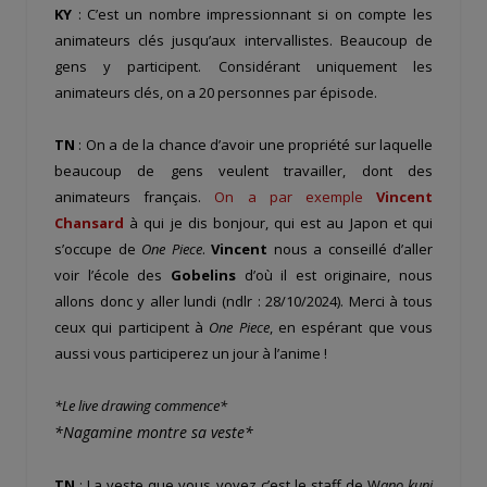
KY
: C’est un nombre impressionnant si on compte les
animateurs clés jusqu’aux intervallistes. Beaucoup de
gens y participent. Considérant uniquement les
animateurs clés, on a 20 personnes par épisode.
TN
: On a de la chance d’avoir une propriété sur laquelle
beaucoup de gens veulent travailler, dont des
animateurs français.
On a par exemple
Vincent
Chansard
à qui je dis bonjour, qui est au Japon et qui
s’occupe de
One Piece
.
Vincent
nous a conseillé d’aller
voir l’école des
Gobelins
d’où il est originaire, nous
allons donc y aller lundi (ndlr : 28/10/2024). Merci à tous
ceux qui participent à
One Piece
, en espérant que vous
aussi vous participerez un jour à l’anime !
*Le live drawing commence*
*Nagamine montre sa veste*
TN
: La veste que vous voyez c’est le staff de W
ano kuni