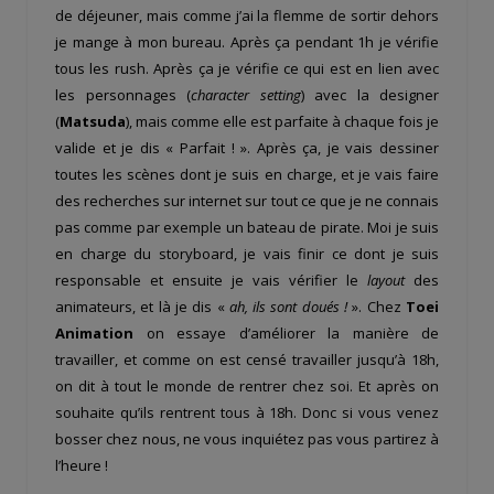
de déjeuner, mais comme j’ai la flemme de sortir dehors
je mange à mon bureau. Après ça pendant 1h je vérifie
tous les rush. Après ça je vérifie ce qui est en lien avec
les personnages (
character setting
) avec la designer
(
Matsuda
), mais comme elle est parfaite à chaque fois je
valide et je dis « Parfait ! ». Après ça, je vais dessiner
toutes les scènes dont je suis en charge, et je vais faire
des recherches sur internet sur tout ce que je ne connais
pas comme par exemple un bateau de pirate. Moi je suis
en charge du storyboard, je vais finir ce dont je suis
responsable et ensuite je vais vérifier le
layout
des
animateurs, et là je dis «
ah, ils sont doués !
». Chez
Toei
Animation
on essaye d’améliorer la manière de
travailler, et comme on est censé travailler jusqu’à 18h,
on dit à tout le monde de rentrer chez soi. Et après on
souhaite qu’ils rentrent tous à 18h. Donc si vous venez
bosser chez nous, ne vous inquiétez pas vous partirez à
l’heure !