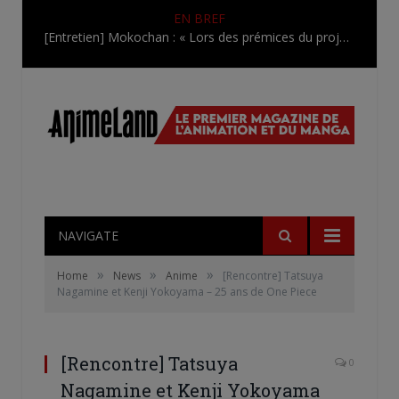
EN BREF
[Entretien] Mokochan : « Lors des prémices du projet, il était déjà demandé de suivre au mieux le manga originel.»
NAVIGATE
»
»
»
Home
News
Anime
[Rencontre] Tatsuya
Nagamine et Kenji Yokoyama – 25 ans de One Piece
[Rencontre] Tatsuya
0
Nagamine et Kenji Yokoyama