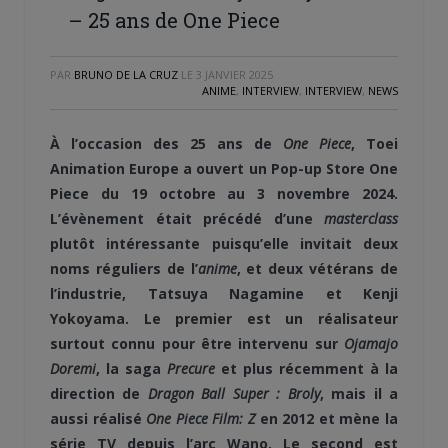
– 25 ans de One Piece
PAR
BRUNO DE LA CRUZ
LE
3 JANVIER 2025
ANIME
,
INTERVIEW
,
INTERVIEW
,
NEWS
À l’occasion des 25 ans de
One Piece
, Toei
Animation Europe a ouvert un Pop-up Store One
Piece du 19 octobre au 3 novembre 2024.
L’évènement était précédé d’une
masterclass
plutôt intéressante puisqu’elle invitait deux
noms réguliers de l’
anime
, et deux vétérans de
l’industrie, Tatsuya Nagamine et Kenji
Yokoyama. Le premier est un réalisateur
surtout connu pour être intervenu sur
Ojamajo
Doremi
, la saga
Precure
et plus récemment à la
direction de
Dragon Ball Super : Broly
, mais il a
aussi réalisé
One Piece Film: Z
en 2012 et mène la
série TV depuis l’arc Wano. Le second est