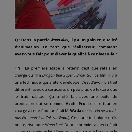
Q : Dans la partie
Wano Kuni
, il y a un gain en qualité
d’animation. En tant que réalisateur, comment
avez-vous fait pour élever la qualité à ce niveau-là ?
TN
: La première étape à retenir, c’est que j’étais en
charge du film
Dragon Ball Super : Broly.
Sur ce film, il y a
une technique qui a été développé, c’est d’avoir un trait
différent, avec du caractère, un peu plus de texture que
le trait habituel. Ça a été fait avec une boite de
production qui se nomme
Asahi Pro
. Le directeur en
charge à cette époque était M.
Wada
(
note : cela ne semble
pas être monsieur Takuya Wada
). C’est une technique qu’ils
ont reprise pour W
ano kuni
. Donc le premier aspect c’était
l’aspect technique lié à l’expression du trait à l’écran, et le