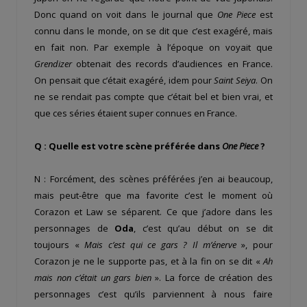
Donc quand on voit dans le journal que
One Piece
est
connu dans le monde, on se dit que c’est exagéré, mais
en fait non. Par exemple à l’époque on voyait que
Grendizer
obtenait des records d’audiences en France.
On pensait que c’était exagéré, idem pour
Saint Seiya
. On
ne se rendait pas compte que c’était bel et bien vrai, et
que ces séries étaient super connues en France.
Q : Quelle est votre scène préférée dans
One Piece
?
N : Forcément, des scènes préférées j’en ai beaucoup,
mais peut-être que ma favorite c’est le moment où
Corazon et Law se séparent. Ce que j’adore dans les
personnages de
Oda
, c’est qu’au début on se dit
toujours «
Mais c’est qui ce gars ? Il m’énerve
», pour
Corazon je ne le supporte pas, et à la fin on se dit «
Ah
mais non c’était un gars bien
». La force de création des
personnages c’est qu’ils parviennent à nous faire