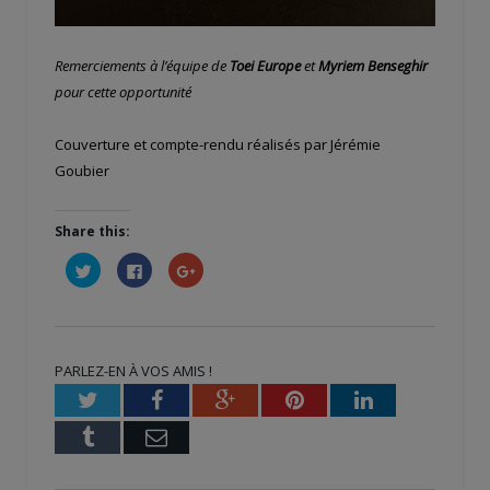
Remerciements à l’équipe de
Toei Europe
et
Myriem Benseghir
pour cette opportunité
Couverture et compte-rendu réalisés par Jérémie
Goubier
Share this:
Cliquez
Cliquez
Cliquez
pour
pour
pour
partager
partager
partager
sur
sur
sur
Twitter(ouvre
Facebook(ouvre
Google+
dans
dans
(ouvre
une
une
dans
nouvelle
nouvelle
une
PARLEZ-EN À VOS AMIS !
fenêtre)
fenêtre)
nouvelle
fenêtre)
Twitter
Facebook
Google+
Pinterest
LinkedIn
Tumblr
Email