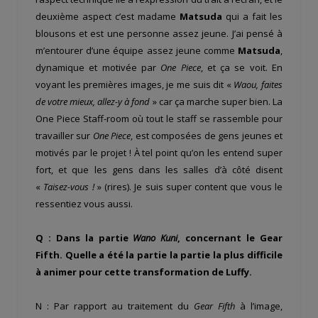
deuxième aspect c’est madame
Matsuda
qui a fait les
blousons et est une personne assez jeune. J’ai pensé à
m’entourer d’une équipe assez jeune comme
Matsuda
,
dynamique et motivée par
One Piece
, et ça se voit. En
voyant les premières images, je me suis dit «
Waou, faites
de votre mieux, allez-y à fond
» car ça marche super bien. La
One Piece Staff-room où tout le staff se rassemble pour
travailler sur
One Piece
, est composées de gens jeunes et
motivés par le projet ! À tel point qu’on les entend super
fort, et que les gens dans les salles d’à côté disent
«
Taisez-vous !
» (rires). Je suis super content que vous le
ressentiez vous aussi.
Q : Dans la partie
Wano Kuni
, concernant le Gear
Fifth. Quelle a été la partie la partie la plus difficile
à animer pour cette transformation de Luffy.
N : Par rapport au traitement du
Gear Fifth
à l’image,