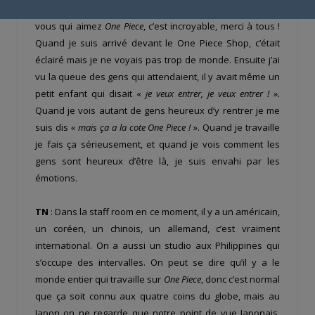
et là je fais 14h d’avion pour être en France en face de
vous qui aimez
One Piece
, c’est incroyable, merci à tous !
Quand je suis arrivé devant le One Piece Shop, c’était
éclairé mais je ne voyais pas trop de monde. Ensuite j’ai
vu la queue des gens qui attendaient, il y avait même un
petit enfant qui disait «
je veux entrer, je veux entrer ! ».
Quand je vois autant de gens heureux d’y rentrer je me
suis dis
« mais ça a la cote One Piece !
». Quand je travaille
je fais ça sérieusement, et quand je vois comment les
gens sont heureux d’être là, je suis envahi par les
émotions.
TN
: Dans la staff room en ce moment, il y a un américain,
un coréen, un chinois, un allemand, c’est vraiment
international. On a aussi un studio aux Philippines qui
s’occupe des intervalles. On peut se dire qu’il y a le
monde entier qui travaille sur
One Piece
, donc c’est normal
que ça soit connu aux quatre coins du globe, mais au
Japon on ne regarde que notre point de vue Japonais.