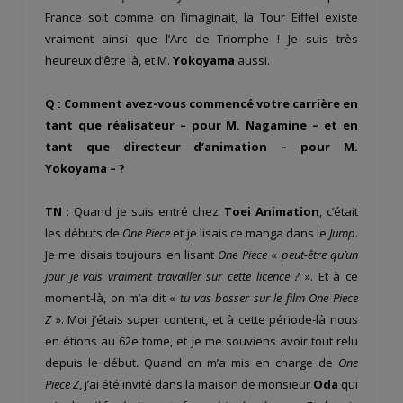
France soit comme on l’imaginait, la Tour Eiffel existe
vraiment ainsi que l’Arc de Triomphe ! Je suis très
heureux d’être là, et M.
Yokoyama
aussi.
Q : Comment avez-vous commencé votre carrière en
tant que réalisateur – pour M. Nagamine – et en
tant que directeur d’animation – pour M.
Yokoyama – ?
TN
: Quand je suis entré chez
Toei Animation
, c’était
les débuts de
One Piece
et je lisais ce manga dans le
Jump
.
Je me disais toujours en lisant
One Piece
«
peut-être qu’un
jour je vais vraiment travailler sur cette licence ?
». Et à ce
moment-là, on m’a dit «
tu vas bosser sur le film One Piece
Z
». Moi j’étais super content, et à cette période-là nous
en étions au 62
e
tome, et je me souviens avoir tout relu
depuis le début. Quand on m’a mis en charge de
One
Piece Z
, j’ai été invité dans la maison de monsieur
Oda
qui