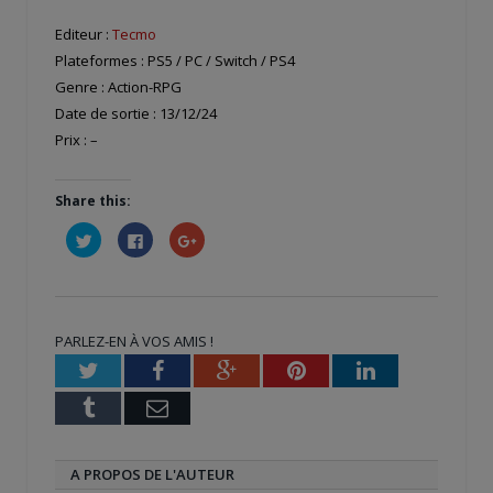
Editeur :
Tecmo
Plateformes : PS5 / PC / Switch / PS4
Genre : Action-RPG
Date de sortie : 13/12/24
Prix : –
Share this:
Cliquez
Cliquez
Cliquez
pour
pour
pour
partager
partager
partager
sur
sur
sur
Twitter(ouvre
Facebook(ouvre
Google+
dans
dans
(ouvre
une
une
dans
nouvelle
nouvelle
une
PARLEZ-EN À VOS AMIS !
fenêtre)
fenêtre)
nouvelle
fenêtre)
Twitter
Facebook
Google+
Pinterest
LinkedIn
Tumblr
Email
A PROPOS DE L'AUTEUR