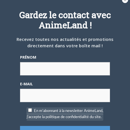
photo). C’est vraiment regrettable, surtout en voyant que
Gardez le contact avec
les
seiyû
(il n’y a toujours pas de VF) sont de retour sur le
jeu et que les compositions musicales sont assez
AnimeLand !
entrainantes pour donner envie de jouer.
Recevez toutes nos actualités et promotions
directement dans votre boîte mail !
PRÉNOM
E-MAIL
En m'abonnant à la newsletter AnimeLand,
j'accepte la politique de confidentialité du site.
Les plus :