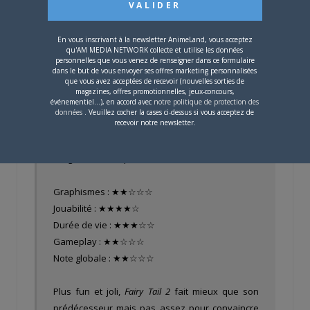
Un A-RPG plus vivant que
Fairy Tail
Le doublage et les OST
En vous inscrivant à la newsletter AnimeLand, vous acceptez
De beaux artworks
qu'AM MEDIA NETWORK collecte et utilise les données
Les séquences inédites
endgame
personnelles que vous venez de renseigner dans ce formulaire
dans le but de vous envoyer ses offres marketing personnalisées
que vous avez acceptées de recevoir (nouvelles sorties de
Les moins :
magazines, offres promotionnelles, jeux-concours,
événementiel...), en accord avec
notre politique de protection des
Des combats rapidement limités
données
. Veuillez cocher la cases ci-dessus si vous acceptez de
recevoir notre newsletter.
Artistiquement désincarné
Manque de challenge, de stratégie, de subtilité
Progression mal pensée
Graphismes : ★★☆☆☆
Jouabilité : ★★★★☆
Durée de vie : ★★★☆☆
Gameplay : ★★☆☆☆
Note globale : ★★☆☆☆
Plus fun et joli,
Fairy Tail 2
fait mieux que son
prédécesseur mais pas assez pour convaincre