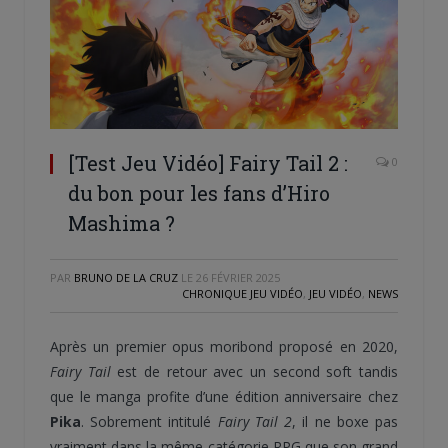
[Test Jeu Vidéo] Fairy Tail 2 :
0
du bon pour les fans d’Hiro
Mashima ?
PAR
BRUNO DE LA CRUZ
LE
26 FÉVRIER 2025
CHRONIQUE JEU VIDÉO
,
JEU VIDÉO
,
NEWS
Après un premier opus moribond proposé en 2020,
Fairy Tail
est de retour avec un second soft tandis
que le manga profite d’une édition anniversaire chez
Pika
. Sobrement intitulé
Fairy Tail 2
, il ne boxe pas
vraiment dans la même catégorie RPG que son grand