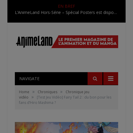
EN BREF
L’AnimeLand Hors-Série – Spécial Posters est disponible !
NAVIGATE
»
»
Home
Chroniques
Chronique jeu
»
vidéo
[Test Jeu Vidéo] Fairy Tail 2 : du bon pour les
fans d’Hiro Mashima ?