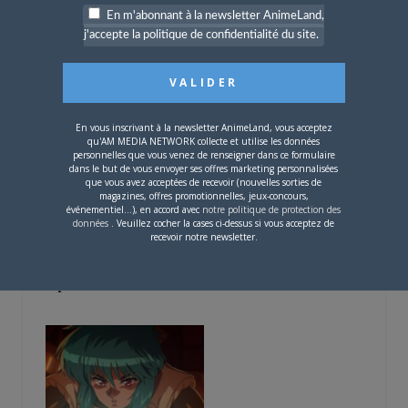
En m'abonnant à la newsletter AnimeLand,
5 AOÛT 2026
0
j'accepte la politique de confidentialité du site.
L’AnimeLand Hors-Série
– Spécial Posters est
disponible !
En vous inscrivant à la newsletter AnimeLand, vous acceptez
qu'AM MEDIA NETWORK collecte et utilise les données
personnelles que vous venez de renseigner dans ce formulaire
dans le but de vous envoyer ses offres marketing personnalisées
que vous avez acceptées de recevoir (nouvelles sorties de
magazines, offres promotionnelles, jeux-concours,
événementiel...), en accord avec
notre politique de protection des
données
. Veuillez cocher la cases ci-dessus si vous acceptez de
4 AOÛT 2026
0
recevoir notre newsletter.
Une nouvelle série TV
Digimon en préparation
pour 2027