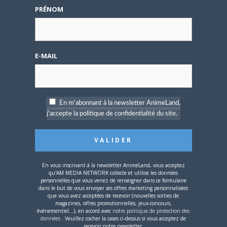
Tumblr
Email
PRÉNOM
A PROPOS DE L'AUTEUR
BRUNO DE LA CRUZ
E-MAIL
Défendre les couleurs d'AnimeLand était
un rêve. Il ne me reste plus qu'à
rencontrer Hiroaki Samura et je pourrai
En m'abonnant à la newsletter AnimeLand,
partir tranquille.
j'accepte la politique de confidentialité du site.
ARTICLES LIÉS
En vous inscrivant à la newsletter AnimeLand, vous acceptez
qu'AM MEDIA NETWORK collecte et utilise les données
personnelles que vous venez de renseigner dans ce formulaire
dans le but de vous envoyer ses offres marketing personnalisées
que vous avez acceptées de recevoir (nouvelles sorties de
magazines, offres promotionnelles, jeux-concours,
5 AOÛT 2026
0
événementiel...), en accord avec
notre politique de protection des
données
. Veuillez cocher la cases ci-dessus si vous acceptez de
L’AnimeLand Hors-Série
recevoir notre newsletter.