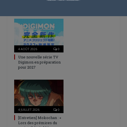
– Spécial Posters est
disponible !
4 AOÛT 2026
0
Une nouvelle série TV
Digimon en préparation
pour 2027
4 JUILLET 2026
0
[Entretien] Mokochan : «
Lors des prémices du