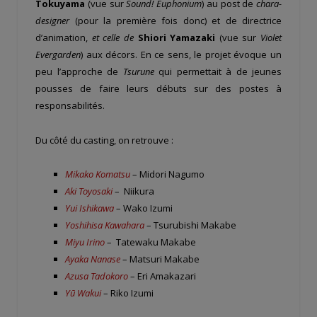
Tokuyama
(vue sur
Sound! Euphonium
) au post de
chara-
designer
(pour la première fois donc) et de directrice
d’animation,
et celle de
Shiori Yamazaki
(vue sur
Violet
Evergarden
) aux décors. En ce sens, le projet évoque un
peu l’approche de
Tsurune
qui permettait à de jeunes
pousses de faire leurs débuts sur des postes à
responsabilités.
Du côté du casting, on retrouve :
Mikako Komatsu
– Midori Nagumo
Aki Toyosaki
– Niikura
Yui Ishikawa
– Wako Izumi
Yoshihisa Kawahara
– Tsurubishi Makabe
Miyu Irino
– Tatewaku Makabe
Ayaka Nanase
– Matsuri Makabe
Azusa Tadokoro
– Eri Amakazari
Yū Wakui
– Riko Izumi