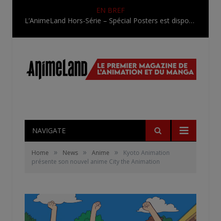
EN BREF
L’AnimeLand Hors-Série – Spécial Posters est disponible !
NAVIGATE
»
»
»
Home
News
Anime
Kyoto Animation
présente son nouvel anime City the Animation