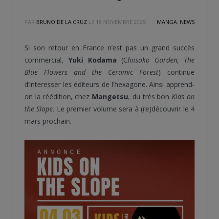
PAR
BRUNO DE LA CRUZ
LE
18 NOVEMBRE 2025
MANGA
,
NEWS
Si son retour en France n’est pas un grand succès
commercial,
Yuki Kodama
(C
hiisako Garden, The
Blue Flowers and the Ceramic Forest
) continue
d’interesser les éditeurs de l’hexagone. Ainsi apprend-
on la réédition, chez
Mangetsu
, du très bon
Kids on
the Slope
. Le premier volume sera à (re)découvrir le 4
mars prochain.