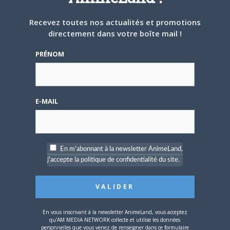
ARTICLES LIÉS
Recevez toutes nos actualités et promotions
directement dans votre boîte mail !
PRÉNOM
5 AOÛT 2026
0
L’AnimeLand Hors-Série
– Spécial Posters est
disponible !
E-MAIL
En m'abonnant à la newsletter AnimeLand,
j'accepte la politique de confidentialité du site.
4 AOÛT 2026
0
Une nouvelle série TV
Digimon en préparation
pour 2027
En vous inscrivant à la newsletter AnimeLand, vous acceptez
qu'AM MEDIA NETWORK collecte et utilise les données
personnelles que vous venez de renseigner dans ce formulaire