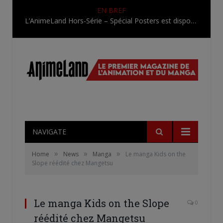
EN BREF
L’AnimeLand Hors-Série – Spécial Posters est disponible !
NAVIGATE
»
»
»
Home
News
Manga
Le manga Kids on the
Slope réédité chez Mangetsu
Le manga Kids on the Slope
0
réédité chez Mangetsu