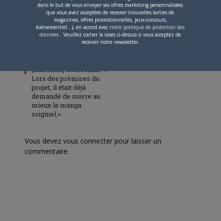
dans le but de vous envoyer ses offres marketing personnalisées
que vous avez acceptées de recevoir (nouvelles sorties de
magazines, offres promotionnelles, jeux-concours,
événementiel...), en accord avec
notre politique de protection des
données
. Veuillez cocher la cases ci-dessus si vous acceptez de
recevoir notre newsletter.
4 JUILLET 2026
0
[Entretien] Mokochan : «
Lors des prémices du
projet, il était déjà
demandé de suivre au
mieux le manga
originel.»
Vous devez
vous connecter
pour laisser un
commentaire.