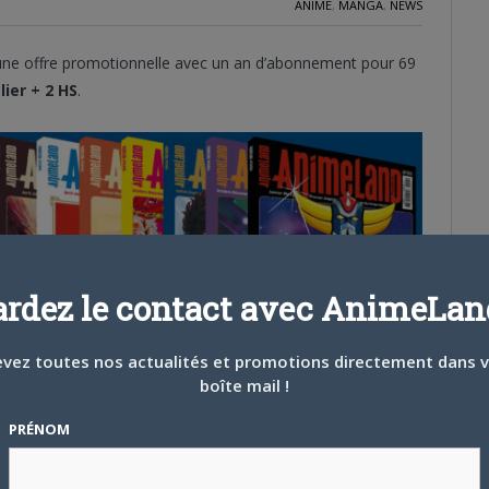
ANIME
,
MANGA
,
NEWS
 une offre promotionnelle avec un an d’abonnement pour 69
ier + 2 HS
.
ardez le contact avec AnimeLand
vez toutes nos actualités et promotions directement dans 
boîte mail !
PRÉNOM
pour nous soutenir. En qualité de média indépendant, la base de