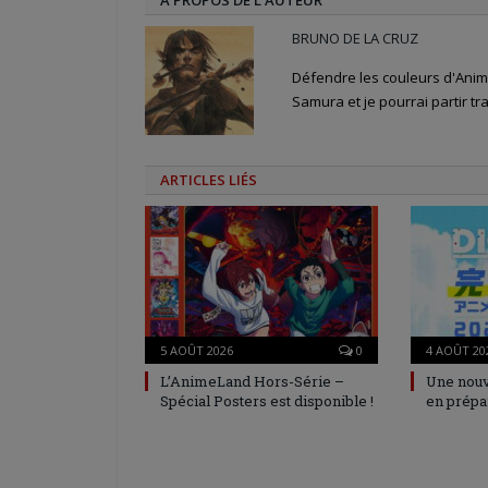
BRUNO DE LA CRUZ
Défendre les couleurs d'Anime
Samura et je pourrai partir tra
ARTICLES LIÉS
5 AOÛT 2026
0
4 AOÛT 20
L’AnimeLand Hors-Série –
Une nouv
Spécial Posters est disponible !
en prépa