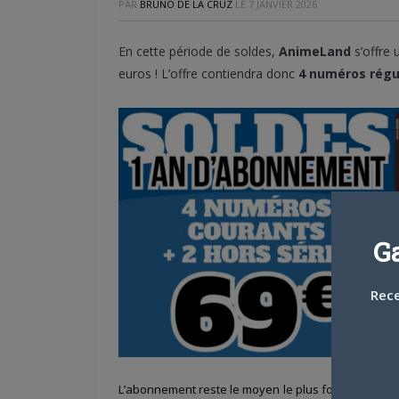
PAR
BRUNO DE LA CRUZ
LE
7 JANVIER 2026
En cette période de soldes,
AnimeLand
s’offre
euros ! L’offre contiendra donc
4 numéros régul
G
Rece
L’abonnement reste le moyen le plus fort et direct 