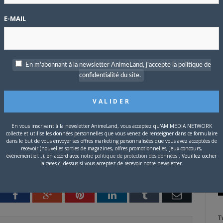
c cette offre à 69 euros, vous économisez 21 euros au total, soit
E-MAIL
P
c
z choisir avec quel numéro démarre votre abonnement : soit avec
t avec le suivant dédié à… vous verrez bien !
En m'abonnant à la newsletter AnimeLand, j'accepte la politique de
confidentialité du site.
couvrir l’offre !
S
En vous inscrivant à la newsletter AnimeLand, vous acceptez qu'AM MEDIA NETWORK
collecte et utilise les données personnelles que vous venez de renseigner dans ce formulaire
dans le but de vous envoyer ses offres marketing personnalisées que vous avez acceptées de
recevoir (nouvelles sorties de magazines, offres promotionnelles, jeux-concours,
événementiel...), en accord avec
notre politique de protection des données
. Veuillez cocher
la cases ci-dessus si vous acceptez de recevoir notre newsletter.
tter
Facebook
Google+
Pinterest
LinkedIn
Tumblr
Email
T