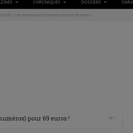
ZINES
CHRONIQUES
DOSSIERS
SIMU
OLDES : 1 an d’AnimeLand (6 numéros) pour 69 euros !
numéros) pour 69 euros !
0