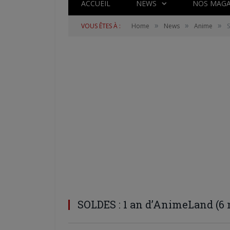
ACCUEIL
NEWS
NOS MAGA
»
»
»
VOUS ÊTES À :
Home
News
Anime
S
SOLDES : 1 an d’AnimeLand (6 