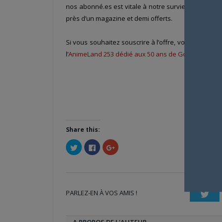
nos abonné.es est vitale à notre survie ! Ainsi, ave
près d’un magazine et demi offerts.
Si vous souhaitez souscrire à l’offre, vous pourre
l’
AnimeLand 253 dédié aux 50 ans de Goldorak
, soi
Dé
Share this:
Cliquez
Cliquez
Cliquez
pour
pour
pour
partager
partager
partager
sur
sur
sur
Twitter(ouvre
Facebook(ouvre
Google+
dans
dans
(ouvre
une
une
dans
nouvelle
nouvelle
une
PARLEZ-EN À VOS AMIS !
fenêtre)
fenêtre)
nouvelle
Twi
fenêtre)
A PROPOS DE L'AUTEUR