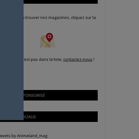
our savoir où trouver nos magazines, cliquez sur la
arte !
i votre ville n'est pas dans la liste,
contactez-nous
!
CONTENU SPONSORISÉ
RÉSEAUX SOCIAUX
weets by Animeland_mag