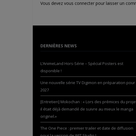
Vous devez
vous connecter
pour laisser un com
DERNIÈRES NEWS
L’AnimeLand Hors-Série – Spécial Posters est
disponible !
Une nouvelle série TV Digimon en préparation pour
2027
[Entretien] Mokochan : « Lors des prémices du projet
il était déjà demandé de suivre au mieux le manga
originel.»
The One Piece : premier trailer et date de diffusion
pour la version de WIT Studio !