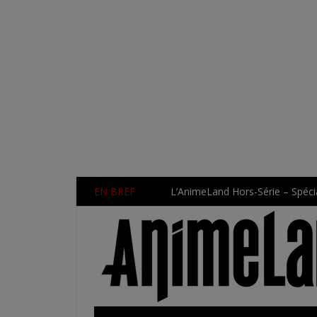
EN BREF
L’AnimeLand Hors-Série – Spécia