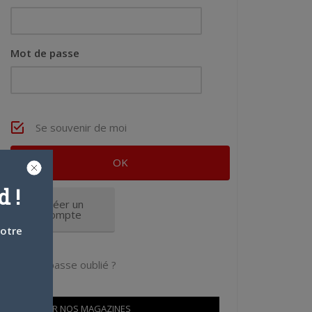
Mot de passe
Se souvenir de moi
 !
Créer un
compte
votre
Mot de passe oublié ?
OÙ TROUVER NOS MAGAZINES