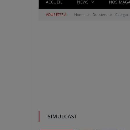
ACCUEIL
NEWS
NOS MAGA
»
»
VOUS ÊTES À :
Home
Dossiers
Catégorie
SIMULCAST