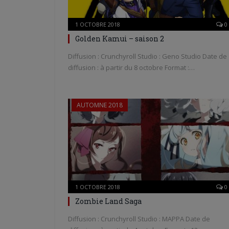
1 OCTOBRE 2018
0
Golden Kamui – saison 2
Diffusion : Crunchyroll Studio : Geno Studio Date de
diffusion : à partir du 8 octobre Format :…
AUTOMNE 2018
1 OCTOBRE 2018
0
Zombie Land Saga
Diffusion : Crunchyroll Studio : MAPPA Date de