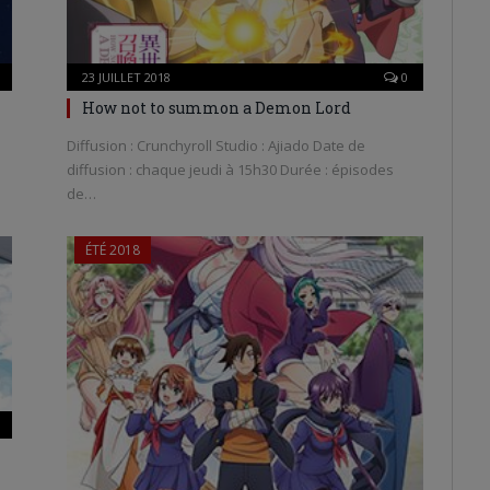
23 JUILLET 2018
0
How not to summon a Demon Lord
Diffusion : Crunchyroll Studio : Ajiado Date de
diffusion : chaque jeudi à 15h30 Durée : épisodes
de…
ÉTÉ 2018