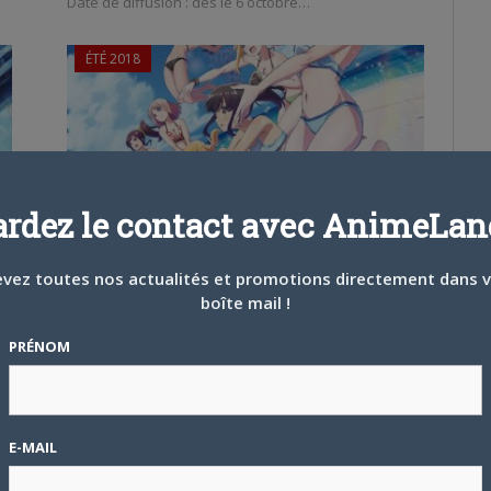
Date de diffusion : dès le 6 octobre…
ÉTÉ 2018
ardez le contact avec AnimeLand
23 JUILLET 2018
0
Harukana Receive
vez toutes nos actualités et promotions directement dans 
boîte mail !
Diffusion : ADN Studio : NC Date de diffusion : chaque
vendredi à 15h30 Durée : NC…
PRÉNOM
ÉTÉ 2018
E-MAIL