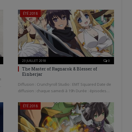
ÉTÉ 2018
23 JUILLET 2018
0
The Master of Ragnarok & Blesser of
Einherjar
n
Diffusion : Crunchyroll Studio : EMT Squared Date de
…
diffusion : chaque samedi à 19h Durée : épisodes…
ÉTÉ 2018