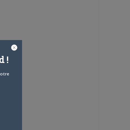
 !
votre