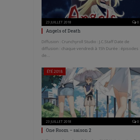
23 JUILLET 2018
0
Angels of Death
Diffusion : Crunchyroll Studio : J.C.Staff Date de
diffusion : chaque vendredi à 15h Durée : épisodes
de…
ÉTÉ 2018
23 JUILLET 2018
0
One Room – saison 2