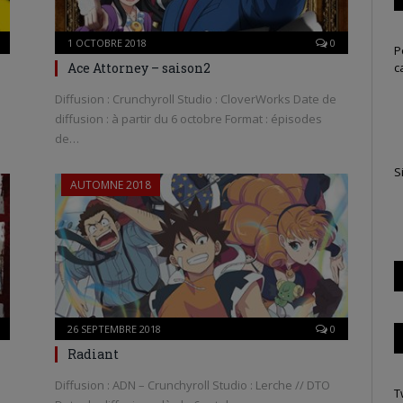
1 OCTOBRE 2018
0
P
c
Ace Attorney – saison2
Diffusion : Crunchyroll Studio : CloverWorks Date de
diffusion : à partir du 6 octobre Format : épisodes
de…
S
AUTOMNE 2018
26 SEPTEMBRE 2018
0
Radiant
Diffusion : ADN – Crunchyroll Studio : Lerche // DTO
T