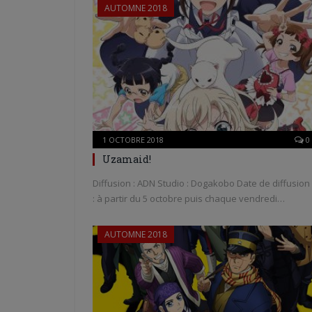
AUTOMNE 2018
1 OCTOBRE 2018
0
Uzamaid!
Diffusion : ADN Studio : Dogakobo Date de diffusion
: à partir du 5 octobre puis chaque vendredi…
AUTOMNE 2018