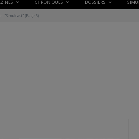
ZINES
CHRONIQUES
DOSSIERS
SIMU
 : "Simulcast"
(Page 3)