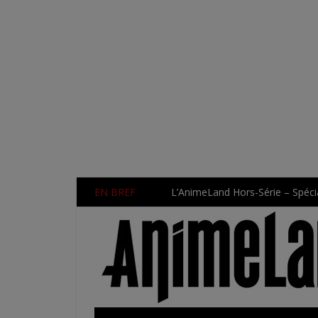
EN BREF
L’AnimeLand Hors-Série – Spécia