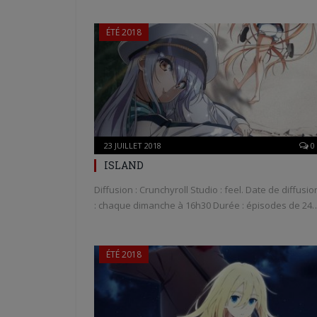
ÉTÉ 2018
23 JUILLET 2018
0
ISLAND
Diffusion : Crunchyroll Studio : feel. Date de diffusio
: chaque dimanche à 16h30 Durée : épisodes de 24
ÉTÉ 2018