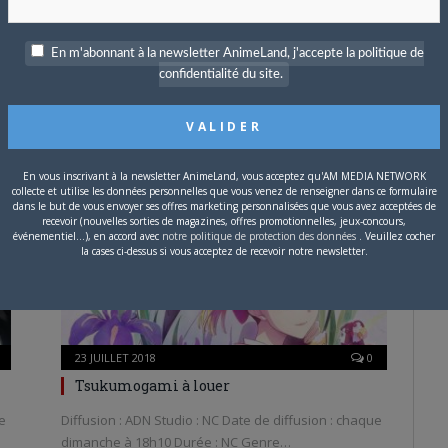
En m'abonnant à la newsletter AnimeLand, j'accepte la politique de
23 JUILLET 2018
0
confidentialité du site.
Lord of Vermilion
ue
Diffusion : ADN Studio : Date de diffusion : chaque
vendredi à 19h35 Durée : NC Genre : NC…
En vous inscrivant à la newsletter AnimeLand, vous acceptez qu'AM MEDIA NETWORK
collecte et utilise les données personnelles que vous venez de renseigner dans ce formulaire
ÉTÉ 2018
dans le but de vous envoyer ses offres marketing personnalisées que vous avez acceptées de
recevoir (nouvelles sorties de magazines, offres promotionnelles, jeux-concours,
événementiel...), en accord avec
notre politique de protection des données
. Veuillez cocher
la cases ci-dessus si vous acceptez de recevoir notre newsletter.
23 JUILLET 2018
0
Tsukumogami à louer
ue
Diffusion : ADN Studio : NC Date de diffusion : chaque
dimanche à 18h10 Durée : NC Genre…