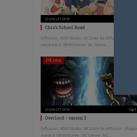
23 JUILLET 2018
0
Chio’s School Road
Diffusion : ADN Studio : NC Date de diffusion : chaq
vendredi à 16h30 Durée : NC Genre…
ÉTÉ 2018
23 JUILLET 2018
0
Overlord – saison 3
Diffusion : ADN Studio : NC Date de diffusion : chaq
mardi à 16h30 Durée : NC Genre : NC…