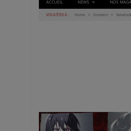
ACCUEIL
NEWS
NOS MAGA
»
»
VOUS ÊTES À :
Home
Dossiers
Simulcas