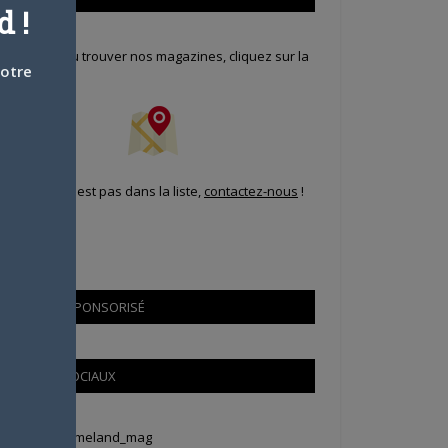
 !
our savoir où trouver nos magazines, cliquez sur la
votre
arte !
i votre ville n'est pas dans la liste,
contactez-nous
!
CONTENU SPONSORISÉ
RÉSEAUX SOCIAUX
weets by Animeland_mag