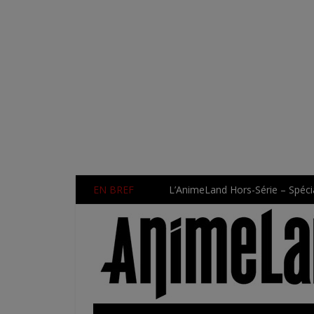
EN BREF
L’AnimeLand Hors-Série – Spécia