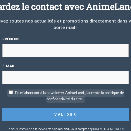
ardez le contact avec AnimeLand
P
vez toutes nos actualités et promotions directement dans 
c
boîte mail !
lle et ordinaire jusqu’à ce que leur monde se retrouve infesté de
PRÉNOM
uel elles n’ont jamais souhaité se retrouver, elles partagent
S
E-MAIL
En m'abonnant à la newsletter AnimeLand, j'accepte la politique de
confidentialité du site.
T
En vous inscrivant à la newsletter AnimeLand, vous acceptez qu'AM MEDIA NETWORK