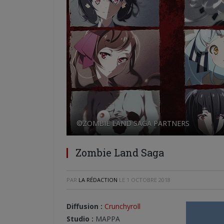
©ZOMBIE LAND SAGA PARTNERS
Zombie Land Saga
PAR
LA RÉDACTION
LE
1 OCTOBRE 2018
Diffusion :
Crunchyroll
Studio :
MAPPA