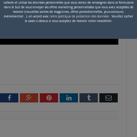
collecte et utilise les données personnelles que vous venez de renseigner dans ce formulaire
dans le but de vous envoyer ses offres marketing personnalisées que vous avez acceptées de
recevoir (nouvelles sorties de magazines, offres promotionnelles, jeux-concours,
événementiel...), en accord avec
notre politique de protection des données
. Veuillez cocher
la cases ci-dessus si vous acceptez de recevoir notre newsletter.
tter
Facebook
Google+
Pinterest
LinkedIn
Tumblr
Email