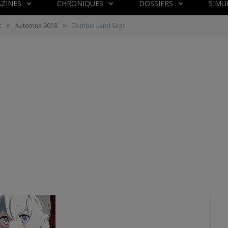
ZINES
CHRONIQUES
DOSSIERS
SIMU
»
»
t
Automne 2018
Zombie Land Saga