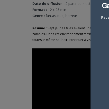
G
Date de diffusion :
à partir du 4 octobre
Format :
12 x 23 min
Genre :
fantastique, horreur
Rece
Résumé :
Sept jeunes filles avaient une vie tranqui
zombies. Dans cet environnement terrifiant dans leq
toutes le même souhait : continuer à vivre !