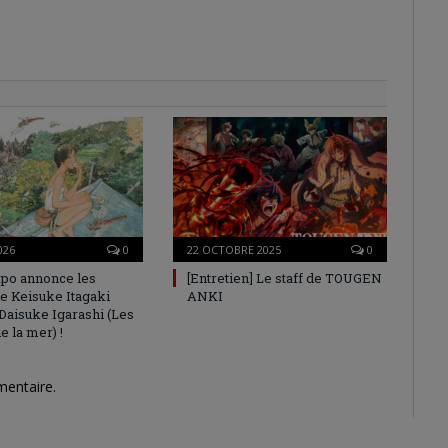
026
0
22 OCTOBRE 2025
0
po annonce les
[Entretien] Le staff de TOUGEN
e Keisuke Itagaki
ANKI
 Daisuke Igarashi (Les
e la mer) !
mentaire.