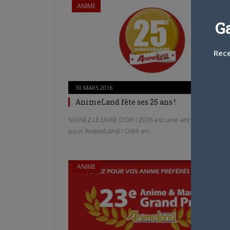
ANIME
G
Rece
10 MARS 2016
1
AnimeLand fête ses 25 ans !
SIGNEZ LE LIVRE D’OR ! 2016 est une année spéciale
pour AnimeLand ! Créé en…
ANIME