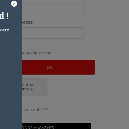
 !
Mot de passe
votre
Se souvenir de moi
Créer un
compte
Mot de passe oublié ?
OÙ TROUVER NOS MAGAZINES