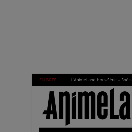
EN BREF
L’AnimeLand Hors-Série – Spécia