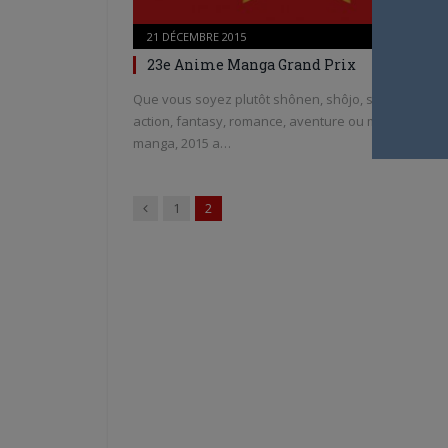
21 DÉCEMBRE 2015
0
23e Anime Manga Grand Prix
Que vous soyez plutôt shônen, shôjo, seinen, yaoi,
action, fantasy, romance, aventure ou même global
manga, 2015 a…
Précédent
1
2