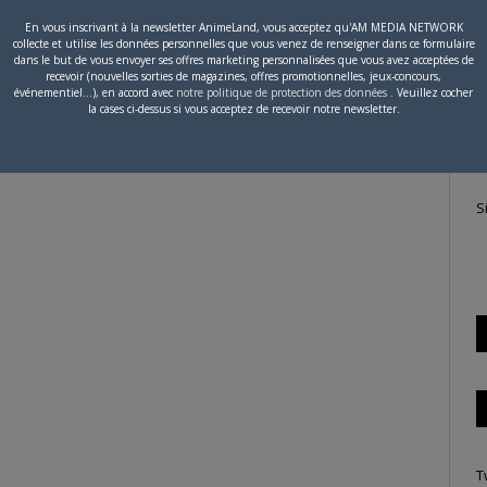
En vous inscrivant à la newsletter AnimeLand, vous acceptez qu'AM MEDIA NETWORK
18 DÉCEMBRE 2015
1
collecte et utilise les données personnelles que vous venez de renseigner dans ce formulaire
P
dans le but de vous envoyer ses offres marketing personnalisées que vous avez acceptées de
Nouveau site : toutes les informations !
recevoir (nouvelles sorties de magazines, offres promotionnelles, jeux-concours,
c
événementiel...), en accord avec
notre politique de protection des données
. Veuillez cocher
Nouveau site : on vous dit tout ! Plus clair, plus épuré
la cases ci-dessus si vous acceptez de recevoir notre newsletter.
et avec de nouvelles…
S
T