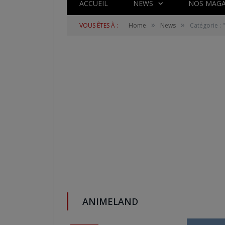
ACCUEIL
NEWS
NOS MAGA
»
»
VOUS ÊTES À :
Home
News
Catégorie :
ANIMELAND