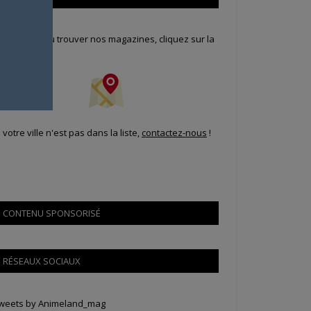
our savoir où trouver nos magazines, cliquez sur la
arte !
i votre ville n'est pas dans la liste,
contactez-nous
!
CONTENU SPONSORISÉ
RÉSEAUX SOCIAUX
weets by Animeland_mag