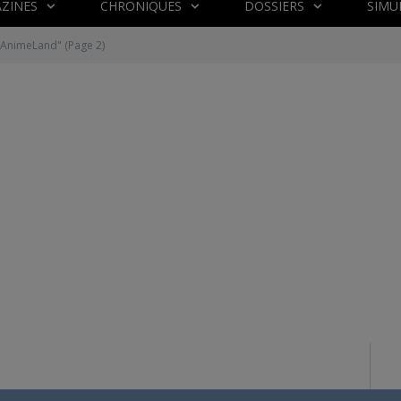
ZINES
CHRONIQUES
DOSSIERS
SIMU
 "AnimeLand"
(Page 2)