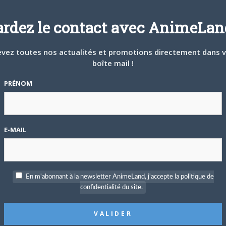
ANIME
ardez le contact avec AnimeLand
vez toutes nos actualités et promotions directement dans 
boîte mail !
PRÉNOM
2 FÉVRIER 2016
0
AnimeLand vous donne rendez-vous à Paris
Manga !
AnimeLand vous donne rendez-vous les 6 et 7
E-MAIL
février à partir de 10h30 à Paris Manga…
ANIMELAND
En m'abonnant à la newsletter AnimeLand, j'accepte la politique de
confidentialité du site.