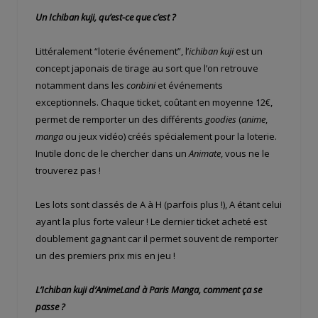
Un Ichiban kuji, qu’est-ce que c’est ?
Littéralement “loterie événement”, l’
ichiban kuji
est un
concept japonais de tirage au sort que
l’on retrouve
notamment dans les
conbini
et événements
exceptionnels. Chaque ticket, coûtant en moyenne 12€,
permet de remporter un des différents
goodies
(
anime
,
manga
ou jeux vidéo) créés spécialement pour la loterie.
Inutile donc de le chercher dans un
Animate
, vous ne le
trouverez pas !
Les lots sont classés de A à H (parfois plus !), A étant celui
ayant la plus forte valeur ! Le dernier ticket acheté est
doublement gagnant car il permet souvent de remporter
un des premiers prix mis en jeu !
L’Ichiban kuji d’AnimeLand à Paris Manga, comment ça se
passe ?