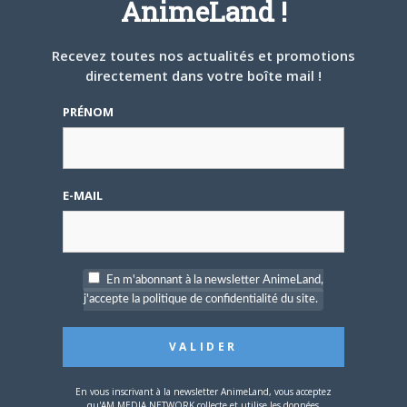
AnimeLand !
ARTICLES LIÉS
Recevez toutes nos actualités et promotions
directement dans votre boîte mail !
PRÉNOM
5 AOÛT 2026
0
L’AnimeLand Hors-Série
– Spécial Posters est
E-MAIL
disponible !
En m'abonnant à la newsletter AnimeLand,
j'accepte la politique de confidentialité du site.
4 AOÛT 2026
0
Une nouvelle série TV
Digimon en préparation
En vous inscrivant à la newsletter AnimeLand, vous acceptez
pour 2027
qu'AM MEDIA NETWORK collecte et utilise les données