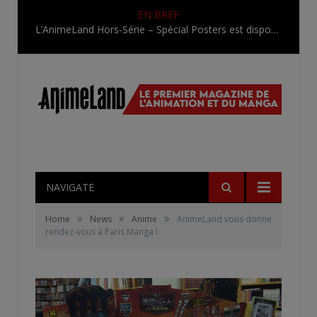
EN BREF
L’AnimeLand Hors-Série – Spécial Posters est disponible !
NAVIGATE
»
»
»
Home
News
Anime
AnimeLand vous donne
rendez-vous à Paris Manga !