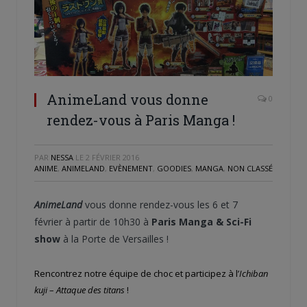
AnimeLand vous donne
0
rendez-vous à Paris Manga !
PAR
NESSA
LE
2 FÉVRIER 2016
ANIME
,
ANIMELAND
,
EVÈNEMENT
,
GOODIES
,
MANGA
,
NON CLASSÉ
AnimeLand
vous donne rendez-vous les 6 et 7
février à partir de 10h30 à
Paris Manga & Sci-Fi
show
à la Porte de Versailles !
Rencontrez notre équipe de choc et participez à l’
Ichiban
kuji
–
Attaque des titans
!