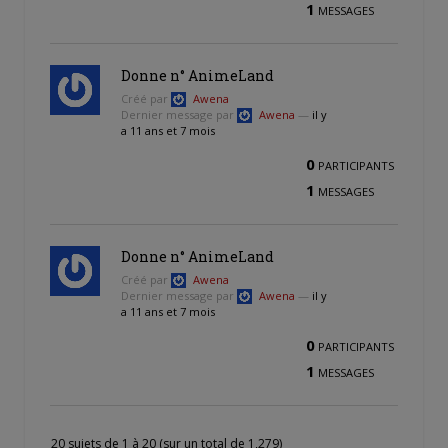
1
MESSAGES
Donne n° AnimeLand
Créé par
Awena
Dernier message par
Awena
—
il y
a 11 ans et 7 mois
0
PARTICIPANTS
1
MESSAGES
Donne n° AnimeLand
Créé par
Awena
Dernier message par
Awena
—
il y
a 11 ans et 7 mois
0
PARTICIPANTS
1
MESSAGES
20 sujets de 1 à 20 (sur un total de 1,279)