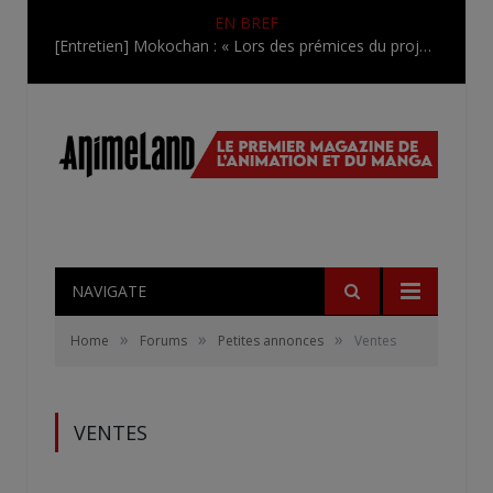
EN BREF
[Entretien] Mokochan : « Lors des prémices du projet, il était déjà demandé de suivre au mieux le manga originel.»
NAVIGATE
»
»
»
Home
Forums
Petites annonces
Ventes
VENTES