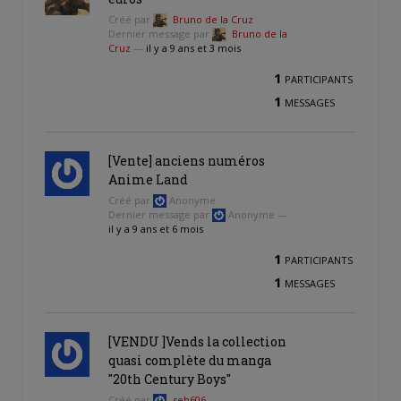
Créé par
Bruno de la Cruz
Dernier message par
Bruno de la
Cruz
—
il y a 9 ans et 3 mois
1
PARTICIPANTS
1
MESSAGES
[Vente] anciens numéros
Anime Land
Créé par
Anonyme
Dernier message par
Anonyme —
il y a 9 ans et 6 mois
1
PARTICIPANTS
1
MESSAGES
[VENDU ]Vends la collection
quasi complète du manga
"20th Century Boys"
Créé par
seb606