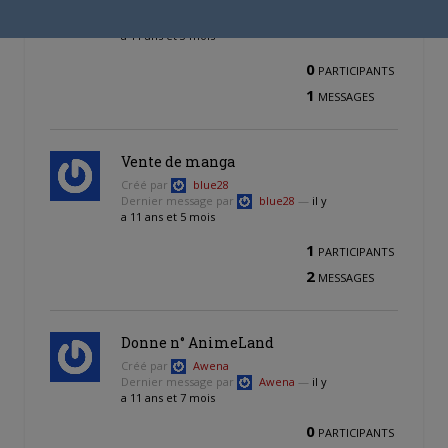
Créé par
Lalia92
Dernier message par
Lalia92
—
il y
a 11 ans et 3 mois
0
PARTICIPANTS
1
MESSAGES
Vente de manga
Créé par
blue28
Dernier message par
blue28
—
il y
a 11 ans et 5 mois
1
PARTICIPANTS
2
MESSAGES
Donne n° AnimeLand
Créé par
Awena
Dernier message par
Awena
—
il y
a 11 ans et 7 mois
0
PARTICIPANTS