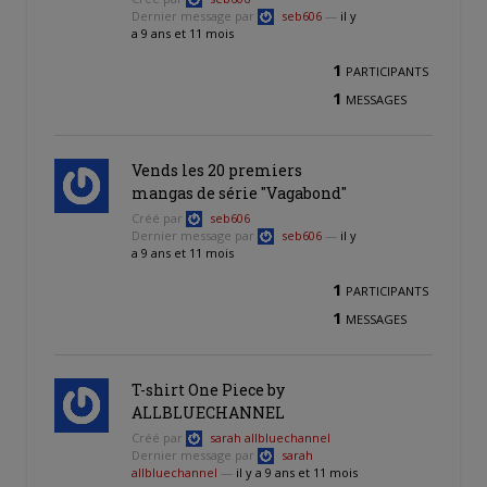
Dernier message par
seb606
—
il y
a 9 ans et 11 mois
1
PARTICIPANTS
1
MESSAGES
Vends les 20 premiers
mangas de série "Vagabond"
Créé par
seb606
Dernier message par
seb606
—
il y
a 9 ans et 11 mois
1
PARTICIPANTS
1
MESSAGES
T-shirt One Piece by
ALLBLUECHANNEL
Créé par
sarah allbluechannel
Dernier message par
sarah
allbluechannel
—
il y a 9 ans et 11 mois