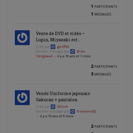
1
PARTICIPANTS
1
MESSAGES
Vente de DVD et vidéo –
Lupin, Miyazaki ect…
Créé par
geoff34
Dernier message par
Brian
Clergeaud
—
il y a 10 ans et 1 mois
2
PARTICIPANTS
3
MESSAGES
Vends Uniforme japonais
Gakuran + pantalon
Créé par
NOosh
Dernier message par
freemens92
—
il y a 10 ans et 9 mois
2
PARTICIPANTS