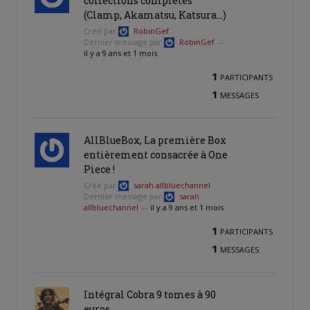
collections complètes
(Clamp, Akamatsu, Katsura…)
Créé par
RobinGef
Dernier message par
RobinGef
—
il y a 9 ans et 1 mois
1
PARTICIPANTS
1
MESSAGES
AllBlueBox, La première Box
entièrement consacrée à One
Piece !
Créé par
sarah allbluechannel
Dernier message par
sarah
allbluechannel
—
il y a 9 ans et 1 mois
1
PARTICIPANTS
1
MESSAGES
Intégral Cobra 9 tomes à 90
euros