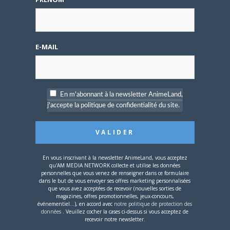
[VENDS] Mangas, Comics, BD,
DVD…
Créé par
ChrisenCiel
Dernier message par
ChrisenCiel
E-MAIL
—
il y a 11 ans et 2 mois
2
PARTICIPANTS
3
MESSAGES
En m'abonnant à la newsletter AnimeLand,
j'accepte la politique de confidentialité du site.
Vend Manga Forbidden Love
Créé par
Lostcanvass
Dernier message par
Lostcanvass
—
il y a 11 ans et 2 mois
En vous inscrivant à la newsletter AnimeLand, vous acceptez
0
PARTICIPANTS
qu'AM MEDIA NETWORK collecte et utilise les données
personnelles que vous venez de renseigner dans ce formulaire
1
MESSAGES
dans le but de vous envoyer ses offres marketing personnalisées
que vous avez acceptées de recevoir (nouvelles sorties de
magazines, offres promotionnelles, jeux-concours,
événementiel...), en accord avec
notre politique de protection des
Vends Animeland n°1
données
. Veuillez cocher la cases ci-dessus si vous acceptez de
première édition
recevoir notre newsletter.