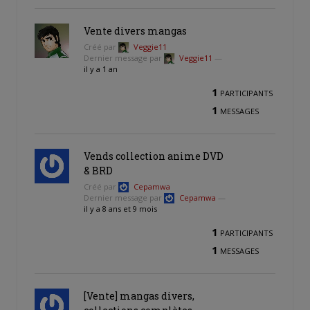
Vente divers mangas
Créé par
Veggie11
Dernier message par
Veggie11
—
il y a 1 an
1
PARTICIPANTS
1
MESSAGES
Vends collection anime DVD
& BRD
Créé par
Cepamwa
Dernier message par
Cepamwa
—
il y a 8 ans et 9 mois
1
PARTICIPANTS
1
MESSAGES
[Vente] mangas divers,